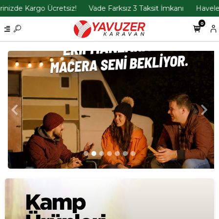
e Kargo Ücretsiz!
Vade Farksız 3 Taksit İmkanı
Havele İle Ö
0