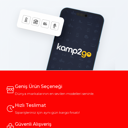
Geniş Ürün Seçeneği
Dünya markalarının en sevilen modelleri seninle.
Hızlı Teslimat
Siparişleriniz için aynı gün kargo fırsatı!
Güvenli Alışveriş