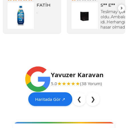
FATİH
S** E**
.
Teslimay çok h
oldu..Ambalaj 
idi..Herhangi b
hasar olmada
kargodan tes
aldım. İç dizay
ölçüleri..kapın
kilitlenebilir o
çok güzel
Ancak..Soğu
seviyesi çok
düşük..7.kad
Yavuzer Karavan
çalışmasına 
yeterli soğu
★★★★★
5.0
(38 Yorum)
yapmıyor..Bu
durumda Şok
da
❮
❯
Haritada Gör ↗
olmuyor..Tek
kullanıyorum
sıcaklığı yakla
derece