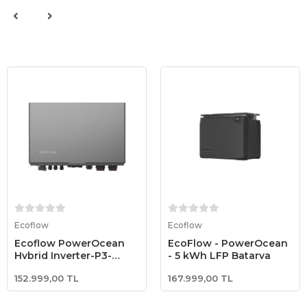
Sepete Ekle
Sepete Ekle
Ecoflow
Ecoflow
Ecoflow PowerOcean
EcoFlow - PowerOcean
Hybrid Inverter-P3-
- 5 kWh LFP Batarya
12kW-DE( Without
152.999,00 TL
167.999,00 TL
Meter)