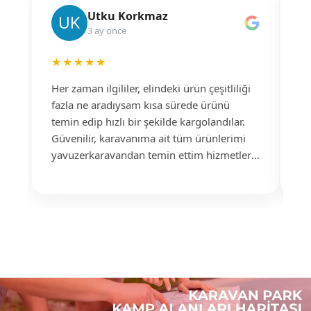
Utku Korkmaz
3 ay önce
★★★★★
★
Her zaman ilgililer, elindeki ürün çeşitliliği
İl
fazla ne aradıysam kısa sürede ürünü
sa
temin edip hızlı bir şekilde kargolandılar.
ka
Güvenilir, karavanıma ait tüm ürünlerimi
la
yavuzerkaravandan temin ettim hizmetleri
ve
için çok teşekkür ederim.
ka
No