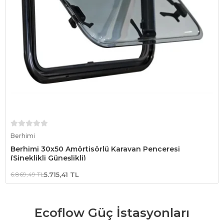
Sepete Ekle
Berhimi
Berhimi 30x50 Amörtisörlü Karavan Penceresi
(Sineklikli Güneşlikli)
6.869,49 TL
5.715,41 TL
Ecoflow Güç İstasyonları