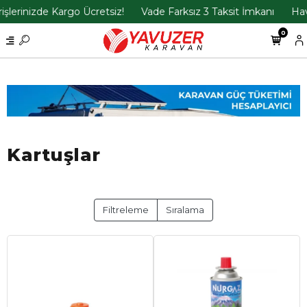
lerinizde Kargo Ücretsiz!
Vade Farksız 3 Taksit İmkanı
Have
0
Kartuşlar
Filtreleme
Sıralama