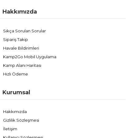
olan markalı ürünler, beklenen performansı sunarak riskleri
minimize eder.
Hakkımızda
Doğru kartuş seçimi sayesinde kampçı, hem güvenliğini artırır
hem de kamp süresince ihtiyaç duyduğu enerjiyi kesintisiz
sağlar. İhtiyacınıza uygun
enerji çözümlerini
tercih ederek
Sıkça Sorulan Sorular
doğada daha planlı ve keyifli vakit geçirebilirsiniz.
Sipariş Takip
Havale Bildirimleri
Kamp2Go Mobil Uygulama
Kamp Alanı Haritası
Hızlı Ödeme
Kurumsal
Hakkımızda
Gizlilik Sözleşmesi
İletişim
Kullanıcı Sözleşmesi