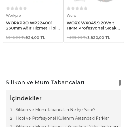
Sepete Ekle
Sepete Ekle
Workpro
Worx
WORKPRO WP224001
WORX WX045.9 20Volt
230mm Ağır Hizmet Tipi
11MM Profesyonel Sıcak
Metal Silikon/Mastik
Mum Silikon Tabancası +
1.042,00 TL
924,00 TL
4.308,00 TL
3.820,00 TL
Tabancası
10 Silikon (Akü Dahil
Değildir)
Silikon ve Mum Tabancaları
İçindekiler
Silikon ve Mum Tabancaları Ne İşe Yarar?
Hobi ve Profesyonel Kullanım Arasındaki Farklar
Silikon ve Mum Tabancası Seçerken Dikkat Edilmesi