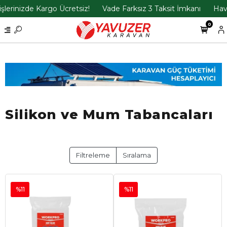
lerinizde Kargo Ücretsiz!
Vade Farksız 3 Taksit İmkanı
Havel
0
Silikon ve Mum Tabancaları
Filtreleme
Sıralama
%11
%11