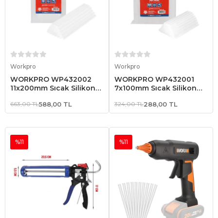
Sepete Ekle
Sepete Ekle
Workpro
Workpro
WORKPRO WP432002
WORKPRO WP432001
11x200mm Sıcak Silikon
7x100mm Sıcak Silikon
Tabancası İçin 50 Adet
Tabancası İçin 100 Adet
663,00 TL
588,00 TL
324,00 TL
288,00 TL
Şeffaf Yedek Silikon/Mum
Şeffaf Yedek Silikon/Mum
%11
%11