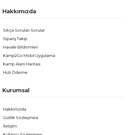
uygun silikon ve mum tabancası seçeneklerini inceleyebilir,
Hakkımızda
yapıştırma işlerinizi profesyonel bir standartla
tamamlayabilirsiniz.
Sıkça Sorulan Sorular
Sipariş Takip
Havale Bildirimleri
Kamp2Go Mobil Uygulama
Kamp Alanı Haritası
Hızlı Ödeme
Kurumsal
Hakkımızda
Gizlilik Sözleşmesi
İletişim
Kullanıcı Sözleşmesi