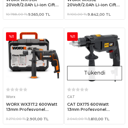
20Volt/2.0Ah Li-ion Çift
20Volt/2.0Ah Li-ion Çift
Akülü Kömürsüz
Akülü Kömürsüz
10.788,00 TL
9.565,00 TL
11.100,00 TL
9.842,00 TL
Profesyonel Darbeli Şarjlı
Profesyonel Şarjlı Darbeli
Matkap
Matkap
%11
%11
Tükendi
Sepete Ekle
Stokta Yok
Worx
CAT
WORX WX317.2 600Watt
CAT DX175 600Watt
13mm Profesyonel
13mm Profesyonel
Darbeli Matkap
Darbeli Matkap
3.270,00 TL
2.901,00 TL
2.040,00 TL
1.810,00 TL