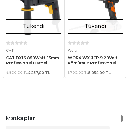
Tükendi
Tükendi
Stokta Yok
Stokta Yok
CAT
Worx
CAT DX16 850Watt 13mm
WORX WX-JCR.9 20Volt
Profesyonel Darbeli
Kömürsüz Profesyonel
Matkap
Darbeli Matkap (Akü Dahil
4.800,00 TL
4.257,00 TL
5.700,00 TL
5.054,00 TL
Değildir)
Matkaplar