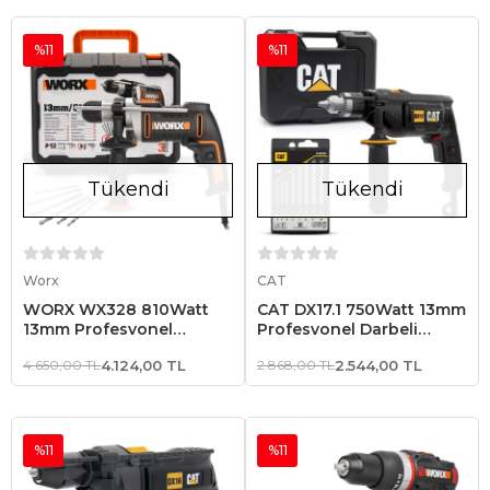
%11
%11
Tükendi
Tükendi
Stokta Yok
Stokta Yok
Worx
CAT
WORX WX328 810Watt
CAT DX17.1 750Watt 13mm
13mm Profesyonel
Profesyonel Darbeli
Darbeli Matkap + 6 Adet
Matkap + 8 Parça
4.650,00 TL
4.124,00 TL
2.868,00 TL
2.544,00 TL
Uç
Aksesuar
%11
%11