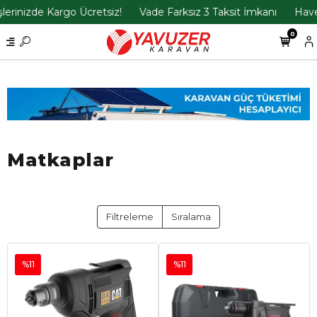
rinizde Kargo Ücretsiz!
Vade Farksız 3 Taksit İmkanı
Havele
0
Matkaplar
Filtreleme
Sıralama
%11
%11