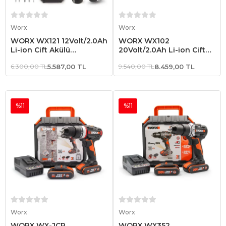
Sepete Ekle
Sepete Ekle
Worx
Worx
WORX WX121 12Volt/2.0Ah
WORX WX102
Li-ion Çift Akülü
20Volt/2.0Ah Li-ion Çift
Kömürsüz Profesyonel
Akülü Kömürsüz
6.300,00 TL
5.587,00 TL
9.540,00 TL
8.459,00 TL
Şarjlı Darbeli Matkap + 5
Profesyonel Şarjlı Matkap
Parça Aksesuar
%11
%11
Sepete Ekle
Sepete Ekle
Worx
Worx
WORX WX-JCR
WORX WX352