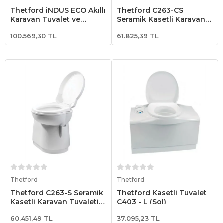
Thetford iNDUS ECO Akıllı
Thetford C263-CS
Karavan Tuvalet ve
Seramik Kasetli Karavan
Sanitasyon Sistemi
Tuvaleti (Entegre Konsol
100.569,30 TL
61.825,39 TL
Merkezi Su)
Sepete Ekle
Sepete Ekle
Thetford
Thetford
Thetford C263-S Seramik
Thetford Kasetli Tuvalet
Kasetli Karavan Tuvaleti
C403 - L (Sol)
(Merkezi Su Bağlantılı)
60.451,49 TL
37.095,23 TL