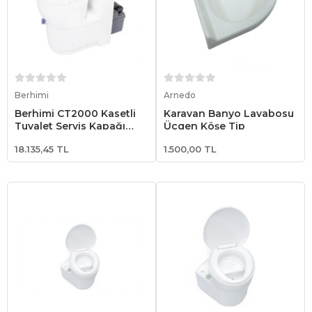
Sepete Ekle
Sepete Ekle
Berhimi
Arnedo
Berhimi CT2000 Kasetli
Karavan Banyo Lavabosu
Tuvalet Servis Kapağı
Üçgen Köşe Tip
Dahil
18.135,45 TL
1.500,00 TL