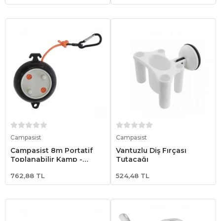
Sepete Ekle
Sepete Ekle
Campasist
Campasist
Campasist 8m Portatif
Vantuzlu Diş Fırçası
Toplanabilir Kamp -
Tutacağı
Karavan Çamaşır Askı İpi
762,88 TL
524,48 TL