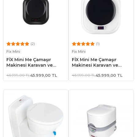
(2)
(1)
Sepete Ekle
Sepete Ekle
Fix Mini
Fix Mini
FİX Mini Me Çamaşır
FİX Mini Me Çamaşır
Makinesi Karavan ve
Makinesi Karavan ve
Tekne Çamaşır Makinesi
Tekne Çamaşır Makinesi
46.999,00 TL
45.999,00 TL
46.999,00 TL
45.999,00 TL
Siyah