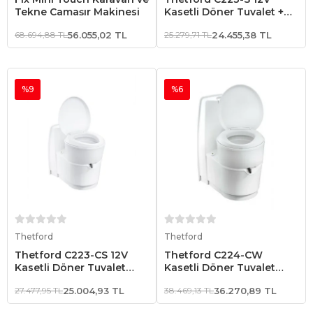
Tekne Çamaşır Makinesi
Kasetli Döner Tuvalet +
Servis Kapağı 3
68.694,88 TL
56.055,02 TL
25.279,71 TL
24.455,38 TL
%9
%6
Sepete Ekle
Sepete Ekle
Thetford
Thetford
Thetford C223-CS 12V
Thetford C224-CW
Kasetli Döner Tuvalet
Kasetli Döner Tuvalet
(Servis Kapağı Dahil)
(Manuel Su Dolum)
27.477,95 TL
25.004,93 TL
38.469,13 TL
36.270,89 TL