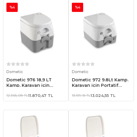
%4
%4
Sepete Ekle
Sepete Ekle
Dometic
Dometic
Dometic 976 18,9 LT
Dometic 972 9.8Lt Kamp.
Kamp, Karavan için
Karavan için Portatif
Portatif Tuvalet Beyaz/Gri
Tuvalet Beyaz / Gri
12.365,08 TL
11.870,47 TL
13.519,15 TL
13.024,55 TL