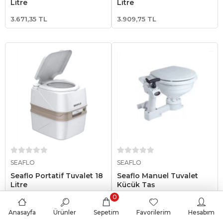
Litre
Litre
3.671,35 TL
3.909,75 TL
Sepete Ekle
Sepete Ekle
SEAFLO
SEAFLO
Seaflo Portatif Tuvalet 18
Seaflo Manuel Tuvalet
Litre
Küçük Taş
0
4.720,31 TL
8.487,02 TL
Anasayfa
Ürünler
Sepetim
Favorilerim
Hesabım