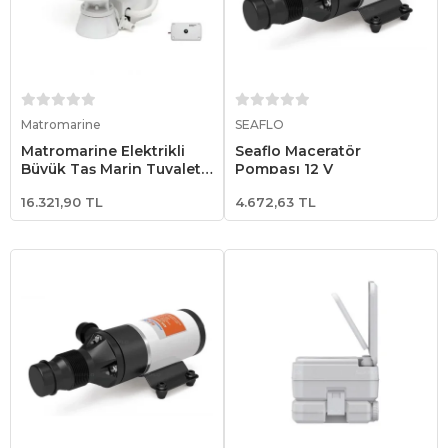
Sepete Ekle
Sepete Ekle
Matromarine
SEAFLO
Matromarine Elektrikli
Seaflo Maceratör
Büyük Taş Marin Tuvalet
Pompası 12 V
24V
16.321,90 TL
4.672,63 TL