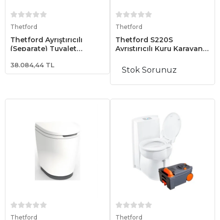
Sepete Ekle
Sepete Ekle
Thetford
Thetford
Thetford Ayrıştırıcılı
Thetford S220S
(Separate) Tuvalet
Ayrıştırıcılı Kuru Karavan
Dönüşüm Kiti
Tuvaleti
38.084,44 TL
(Susuz/Kimyasalsız)
Stok Sorunuz
Sepete Ekle
Sepete Ekle
Thetford
Thetford