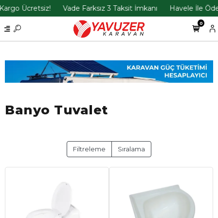
Ücretsiz!
Vade Farksız 3 Taksit İmkanı
Havele İle Ödemeler
0
Banyo Tuvalet
Filtreleme
Sıralama