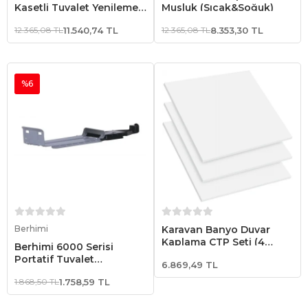
Kasetli Tuvalet Yenileme
Musluk (Sıcak&Soğuk)
Seti
12.365,08 TL
11.540,74 TL
12.365,08 TL
8.353,30 TL
%6
Sepete Ekle
Sepete Ekle
Berhimi
Karavan Banyo Duvar
Kaplama CTP Seti (4
Berhimi 6000 Serisi
Duvar)
Portatif Tuvalet
6.869,49 TL
Sabitleyici
1.868,50 TL
1.758,59 TL