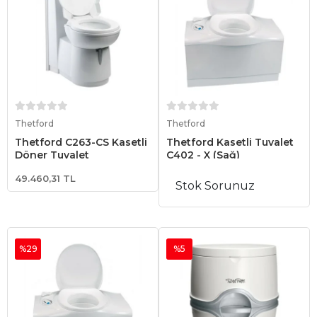
Sepete Ekle
Sepete Ekle
Thetford
Thetford
Thetford C263-CS Kasetli
Thetford Kasetli Tuvalet
Döner Tuvalet
C402 - X (Sağ)
49.460,31 TL
Stok Sorunuz
%29
%5