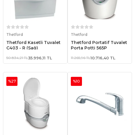
Sepete Ekle
Sepete Ekle
Thetford
Thetford
Thetford Kasetli Tuvalet
Thetford Portatif Tuvalet
C403 - R (Sağ)
Porta Potti 565P
50.834,21 TL
35.996,11 TL
11.265,96 TL
10.716,40 TL
%27
%10