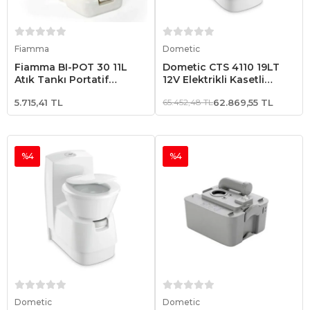
Sepete Ekle
Sepete Ekle
Fiamma
Dometic
Fiamma BI-POT 30 11L
Dometic CTS 4110 19LT
Atık Tankı Portatif
12V Elektrikli Kasetli
Tuvalet
Karavan Tuvaleti
5.715,41 TL
65.452,48 TL
62.869,55 TL
%4
%4
Sepete Ekle
Sepete Ekle
Dometic
Dometic