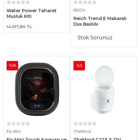
Sepete Ekle
Sepete Ekle
Water Power Taharet
REICH
Musluk Kiti
Reich Trend E Makaralı
Duş Başlığı
14.017,89 TL
Stok Sorunuz
%18
%3
Sepete Ekle
Sepete Ekle
Fix Mini
Thetford
Fix Mini Touch Karavan ve
Thetford C223-S 12V