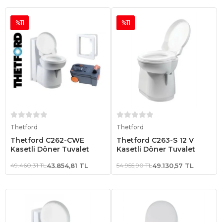
%11
%11
Sepete Ekle
Sepete Ekle
Thetford
Thetford
Thetford C262-CWE
Thetford C263-S 12 V
Kasetli Döner Tuvalet
Kasetli Döner Tuvalet
49.460,31 TL
43.854,81 TL
54.955,90 TL
49.130,57 TL