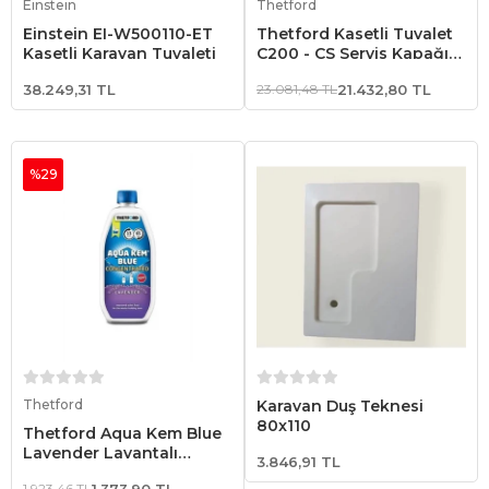
Einstein
Thetford
Einstein EI-W500110-ET
Thetford Kasetli Tuvalet
Kasetli Karavan Tuvaleti
C200 - CS Servis Kapağı
Dahil
38.249,31 TL
23.081,48 TL
21.432,80 TL
%29
Sepete Ekle
Sepete Ekle
Thetford
Karavan Duş Teknesi
80x110
Thetford Aqua Kem Blue
Lavender Lavantalı
3.846,91 TL
Tuvalet Kimyasalı
1.923,46 TL
1.373,90 TL