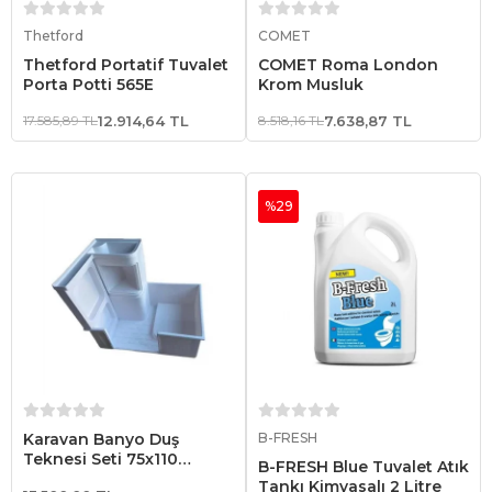
Sepete Ekle
Sepete Ekle
Thetford
COMET
Thetford Portatif Tuvalet
COMET Roma London
Porta Potti 565E
Krom Musluk
17.585,89 TL
12.914,64 TL
8.518,16 TL
7.638,87 TL
%29
Sepete Ekle
Sepete Ekle
Karavan Banyo Duş
B-FRESH
Teknesi Seti 75x110
B-FRESH Blue Tuvalet Atık
Lavabo, Dolap, Duş
Tankı Kimyasalı 2 Litre