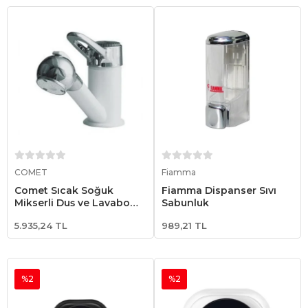
Sepete Ekle
Sepete Ekle
COMET
Fiamma
Comet Sıcak Soğuk
Fiamma Dispanser Sıvı
Mikserli Duş ve Lavabo
Sabunluk
Musluk
5.935,24 TL
989,21 TL
%2
%2