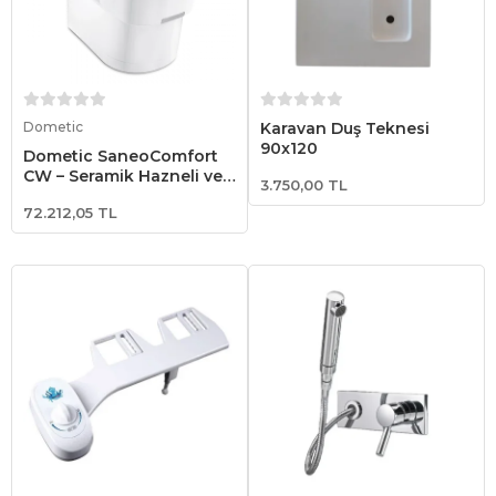
Sepete Ekle
Sepete Ekle
Dometic
Karavan Duş Teknesi
90x120
Dometic SaneoComfort
CW – Seramik Hazneli ve
3.750,00 TL
Teleskopik Kasetli
72.212,05 TL
Karavan Tuvaleti
(9107100641)