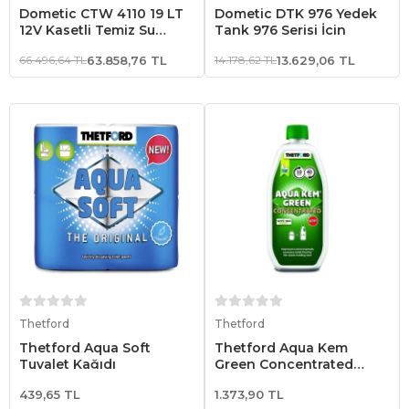
Dometic CTW 4110 19 LT
Dometic DTK 976 Yedek
12V Kasetli Temiz Su
Tank 976 Serisi İçin
Tanklı Karavan Tuvaleti
66.496,64 TL
63.858,76 TL
14.178,62 TL
13.629,06 TL
Sepete Ekle
Sepete Ekle
Thetford
Thetford
Thetford Aqua Soft
Thetford Aqua Kem
Tuvalet Kağıdı
Green Concentrated
750ml Atık Kimyasalı
439,65 TL
1.373,90 TL