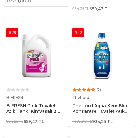
13.500,00 TL
Teknesi
934,25 TL
659,47 TL
%29
%32
(2)
Sepete Ekle
Sepete Ekle
B-FRESH
Thetford
B-FRESH Pink Tuvalet
Thetford Aqua Kem Blue
Atık Tankı Kimyasalı 2
Konsantre Tuvalet Atık
Litre
Tank Kimyasalı
934,25 TL
659,47 TL
1.373,90 TL
934,25 TL