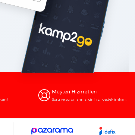
an temel bir el aletidir. Genellikle metal bir başlık ve ergonomik
n hızlanmasını sağlar.
işlemler için her zaman temel ekipmanlar arasında yer alır.
larında tercih edilir.
şmak, darbeyi yumuşatarak yüzeyi korumak için idealdir.
sağlayan standart tamir çekicidir.
nım gerektiren şantiye işleri için tasarlanmıştır.
lar için pratik bir çözüm sağlar.
Müşteri Hizmetleri
kanı!
Soru ve sorunlarınız için hızlı destek imkanı.
l açarken, hafif modeller yeterli darbe gücünü üretmeyebilir. Sap
narken,
fiberglas veya kompozit saplar
daha iyi bir tutuş ve
ı dirençli, kaliteli çelikten üretilmiş başlıklar uzun vadede