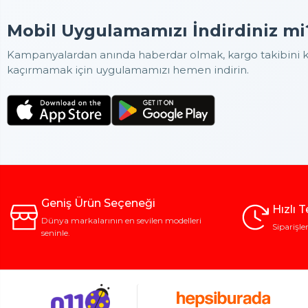
Çekiç, bir yüze
Mobil Uygulamamızı İndirdiniz mi
bir saptan oluş
Kampanyalardan anında haberdar olmak, kargo takibini ko
Çivilerin sabit
kaçırmamak için uygulamamızı hemen indirin.
Profesyonel bir
Çekiç Türl
Farklı iş kolla
Demir Ç
Kauçuk 
Çivi Ça
Profesy
El Çekiç
Geniş Ürün Seçeneği
Çekiç Seç
Hızlı 
Dünya markalarının en sevilen modelleri
Siparişle
Çekiç seçiminde
seninle.
malzemesi ise t
dayanıklılık sun
Baş kısmının se
performans kay
Güvenli K