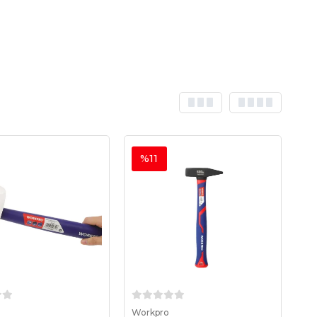
%11
Sepete Ekle
Sepete Ekle
Workpro