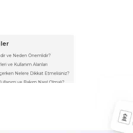
ler
dir ve Neden Önemlidir?
leri ve Kullanım Alanları
çerken Nelere Dikkat Etmelisiniz?
Kullanım ve Bakım Nasıl Olmalı?
iyeye, ev tamiratından marangozluğa kadar pek çok alanda kullanılan ç
şabı birleştirmek, metalleri şekillendirmek ve bağlantı elemanlarını sabit
hassas hem de kontrollü darbeler gerektiren işlerde ustaların ilk terci
 kuvvet uygulayan bir araç değil; aynı zamanda kontrol, denge ve hassas
ış kullanım yüzey hasarlarına ve iş kazalarına yol açabilir.
ir ve Neden Önemlidir?