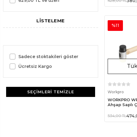
629,00 TL ve üzeri
428,00 TL
380,
LİSTELEME
%11
Sadece stoktakileri göster
Tük
Ücretsiz Kargo
Sto
SEÇIMLERI TEMIZLE
Workpro
WORKPRO WP
Ahşap Saplı Çi
Hassas Lasti
534,00 TL
474,