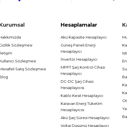
en gözlük ve eldiven gibi koruyucu ekipmanlar, olası sıçramalara karşı
ap kısmında oluşabilecek çatlaklar düzenli olarak kontrol edilmelidir.
alışmak, projelerinizde hem hızı hem de estetik kaliteyi doğrudan artı
Kurumsal
Hesaplamalar
K
celeyebilir, teknik işlerinizi çok daha verimli bir hale getirebilirsiniz.
Hakkımızda
Akü Kapasite Hesaplayıcı
Mu
Gizlilik Sözleşmesi
Güneş Paneli Enerji
Ka
Hesaplayıcı
İletişim
Is
İnvertör Hesaplayıcı
Kullanıcı Sözleşmesi
En
MPPT Şarj Kontrol Cihazı
Mesafeli Satış Sözleşmesi
Su
Hesaplayıcı
Blog
Ba
DC-DC Şarj Cihazı
Ka
Hesaplayıcısı
Ka
Kablo Kesit Hesaplayıcı
Ot
Karavan Enerji Tüketim
Ya
Hesaplayıcısı
Ba
Akü Şarj Süresi Hesaplayıcı
Voltaj Düşümü Hesaplayıcı