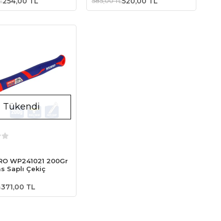
L
254,00 TL
585,00 TL
520,00 TL
Tükendi
Stokta Yok
O WP241021 200Gr
s Saplı Çekiç
L
371,00 TL