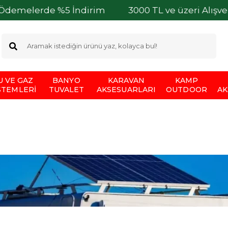
erde %5 İndirim
3000 TL ve üzeri Alışverişlerin
U VE GAZ
BANYO
KARAVAN
KAMP
STEMLERI
TUVALET
AKSESUARLARI
OUTDOOR
AK