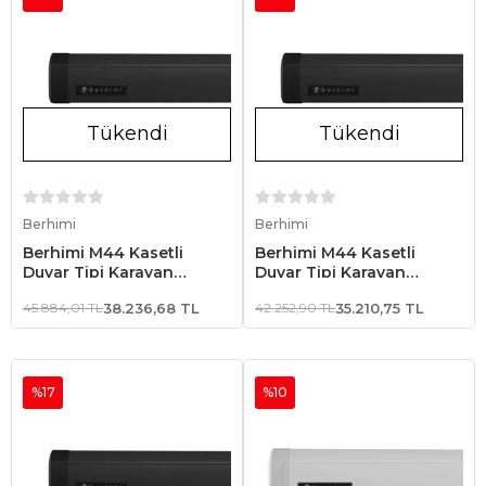
Tükendi
Tükendi
Stokta Yok
Stokta Yok
Berhimi
Berhimi
Berhimi M44 Kasetli
Berhimi M44 Kasetli
Duvar Tipi Karavan
Duvar Tipi Karavan
Tentesi 3.50 x 2.50 Siyah
Tentesi 3.00 x 2.50 Siyah
45.884,01 TL
38.236,68 TL
42.252,90 TL
35.210,75 TL
Kasa
Kasa
%17
%10