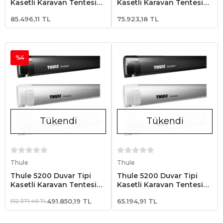
Kasetli Karavan Tentesi
Kasetli Karavan Tentesi
4.02x2.50 - Siyah
3.52x2.50 - Siyah
85.496,11 TL
75.923,18 TL
%4
Tükendi
Tükendi
Stokta Yok
Stokta Yok
Thule
Thule
Thule 5200 Duvar Tipi
Thule 5200 Duvar Tipi
Kasetli Karavan Tentesi
Kasetli Karavan Tentesi
3.02x2.50 - Siyah
2.62x2.00 - Siyah
512.371,46 TL
491.850,19 TL
65.194,91 TL