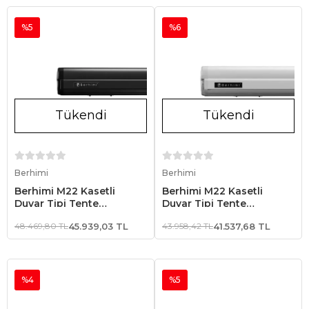
%5
%6
Tükendi
Tükendi
Stokta Yok
Stokta Yok
Berhimi
Berhimi
Berhimi M22 Kasetli
Berhimi M22 Kasetli
Duvar Tipi Tente
Duvar Tipi Tente
4.00x2.50 Siyah
3.50x2.50 Beyaz
48.469,80 TL
45.939,03 TL
43.958,42 TL
41.537,68 TL
%4
%5