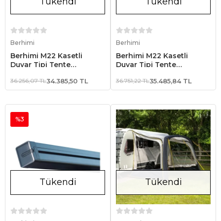
Tükendi
Tükendi
Stokta Yok
Stokta Yok
Berhimi
Berhimi
Berhimi M22 Kasetli
Berhimi M22 Kasetli
Duvar Tipi Tente
Duvar Tipi Tente
2.50x2.00 Beyaz
2.50x2.00 Siyah
36.256,07 TL
34.385,50 TL
36.751,22 TL
35.485,84 TL
%3
Tükendi
Tükendi
Stokta Yok
Stokta Yok