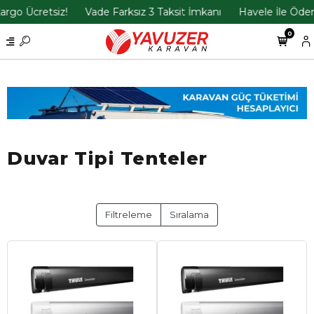
cretsiz!
Vade Farksız 3 Taksit İmkanı
Havele İle Ödemelerd
0
Duvar Tipi Tenteler
Filtreleme
Sıralama