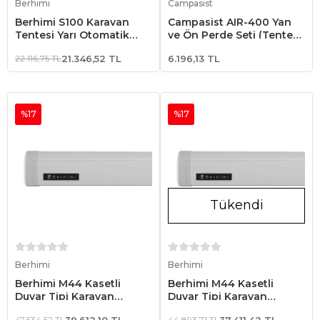
Berhimi
Campasist
Berhimi S100 Karavan
Campasist AIR-400 Yan
Tentesi Yarı Otomatik
ve Ön Perde Seti (Tente
Duvar Tipi Siyah
Dahil Değildir.)
22.116,75 TL
21.346,52 TL
6.196,13 TL
%17
%17
Tükendi
Stokta Yok
Stokta Yok
Berhimi
Berhimi
Berhimi M44 Kasetli
Berhimi M44 Kasetli
Duvar Tipi Karavan
Duvar Tipi Karavan
Tentesi 4.00 x 2.50 Beyaz
Tentesi 3.50 x 2.50 Beyaz
47.534,52 TL
39.612,10 TL
44.893,71 TL
37.411,42 TL