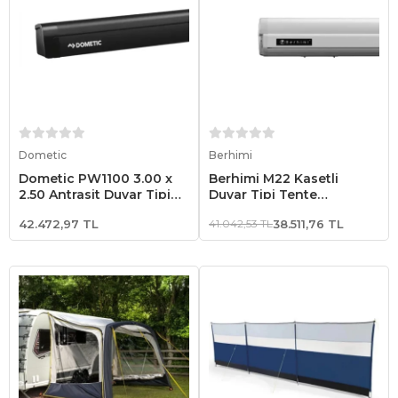
Sepete Ekle
Sepete Ekle
Dometic
Berhimi
Dometic PW1100 3.00 x
Berhimi M22 Kasetli
2.50 Antrasit Duvar Tipi
Duvar Tipi Tente
Karavan Tentesi
3.00x2.50 Beyaz
42.472,97 TL
41.042,53 TL
38.511,76 TL