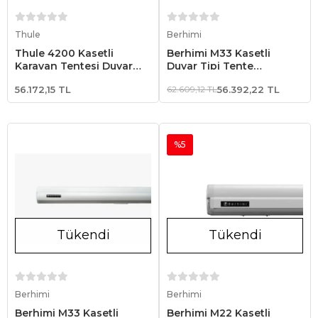
Sepete Ekle
Stokta Yok
Thule
Berhimi
Thule 4200 Kasetli
Berhimi M33 Kasetli
Karavan Tentesi Duvar
Duvar Tipi Tente
Tipi 3.00x2.50 - Beyaz
4.00x2.50 Beyaz
56.172,15 TL
62.609,12 TL
56.392,22 TL
%5
Tükendi
Tükendi
Stokta Yok
Stokta Yok
Berhimi
Berhimi
Berhimi M33 Kasetli
Berhimi M22 Kasetli