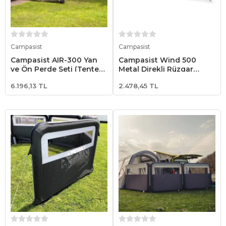
Sepete Ekle
Sepete Ekle
Campasist
Campasist
Campasist AIR-300 Yan
Campasist Wind 500
ve Ön Perde Seti (Tente
Metal Direkli Rüzgar
Dahil Değildir.)
Duvarı
6.196,13 TL
2.478,45 TL
Sepete Ekle
Sepete Ekle