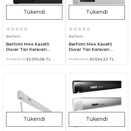
Tükendi
Tükendi
Stokta Yok
Stokta Yok
Berhimi
Berhimi
Berhimi M44 Kasetli
Berhimi M44 Kasetli
Duvar Tipi Karavan
Duvar Tipi Karavan
Tentesi 2.50 x 2.00 Siyah
Tentesi 2.50x2.00 Beyaz
39.612,10 TL
33.010,08 TL
34.110,42 TL
30.534,32 TL
Kasa
Kasa
Tükendi
Tükendi