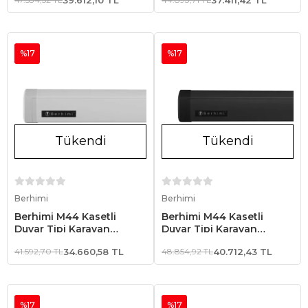
Kasa
Kasa
%17
%17
Tükendi
Tükendi
Stokta Yok
Stokta Yok
Berhimi
Berhimi
Berhimi M44 Kasetli
Berhimi M44 Kasetli
Duvar Tipi Karavan
Duvar Tipi Karavan
Tentesi 3.00 x 2.50 Beyaz
Tentesi 4.00 x 2.50 Siyah
41.592,70 TL
34.660,58 TL
48.854,92 TL
40.712,43 TL
Kasa
Kasa
%17
%17