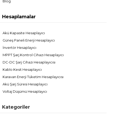
Blog
yaşamınızı bir adım ileri taşımak ve yolculuklarınızı daha keyifli
hale getirmek için ihtiyaçlarınıza uygun modeli seçin; küçük bir
dokunuşla büyük bir rahatlık kazanın!
Hesaplamalar
Akü Kapasite Hesaplayıcı
Güneş Paneli Enerji Hesaplayıcı
İnvertör Hesaplayıcı
MPPT Şarj Kontrol Cihazı Hesaplayıcı
DC-DC Şarj Cihazı Hesaplayıcısı
Kablo Kesit Hesaplayıcı
Karavan Enerji Tüketim Hesaplayıcısı
Akü Şarj Süresi Hesaplayıcı
Voltaj Düşümü Hesaplayıcı
Kategoriler