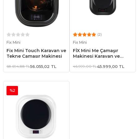
(2)
Sepete Ekle
Sepete Ekle
Fix Mini
Fix Mini
Fix Mini Touch Karavan ve
FİX Mini Me Çamaşır
Tekne Çamaşır Makinesi
Makinesi Karavan ve
Tekne Çamaşır Makinesi
68.694,88 TL
56.055,02 TL
46.999,00 TL
45.999,00 TL
Siyah
%2