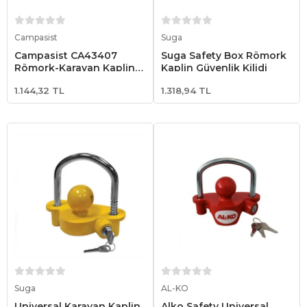
Sepete Ekle
Sepete Ekle
Campasist
Suga
Campasist CA43407
Suga Safety Box Römork
Römork-Karavan Kaplin
Kaplin Güvenlik Kilidi
Güvenlik Kilidi
1.144,32 TL
1.318,94 TL
Sepete Ekle
Sepete Ekle
Suga
AL-KO
Universal Karavan Kaplin
Alko Safety Universal