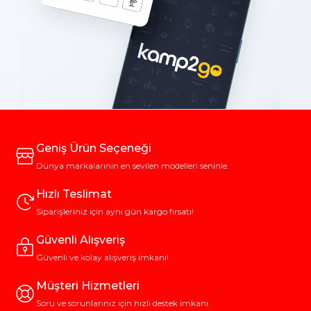
fiziksel olarak imkansız hale getirir.
Tekerlek Kelepçeleri (Wheel Clamps):
Tekerleğin
dönmesini engelleyerek aracın çekilerek götürülmesini
önler. Görsel caydırıcılığı en yüksek sistemdir.
Köşe Dikme Kilitleri:
Karavanın denge ayaklarını
kilitleyerek aracın hareket ettirilmesini zorlaştırır.
Elektronik Alarm ve Takip Teknolojileri
Geleneksel yöntemlerin ötesinde, akıllı
karavan alarm
sistemleri
manyetik kapı sensörleri ve hareket (PIR)
Geniş Ürün Seçeneği
dedektörleri ile iç mekanı korur.
Dünya markalarının en sevilen modelleri seninle.
GPS Takip Cihazları:
Herhangi bir izinsiz hareket durumunda
akıllı telefonunuza anlık bildirim gönderir ve aracın konumunu
Hızlı Teslimat
harita üzerinden canlı olarak izlemenize olanak tanır. "Geo-
fence" özelliği sayesinde karavanınız belirlediğiniz güvenli alanın
Siparişleriniz için aynı gün kargo fırsatı!
dışına çıktığı an alarm sistemini devreye sokar.
Gaz, Yangın ve Yaşam Alanı Güvenliği
Güvenli Alışveriş
Karavan içindeki en büyük görünmez tehlike gaz kaçaklarıdır.
Güvenli ve kolay alışveriş imkanı!
Narkotik ve LPG Gaz Dedektörleri
; hem mutfak
sistemlerindeki olası sızıntıları hem de dışarıdan gelebilecek
Müşteri Hizmetleri
bayıltıcı gaz saldırılarını tespit ederek yüksek sesli alarm verir.
Soru ve sorunlarınız için hızlı destek imkanı.