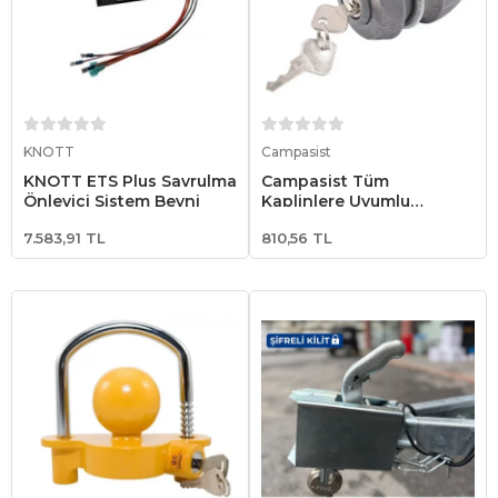
Sepete Ekle
Sepete Ekle
KNOTT
Campasist
KNOTT ETS Plus Savrulma
Campasist Tüm
Önleyici Sistem Beyni
Kaplinlere Uyumlu
Universal Kaplin Güvenlik
7.583,91 TL
810,56 TL
Kilidi