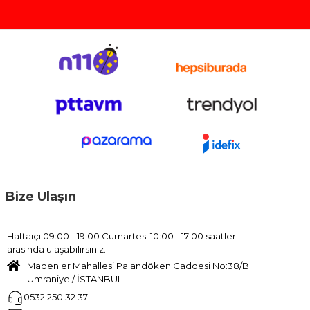
Buna ek olarak, duman dedektörleri ve otomatik yangın
söndürme tüpleri, dar alanda hızla yayılabilecek yangın
risklerine karşı en kritik savunma hattını oluşturur.
Seyir ve Park Güvenliği Ekipmanları
Güvenlik sadece hırsızlıkla sınırlı değildir. Geri görüş kameraları
ve 360 derece çevre görüş sistemleri, dar alanlarda manevra
yaparken kaza riskini azaltır.
Stabilizatörlü Kaplinler
ise seyir
halindeyken rüzgar veya yüksek hız nedeniyle oluşabilecek
savrulmaları mekanik olarak engelleyerek sürüş güvenliğini
maksimize eder.
İhtiyacınıza uygun
profesyonel karavan güvenlik
çözümlerini inceleyerek, doğadaki evinizi her türlü riske karşı
sarsılmaz bir kale haline getirebilirsiniz.
Bize Ulaşın
Haftaiçi 09:00 - 19:00 Cumartesi 10:00 - 17:00 saatleri
arasında ulaşabilirsiniz.
Madenler Mahallesi Palandöken Caddesi No:38/B
Ümraniye / İSTANBUL
0532 250 32 37