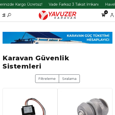
inizde Kargo Ücretsiz!
Vade Farksız 3 Taksit İmkanı
Havele 
0
Karavan Güvenlik
Sistemleri
Filtreleme
Sıralama