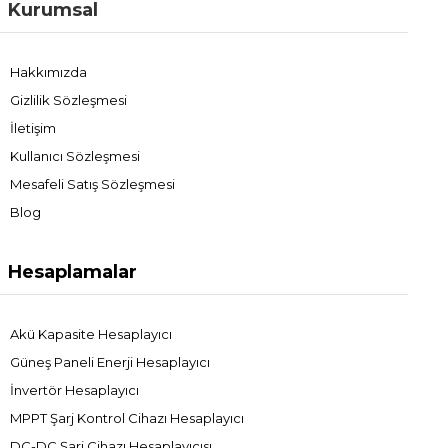
Kurumsal
sistem aynı teknik konfigürasyona sahip olmayabilir.
Bu nedenle
yat ve karavanlara uygun monokristal güneş
paneli
seçimi yapılırken kullanım senaryosu detaylı analiz
Hakkımızda
edilmelidir. Monokristal güneş panelleri, karavan ve deniz
Gizlilik Sözleşmesi
yaşamını enerji açısından özgürleştiren en güçlü çözümlerden
biridir. Yüksek verim, uzun ömür ve dayanıklılık sayesinde hem
İletişim
ekonomik hem de çevreci bir tercih sunar.
Kullanıcı Sözleşmesi
Mesafeli Satış Sözleşmesi
Blog
Hesaplamalar
Akü Kapasite Hesaplayıcı
Güneş Paneli Enerji Hesaplayıcı
İnvertör Hesaplayıcı
MPPT Şarj Kontrol Cihazı Hesaplayıcı
DC-DC Şarj Cihazı Hesaplayıcısı