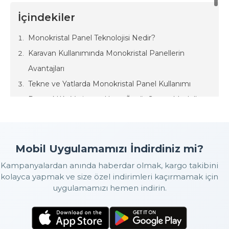
İçindekiler
Monokristal Panel Teknolojisi Nedir?
Karavan Kullanımında Monokristal Panellerin
Avantajları
Tekne ve Yatlarda Monokristal Panel Kullanımı
Dayanıklılık, Verim ve Uzun Ömür Sunan Modeller
Güvenilir Enerji ile Sınırsız Seyahat
Hareketli yaşam ve deniz üzerindeki seyahatler özgürlük
Mobil Uygulamamızı İndirdiniz mi?
duygusu sunarken beraberinde sürekli enerji ihtiyacını da getirir.
Kıyıdan uzak bir koyda demirlemiş bir yatta ya da şehir
Kampanyalardan anında haberdar olmak, kargo takibini
altyapısından uzakta park edilmiş bir karavanda elektrik üretimi
kolayca yapmak ve size özel indirimleri kaçırmamak için
hayati öneme sahiptir. Bu noktada
karavan için monokristal
uygulamamızı hemen indirin.
güneş paneli sistemleri
yüksek verimlilikleri sayesinde sınırlı
alanda maksimum enerji üretme avantajı sunar.
Monokristal
teknolojisi
özellikle alanın kısıtlı olduğu karavan ve deniz
araçlarında en çok tercih edilen güneş paneli türlerinden biridir.