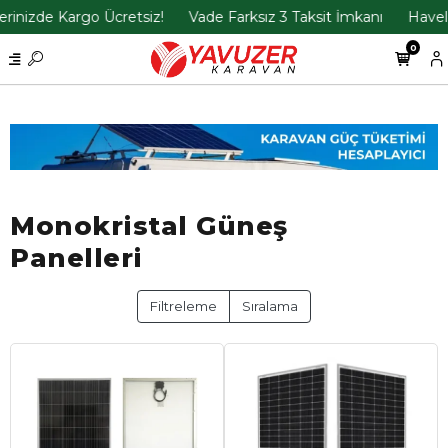
nizde Kargo Ücretsiz!
Vade Farksız 3 Taksit İmkanı
Havele İ
0
Monokristal Güneş
Panelleri
Filtreleme
Sıralama