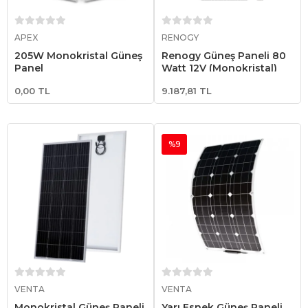
Sepete Ekle
Sepete Ekle
APEX
RENOGY
205W Monokristal Güneş
Renogy Güneş Paneli 80
Panel
Watt 12V (Monokristal)
0,00 TL
9.187,81 TL
%9
Sepete Ekle
Sepete Ekle
VENTA
VENTA
Monokristal Güneş Paneli
Yarı Esnek Güneş Paneli