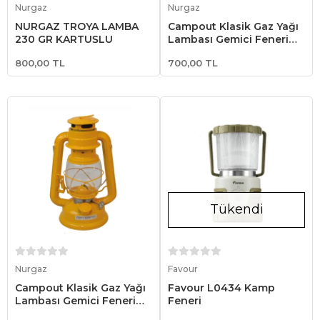
Nurgaz
Nurgaz
NURGAZ TROYA LAMBA
Campout Klasik Gaz Yağı
230 GR KARTUŞLU
Lambası Gemici Feneri
Siyah
800,00 TL
700,00 TL
Tükendi
Sepete Ekle
Stokta Yok
Nurgaz
Favour
Campout Klasik Gaz Yağı
Favour L0434 Kamp
Lambası Gemici Feneri
Feneri
Sarı