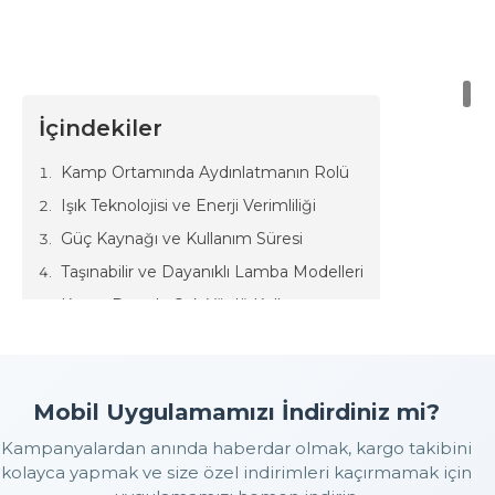
İçindekiler
Kamp Ortamında Aydınlatmanın Rolü
Işık Teknolojisi ve Enerji Verimliliği
Güç Kaynağı ve Kullanım Süresi
Taşınabilir ve Dayanıklı Lamba Modelleri
Kamp Dışında Çok Yönlü Kullanım
Doğada geçirilen zaman insanı şehir hayatının karmaşasından
uzaklaştıran eşsiz bir deneyim sunar. Ancak güneş battığında
doğa tamamen farklı bir yüzünü gösterir ve bu noktada
Mobil Uygulamamızı İndirdiniz mi?
aydınlatma hayati bir ihtiyaç hâline gelir. Güvenli bir şekilde
Kampanyalardan anında haberdar olmak, kargo takibini
hareket edebilmek, yemek hazırlayabilmek ya da sadece
oturup çevrenin tadını çıkarabilmek için doğru ışık kaynağı
kolayca yapmak ve size özel indirimleri kaçırmamak için
gerekir. Bu nedenle
kamp lambaları
kamp ekipmanlarının