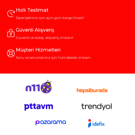
Güç Kaynağı ve Kullanım Süresi
Hızlı Teslimat
Aydınlatmanın sürekliliği kampın konforunu belirleyen en önemli
Siparişleriniz için aynı gün kargo fırsatı!
faktörlerden biridir. Pilli ve güneş enerjili seçeneklerin yanı sıra
en çok tercih edilenlerden biri USB ile doldurulabilen
şarjlı
Güvenli Alışveriş
kamp lambası
modelleridir. Bu tür lambalar powerbank, araç
prizi veya güneş paneli ile kolayca şarj edilebilir; böylece uzun
Güvenli ve kolay alışveriş imkanı!
kamplarda bile aydınlatma sorunu yaşanmaz.
Müşteri Hizmetleri
Taşınabilir ve Dayanıklı Lamba Modelleri
Soru ve sorunlarınız için hızlı destek imkanı.
Kamp ekipmanlarında taşınabilirlik her zaman ön plandadır.
Hafif ve kompakt tasarımlı
taşınabilir kamp lambaları
;
katlanabilir gövde, askı aparatı veya manyetik taban gibi
özelliklerle kullanım kolaylığı sağlar. Ayrıca toza, neme ve
darbelere karşı korumalı (IP sertifikalı) modeller, sert doğa
şartlarında uzun ömürlü kullanım sunar.
Kamp Dışında Çok Yönlü Kullanım
Günümüzde
outdoor kamp lambası
kavramı yalnızca
kampçılara değil; bahçe, balkon, piknik, balıkçılık veya elektrik
kesintisi gibi durumlarda da herkese hitap eder. Çok amaçlı
kullanım sayesinde bu cihazlar evde de işlevsel bir yardımcıya,
özellikle acil durum ekipmanına dönüşür.