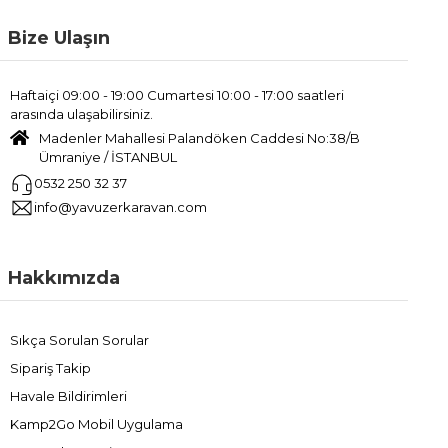
Doğru
aydınlatma çözümleri
, güvenliği artırır ve kamp
Bize Ulaşın
deneyimini çok daha keyifli hâle getirir. İhtiyaçlarınıza uygun bir
lamba seçerek doğadaki gecelerin tadını huzurla
çıkarabilirsiniz.
Haftaiçi 09:00 - 19:00 Cumartesi 10:00 - 17:00 saatleri
arasında ulaşabilirsiniz.
Madenler Mahallesi Palandöken Caddesi No:38/B
Ümraniye / İSTANBUL
0532 250 32 37
info@yavuzerkaravan.com
Hakkımızda
Sıkça Sorulan Sorular
Sipariş Takip
Havale Bildirimleri
Kamp2Go Mobil Uygulama