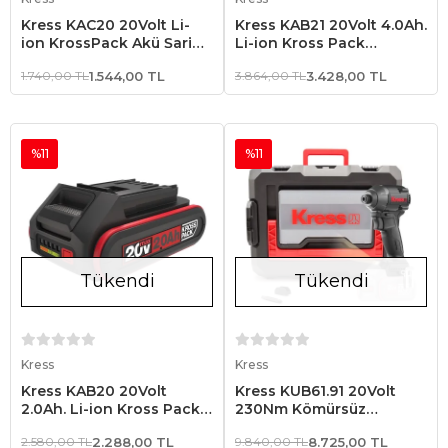
Kress KAC20 20Volt Li-
Kress KAB21 20Volt 4.0Ah.
ion KrossPack Akü Şarj
Li-ion Kross Pack
Cihazı
Profesyonel Yedek Akü
1.740,00 TL
1.544,00 TL
3.864,00 TL
3.428,00 TL
%11
%11
Tükendi
Tükendi
Stokta Yok
Stokta Yok
Kress
Kress
Kress KAB20 20Volt
Kress KUB61.91 20Volt
2.0Ah. Li-ion Kross Pack
230Nm Kömürsüz
Profesyonel Yedek Akü
Profesyonel Şarjlı
2.580,00 TL
2.288,00 TL
9.840,00 TL
8.725,00 TL
Otomatik Darbe Ayarlı