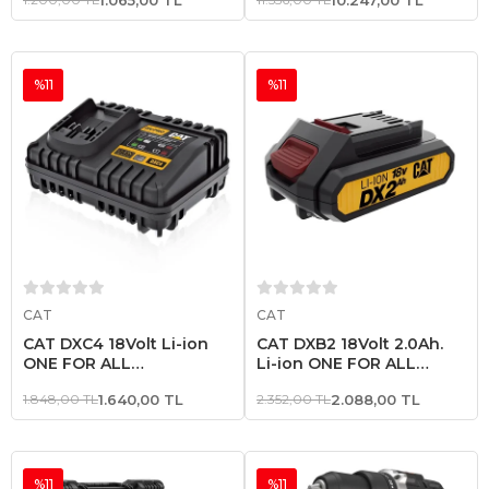
Profesyonel Kömürsüz
Şarjlı Matkap + 6 Parça Uç
%11
%11
Sepete Ekle
Sepete Ekle
CAT
CAT
CAT DXC4 18Volt Li-ion
CAT DXB2 18Volt 2.0Ah.
ONE FOR ALL
Li-ion ONE FOR ALL
Profesyonel Hızlı Akü Şarj
Profesyonel Yedek Akü
1.848,00 TL
1.640,00 TL
2.352,00 TL
2.088,00 TL
Cihazı
%11
%11