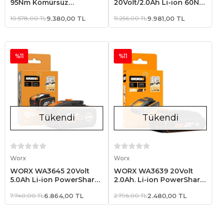
95Nm Kömürsüz
20Volt/2.0Ah Li-ion 60Nm
Profesyonel Şarjlı Darbeli
Çift Akülü Kömürsüz
10.578,00 TL
9.380,00 TL
11.256,00 TL
9.981,00 TL
Matkap (Akü Dahil
Profesyonel Şarjlı Darbeli
Değildir)
Matkap
%11
%11
Tükendi
Tükendi
Stokta Yok
Stokta Yok
Worx
Worx
WORX WA3645 20Volt
WORX WA3639 20Volt
5.0Ah Li-ion PowerShare
2.0Ah. Li-ion PowerShare
Pro Yedek Akü
Yedek Akü
7.740,00 TL
6.864,00 TL
2.796,00 TL
2.480,00 TL