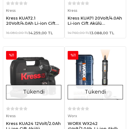
Stokta Yok
Stokta Yok
Kress
Kress
Kress KUA72.1
Kress KUA71 20Volt/4.0Ah
20Volt/4.0Ah Li-ion Çift
Li-ion Çift Akülü
Akülü Kömürsüz
Kömürsüz Profesyonel
16.080,00 TL
14.259,00 TL
14.760,00 TL
13.088,00 TL
Profesyonel Şarjlı Matkap
Şarjlı Matkap
%11
%11
Tükendi
Tükendi
Stokta Yok
Stokta Yok
Kress
Worx
Kress KUA24 12Volt/2.0Ah
WORX WX242
Li-ion Çift Akülü
4Volt/2.0Ah. Li-ion Akıllı