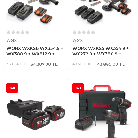
Sepete Ekle
Sepete Ekle
Worx
Worx
WORX WXKS6 WX354.9 +
WORX WXKS5 WX354.9 +
WX380.9 + WX812.9 +
WX272.9 + WX380.9 +
WA3601 20V/2Ah Pro
WX812.9 + WA3601
38.694,00 TL
34.307,00 TL
49.500,00 TL
43.889,00 TL
Kombo Set
20V/2Ah Pro Kombo Set
%11
%11