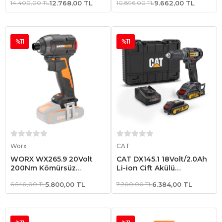
14.400,00 TL
12.768,00 TL
10.896,00 TL
9.662,00 TL
Şarjlı Darbeli Tornavida
Profesyonel Şarjlı Darbeli
Tornavida
%11
%11
Sepete Ekle
Sepete Ekle
Worx
CAT
WORX WX265.9 20Volt
CAT DX145.1 18Volt/2.0Ah
200Nm Kömürsüz
Li-ion Çift Akülü
Profesyonel Şarjlı Darbeli
Profesyonel Şarjlı Matkap
6.540,00 TL
5.800,00 TL
7.200,00 TL
6.384,00 TL
Tornavida (Akü Dahil
Değildir)