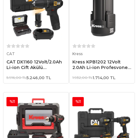
Sepete Ekle
Sepete Ekle
CAT
Kress
CAT DX1160 12Volt/2.0Ah
Kress KPB1202 12Volt
Li-ion Çift Akülü
2.0Ah Li-ion Profesyonel
Kömürsüz Profesyonel
Yedek Akü
5.916,00 TL
5.246,00 TL
1.932,00 TL
1.714,00 TL
Şarjlı Darbeli Matkap +
DA01901 32 Parça
Aksesuar Seti
%11
%11