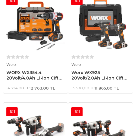
%11
%11
Sepete Ekle
Sepete Ekle
Worx
Worx
WORX WX354.4
Worx WX925
20Volt/4.0Ah Li-ion Çift
20Volt/2.0Ah Li-ion Çift
Akülü Kömürsüz
Akülü Kömürsüz
14.394,00 TL
12.763,00 TL
13.380,00 TL
11.865,00 TL
Profesyonel Şarjlı Darbeli
Profesyonel Darbeli
Matkap
Matkap+WX265
Kömürsüz Darbeli
Tornavida Kombo Set
%11
%11