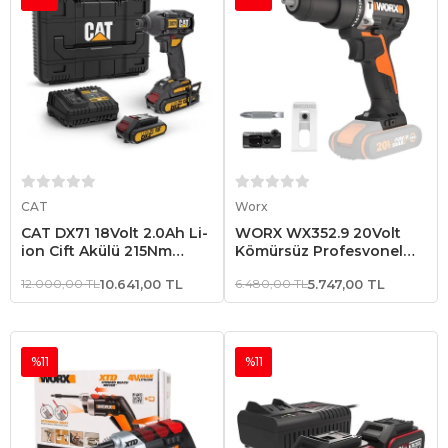
Sepete Ekle
Sepete Ekle
CAT
Worx
CAT DX71 18Volt 2.0Ah Li-
WORX WX352.9 20Volt
ion Çift Akülü 215Nm
Kömürsüz Profesyonel
Kömürsüz Profesyonel
Şarjlı Darbeli Matkap (Akü
12.000,00 TL
10.641,00 TL
6.480,00 TL
5.747,00 TL
Şarjlı Darbeli Tornavida
Dahil Değildir)
%11
%11