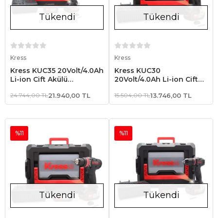
Tükendi
Tükendi
Stokta Yok
Stokta Yok
Kress
Kress
Kress KUC35 20Volt/4.0Ah
Kress KUC30
Li-ion Çift Akülü
20Volt/4.0Ah Li-ion Çift
Kömürsüz Profesyonel
Akülü Kömürsüz
24.744,00 TL
21.940,00 TL
15.504,00 TL
13.746,00 TL
Şarjlı Darbeli Matkap
Profesyonel Şarjlı Darbeli
Matkap
%11
%11
Tükendi
Tükendi