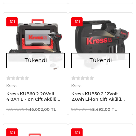
Tornavida (Akü Dahil
Değildir)
%11
%11
Tükendi
Tükendi
Stokta Yok
Stokta Yok
Kress
Kress
Kress KUB60.2 20Volt
Kress KUB50.2 12Volt
4.0Ah Li-ion Çift Akülü
2.0Ah Li-ion Çift Akülü
230Nm Kömürsüz
140Nm Kömürsüz
18.046,00 TL
16.002,00 TL
9.576,00 TL
8.492,00 TL
Profesyonel Şarjlı Darbeli
Profesyonel Şarjlı Darbeli
Tornavida
Tornavida
%11
%11