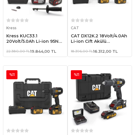
Sepete Ekle
Sepete Ekle
Kress
CAT
Kress KUC33.1
CAT DX12K.2 18Volt/4.0Ah
20Volt/5.0Ah Li-ion 95Nm
Li-ion Çift Akülü
Çift Akülü Kömürsüz
Kömürsüz Profesyonel
22.380,00 TL
19.844,00 TL
18.396,00 TL
16.312,00 TL
Profesyonel Şarjlı Darbeli
Şarjlı Darbeli Matkap +
Matkap
DX71.2 Kömürsüz Darbeli
Tornavida Kombo Set
%11
%11
Sepete Ekle
Sepete Ekle