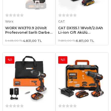
Sepete Ekle
Sepete Ekle
Worx
CAT
WORX WX370.9 20Volt
CAT DX155.1 18Volt/2.0Ah
Profesyonel Şarjlı Darbeli
Li-ion Çift Akülü
Matkap (Akü Dahil
Profesyonel Şarjlı Darbeli
5.448,00 TL
4.831,00 TL
7.680,00 TL
6.811,00 TL
Değildir)
Matkap
%11
%11
Sepete Ekle
Sepete Ekle