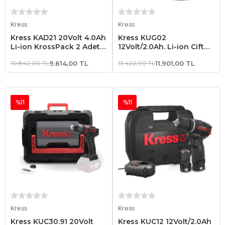
Sepete Ekle
Sepete Ekle
Kress
Kress
Kress KAD21 20Volt 4.0Ah
Kress KUG02
Li-ion KrossPack 2 Adet
12Volt/2.0Ah. Li-ion Çift
Akü ve Akü Şarj Cihazı
Akülü Kömürsüz
10.842,00 TL
9.614,00 TL
13.422,00 TL
11.901,00 TL
Profesyonel Darbeli
Matkap+Darbeli
Tornavida Kombo Set
%11
%11
Sepete Ekle
Sepete Ekle
Kress
Kress
Kress KUC30.91 20Volt
Kress KUC12 12Volt/2.0Ah