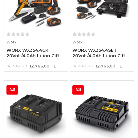
Sepete Ekle
Sepete Ekle
Worx
Worx
WORX WX354.4CK
WORX WX354.4SET
20Volt/4.0Ah Li-ion Çift
20Volt/4.0Ah Li-ion Çift
Akülü Kömürsüz
Akülü Kömürsüz
14.394,00 TL
12.763,00 TL
14.394,00 TL
12.763,00 TL
Profesyonel Şarjlı Darbeli
Profesyonel Şarjlı Darbeli
Matkap + DA980045 9
Matkap + DA01903 201
Çok Fonksiyonlu 27CM
Parça Delme/Vidalama Uç
Çelik Kamp Çakısı
Seti
%11
%11