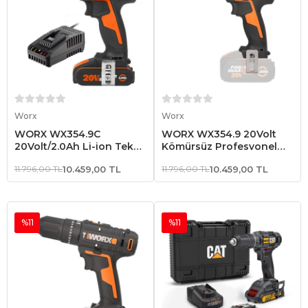
Sepete Ekle
Sepete Ekle
Worx
Worx
WORX WX354.9C
WORX WX354.9 20Volt
20Volt/2.0Ah Li-ion Tek
Kömürsüz Profesyonel
Akülü Kömürsüz
Darbeli Şarjlı Matkap (Akü
11.796,00 TL
10.459,00 TL
11.796,00 TL
10.459,00 TL
Profesyonel Darbeli Şarjlı
Dahil Değildir)
Matkap
%11
%11