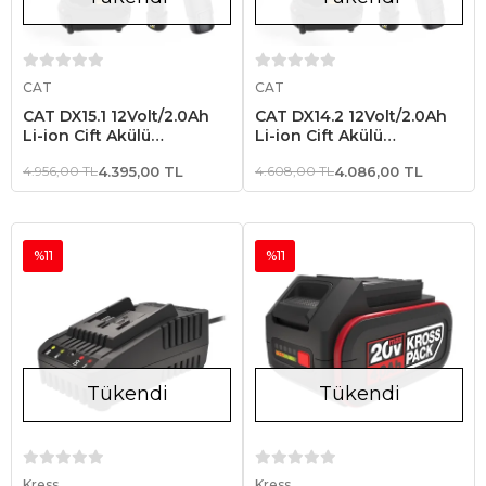
Stokta Yok
Stokta Yok
CAT
CAT
CAT DX15.1 12Volt/2.0Ah
CAT DX14.2 12Volt/2.0Ah
Li-ion Çift Akülü
Li-ion Çift Akülü
Profesyonel Şarjlı Darbeli
Profesyonel Şarjlı Matkap
4.956,00 TL
4.395,00 TL
4.608,00 TL
4.086,00 TL
Matkap
%11
%11
Tükendi
Tükendi
Stokta Yok
Stokta Yok
Kress
Kress