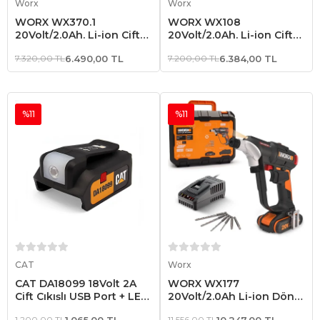
Worx
Worx
WORX WX370.1
WORX WX108
20Volt/2.0Ah. Li-ion Çift
20Volt/2.0Ah. Li-ion Çift
Akülü Profesyonel Şarjlı
Akülü Profesyonel Şarjlı
7.320,00 TL
6.490,00 TL
7.200,00 TL
6.384,00 TL
Darbeli Matkap
Matkap
%11
%11
Sepete Ekle
Sepete Ekle
CAT
Worx
CAT DA18099 18Volt 2A
WORX WX177
Çift Çıkışlı USB Port + LED
20Volt/2.0Ah Li-ion Döner
Fener (Akü Dahil Değildir)
Kafa ve Çift Mandrenli
1.200,00 TL
1.065,00 TL
11.556,00 TL
10.247,00 TL