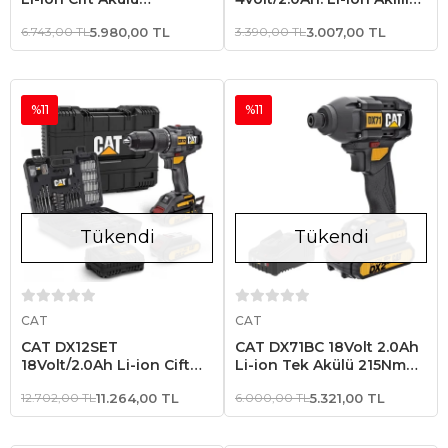
Kömürsüz Profesyonel
Tork Ayarlı Şarjlı
6.743,00 TL
5.980,00 TL
3.390,00 TL
3.007,00 TL
Şarjlı Matkap
Tornavida + 30 Adet Bits
Uç
%11
%11
Tükendi
Tükendi
Stokta Yok
Stokta Yok
CAT
CAT
CAT DX12SET
CAT DX71BC 18Volt 2.0Ah
18Volt/2.0Ah Li-ion Çift
Li-ion Tek Akülü 215Nm
Akülü Kömürsüz
Kömürsüz Profesyonel
12.702,00 TL
11.264,00 TL
6.000,00 TL
5.321,00 TL
Profesyonel Darbeli
Şarjlı Darbeli Tornavida
Matkap+DA01903 201
Parça Delme/Vidalama Uç