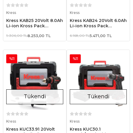
Stokta Yok
Stokta Yok
Kress
Kress
Kress KAB25 20Volt 8.0Ah
Kress KAB24 20Volt 6.0Ah
Li-ion Kross Pack
Li-ion Kross Pack
Profesyonel Yedek Akü
Profesyonel Yedek Akü
9.306,00 TL
8.253,00 TL
6.168,00 TL
5.471,00 TL
%11
%11
Tükendi
Tükendi
Stokta Yok
Stokta Yok
Kress
Kress
Kress KUC33.91 20Volt
Kress KUC30.1