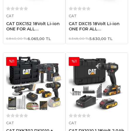
Sepete Ekle
Sepete Ekle
CAT
CAT
CAT DXC152 18Volt Li-ion
CAT DXC15 18Volt Li-ion
ONE FOR ALL
ONE FOR ALL
Profesyonel İkili Hızlı Akü
Profesyonel Hızlı Akü Şarj
6.840,00 TL
6.065,00 TL
6.348,00 TL
5.630,00 TL
Şarj Cihazı
Cihazı
%11
%11
Sepete Ekle
Sepete Ekle
CAT
CAT
CAT DXK302 DX1010 +
CAT DX1010.1 18Volt 2.0Ah