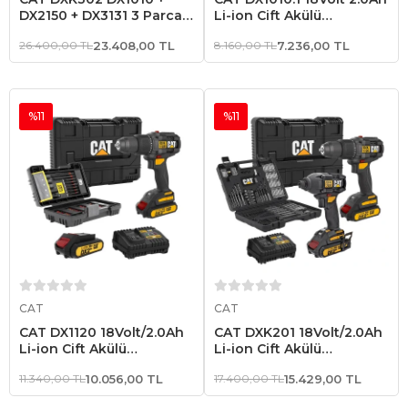
DX2150 + DX3131 3 Parça
Li-ion Çift Akülü
Kombo Set + 39 Parça
Kömürsüz Profesyonel
26.400,00 TL
23.408,00 TL
8.160,00 TL
7.236,00 TL
Aksesuar Seti
Şarjlı Darbeli Matkap + 20
Parça Delme Vidalama Uç
Seti
%11
%11
Sepete Ekle
Sepete Ekle
CAT
CAT
CAT DX1120 18Volt/2.0Ah
CAT DXK201 18Volt/2.0Ah
Li-ion Çift Akülü
Li-ion Çift Akülü
Kömürsüz Profesyonel
Kömürsüz Profesyonel
11.340,00 TL
10.056,00 TL
17.400,00 TL
15.429,00 TL
Şarjlı Darbeli Matkap +
Şarjlı Darbeli Matkap +
DA01902 45 Parça
DX7030 + DA01903