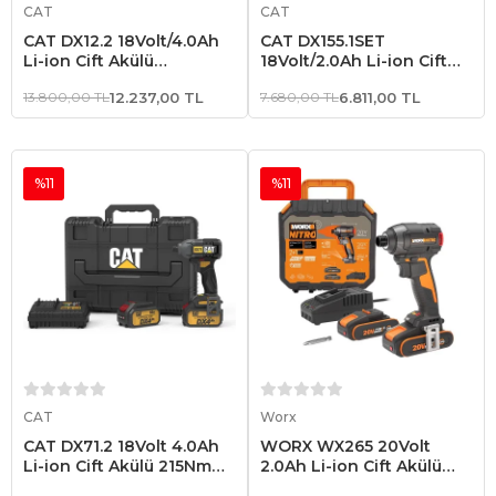
CAT
CAT
CAT DX12.2 18Volt/4.0Ah
CAT DX155.1SET
Li-ion Çift Akülü
18Volt/2.0Ah Li-ion Çift
Kömürsüz Profesyonel
Akülü Profesyonel Şarjlı
13.800,00 TL
12.237,00 TL
7.680,00 TL
6.811,00 TL
Şarjlı Darbeli Matkap
Darbeli Matkap + DA01901
32 Parça Vidalama Uç
Seti
%11
%11
Sepete Ekle
Sepete Ekle
CAT
Worx
CAT DX71.2 18Volt 4.0Ah
WORX WX265 20Volt
Li-ion Çift Akülü 215Nm
2.0Ah Li-ion Çift Akülü
Kömürsüz Profesyonel
200Nm Kömürsüz