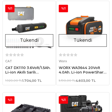
%11
%11
Tükendi
Tükendi
Stokta Yok
Stokta Yok
CAT
Worx
CAT DX1110 3.6Volt/1.5Ah.
WORX WA3644 20Volt
Li-ion Akıllı Şarjlı
4.0Ah. Li-ion PowerShare
Tornavida + 26 adet Bits
Pro Yedek Akü
1.920,00 TL
1.704,00 TL
5.190,00 TL
4.603,00 TL
Uç
%11
%11