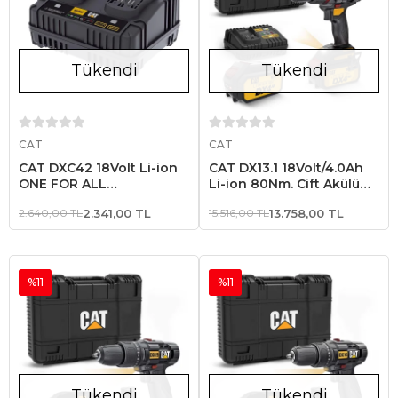
Tükendi
Tükendi
Stokta Yok
Stokta Yok
CAT
CAT
CAT DXC42 18Volt Li-ion
CAT DX13.1 18Volt/4.0Ah
ONE FOR ALL
Li-ion 80Nm. Çift Akülü
Profesyonel İkili Hızlı Akü
Kömürsüz Profesyonel
2.640,00 TL
2.341,00 TL
15.516,00 TL
13.758,00 TL
Şarj Cihazı
Şarjlı Darbeli Matkap
%11
%11
Tükendi
Tükendi