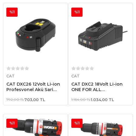
%11
%11
Sepete Ekle
Sepete Ekle
CAT
CAT
CAT DXC26 12Volt Li-ion
CAT DXC2 18Volt Li-ion
Profesyonel Akü Şarj
ONE FOR ALL
Cihazı
Profesyonel Hızlı Akü Şarj
792,00 TL
703,00 TL
1.164,00 TL
1.034,00 TL
Cihazı
%11
%11