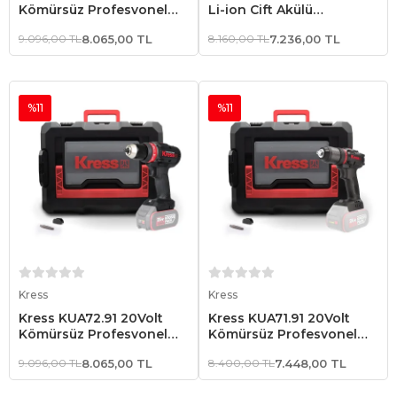
Kömürsüz Profesyonel
Li-ion Çift Akülü
Şarjlı Darbeli Matkap (Akü
Kömürsüz Profesyonel
9.096,00 TL
8.065,00 TL
8.160,00 TL
7.236,00 TL
Dahil Değildir)
Şarjlı Darbeli Matkap
%11
%11
Sepete Ekle
Sepete Ekle
Kress
Kress
Kress KUA72.91 20Volt
Kress KUA71.91 20Volt
Kömürsüz Profesyonel
Kömürsüz Profesyonel
Şarjlı Matkap (Akü Dahil
Şarjlı Matkap (Akü Dahil
9.096,00 TL
8.065,00 TL
8.400,00 TL
7.448,00 TL
Değildir)
Değildir)