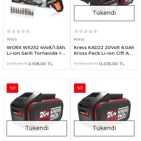
Tükendi
Sepete Ekle
Stokta Yok
Worx
Kress
WORX WX252 4Volt/1.5Ah.
Kress KAD22 20Volt 6.0Ah
Li-ion Şarjlı Tornavida +
Kross Pack Li-ion Çift Akü
10 adet Bits Uç
ve Akü Şarj Cihazı
2.376,00 TL
2.108,00 TL
14.700,00 TL
13.035,00 TL
%11
%11
Tükendi
Tükendi