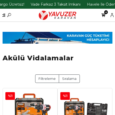
etsiz!
Vade Farksız 3 Taksit İmkanı
Havele İle Ödemelerde 
0
Akülü Vidalamalar
Filtreleme
Sıralama
%11
%11