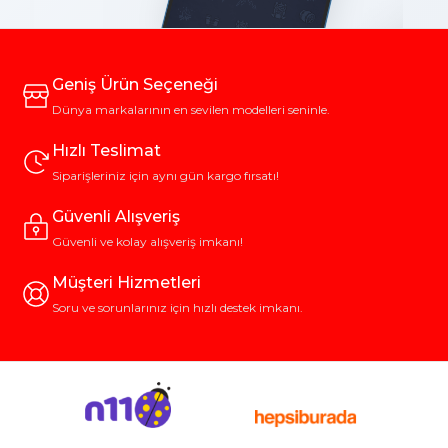
Geniş Ürün Seçeneği
Dünya markalarının en sevilen modelleri seninle.
Hızlı Teslimat
Siparişleriniz için aynı gün kargo fırsatı!
Güvenli Alışveriş
Güvenli ve kolay alışveriş imkanı!
Müşteri Hizmetleri
Soru ve sorunlarınız için hızlı destek imkanı.