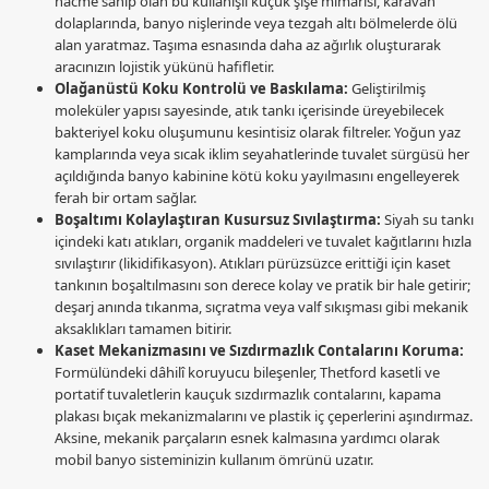
hacme sahip olan bu kullanışlı küçük şişe mimarisi, karavan
dolaplarında, banyo nişlerinde veya tezgah altı bölmelerde ölü
alan yaratmaz. Taşıma esnasında daha az ağırlık oluşturarak
aracınızın lojistik yükünü hafifletir.
Olağanüstü Koku Kontrolü ve Baskılama:
Geliştirilmiş
moleküler yapısı sayesinde, atık tankı içerisinde üreyebilecek
bakteriyel koku oluşumunu kesintisiz olarak filtreler. Yoğun yaz
kamplarında veya sıcak iklim seyahatlerinde tuvalet sürgüsü her
açıldığında banyo kabinine kötü koku yayılmasını engelleyerek
ferah bir ortam sağlar.
Boşaltımı Kolaylaştıran Kusursuz Sıvılaştırma:
Siyah su tankı
içindeki katı atıkları, organik maddeleri ve tuvalet kağıtlarını hızla
sıvılaştırır (likidifikasyon). Atıkları pürüzsüzce erittiği için kaset
tankının boşaltılmasını son derece kolay ve pratik bir hale getirir;
deşarj anında tıkanma, sıçratma veya valf sıkışması gibi mekanik
aksaklıkları tamamen bitirir.
Kaset Mekanizmasını ve Sızdırmazlık Contalarını Koruma:
Formülündeki dâhilî koruyucu bileşenler, Thetford kasetli ve
portatif tuvaletlerin kauçuk sızdırmazlık contalarını, kapama
plakası bıçak mekanizmalarını ve plastik iç çeperlerini aşındırmaz.
Aksine, mekanik parçaların esnek kalmasına yardımcı olarak
mobil banyo sisteminizin kullanım ömrünü uzatır.