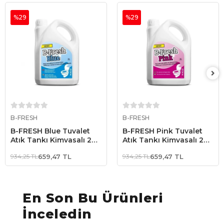
%29
%29
Sepete Ekle
Sepete Ekle
B-FRESH
B-FRESH
B-FRESH Blue Tuvalet
B-FRESH Pink Tuvalet
Atık Tankı Kimyasalı 2
Atık Tankı Kimyasalı 2
Litre
Litre
934,25 TL
659,47 TL
934,25 TL
659,47 TL
En Son Bu Ürünleri
İnceledin