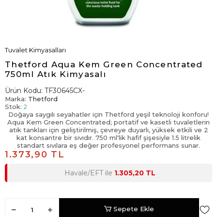
Tuvalet Kimyasalları
Thetford Aqua Kem Green Concentrated
750ml Atık Kimyasalı
Ürün Kodu:
TF30645CX-
Marka:
Thetford
Stok:
2
Doğaya saygılı seyahatler için Thetford yeşil teknoloji konforu!
Aqua Kem Green Concentrated; portatif ve kasetli tuvaletlerin
atık tankları için geliştirilmiş, çevreye duyarlı, yüksek etkili ve 2
kat konsantre bir sıvıdır. 750 ml'lik hafif şişesiyle 1.5 litrelik
standart sıvılara eş değer profesyonel performans sunar.
1.373,90 TL
Havale/EFT ile
1.305,20 TL
Sepete Ekle