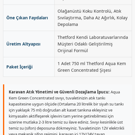
Olağanüstü Koku Kontrolü, Atık
Öne Çıkan Faydaları
Sıvılaştırma, Daha Az Ağırlık, Kolay
Depolama
Thetford Kendi Laboratuvarlarında
Üretim Altyapısı
Müşteri Odaklı Geliştirilmiş
Orijinal Formül
1 Adet 750 ml Thetford Aqua Kem
Paket İçeriği
Green Concentrated Şişesi
Karavan Atık Yönetimi ve Güvenli Dozajlama İpucu:
Aqua
Kem Green Concentrated sıvıyı, tuvaletinizin atık tankı
kapasitesine uygun ölçüde (Ortalama 20 litrelik bir siyah su tankı
için yaklaşık 75 ml) doğrudan alt kaset tankına ekleyiniz ve
kimyasalın aktifleşerek işlevini tam yerine getirebilmesi için
üzerine mutlaka 2-3 litre temiz su ilave ediniz. Sıvıyı kesinlikle üst
temiz su (sifon) deposuna dökmeyiniz. Tuvaletinizin 12V elektrikli
veya mekanik sifon rejimini, karavan içi 12V/24V tavan