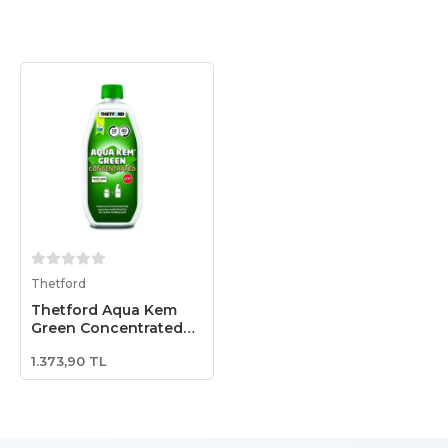
Sepete Ekle
Thetford
Thetford Aqua Kem
Green Concentrated
750ml Atık Kimyasalı
1.373,90 TL