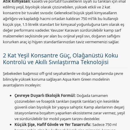
Atık Kimyasalı
; kasetli ve portatif tuvaletlerin siyah su tankları için imal
edilmiş yeşil, biyolojik olarak çözünebilen, yüksek etkili ve 2 kat
konsantre bir tuvalet sıvısıdır. Geleneksel büyük şişeli kimyasalların
ağırlığını ve kapladığı hacmi ortadan kaldıran 750 ml'lik bu kullanışlı
küçük şişe, 1.5 litrelik standart bir kimyasal yoğunluğuna tam olarak eş
değer performans vadeder. Yavuzer Karavan sürdürülebilir kamp sarf
malzemeleri seçkisinde yer alan bu orijinal yeşil sıvı, doğanın saflığını
korurken araç içi hijyen standartlarınızdan taviz vermemenizi sağlar.
2 Kat Yeşil Konsantre Güç, Olağanüstü Koku
Kontrolü ve Akıllı Sıvılaştırma Teknolojisi
Şebekeden bağımsız off-grid seyahatlerde ve doğa kamplarında çevre
bilinciyle yüksek koruma sağlayan Aqua Kem Green modelinin
avantajlarını inceleyin:
Çevreye Duyarlı Ekolojik Formül:
Doğada tamamen
çözünebilen ve foseptik tankları (septik tanklar) için kesinlikle
güvenli olan biyolojik bir yapıya sahiptir. Kamp alanlarının deşarj
istasyonlarına boşaltım yaparken ekosisteme zarar vermez, yeşil
ve sürdürülebilir bir mobil yaşam tarzını destekler.
Küçük Şişe, Hafif Gövde ve Yer Tasarrufu:
Sadece 750 ml