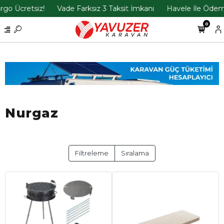
etsiz!
Vade Farksız 3 Taksit İmkanı
Havele İle Ödemelerde 
0
Nurgaz
Filtreleme
Sıralama