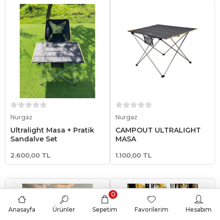
Sepete Ekle
Sepete Ekle
Nurgaz
Nurgaz
Ultralight Masa + Pratik
CAMPOUT ULTRALIGHT
Sandalye Set
MASA
2.600,00 TL
1.100,00 TL
0
Anasayfa
Ürünler
Sepetim
Favorilerim
Hesabım