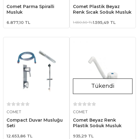
Comet Parma Spiralli
Comet Plastik Beyaz
Musluk
Renk Sıcak Soğuk Musluk
6.877,10 TL
1.650,50 TL
1.595,49 TL
Tükendi
Sepete Ekle
Stokta Yok
COMET
COMET
Compact Duvar Musluğu
Comet Beyaz Renk
Seti
Plastik Soğuk Musluk
12.653,86 TL
935,29 TL