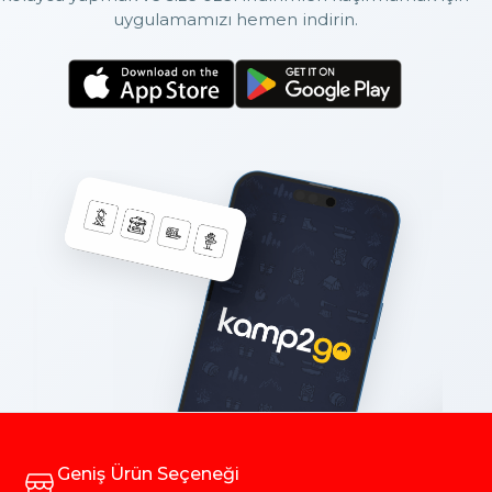
kompakt yapıları ve düşük su tüketimiyle mobil yaşamın
uygulamamızı hemen indirin.
vazgeçilmez parçalarından biridir.
Ev tipi musluklardan farklı olarak mobil araçlarda kullanılan
musluklar; titreşime, neme, tuzlu suya ve dar alan kullanımına
dayanıklı olarak tasarlanır. Ayrıca her açma kapamada suyu
dengeli veren kartuş sistemleri sayesinde hem su hem enerji
tasarrufu sağlar. Bu özellikler doğada geçirilen uzun zamanlarda
veya limandan uzak seyirlerde büyük avantaj sunar.
Mobil Ortamlara Uyumlu Musluk Çeşitleri
Karavan, tekne ve yatlarda alan son derece kısıtlıdır. Bu nedenle
muslukların boyutu, montaj şekli ve kullanım ergonomisi hayati
önem taşır. Katlanabilir, çekilebilir başlıklı veya gövdesi kısaltılmış
musluklar bu alanlar için özel olarak geliştirilmiştir.
Dar mutfak tezgâhlarında ve küçük banyolarda kullanılan
musluklar, alanı daraltmadan maksimum işlev sunmalıdır. Bu
noktada kompakt musluk modelleri küçük alanlarda rahat
kullanım sağlayarak hem estetik hem fonksiyonel bir çözüm
oluşturur. Ayrıca bu musluklar genellikle hafif malzemeden üretilir
ve montaj sırasında yapıya ekstra yük bindirmez.
Ergonomi de tasarım kadar önemlidir. Tek elle rahatça açılıp
kapanabilen kollar, uzun süreli kullanımda konfor sağlar. Özellikle
Geniş Ürün Seçeneği
hareket halindeyken kolay kontrol edilebilen musluklar güvenlik