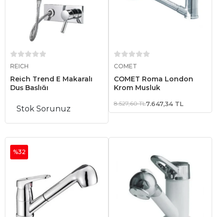
Sepete Ekle
Sepete Ekle
REICH
COMET
Reich Trend E Makaralı
COMET Roma London
Duş Başlığı
Krom Musluk
8.527,60 TL
7.647,34 TL
Stok Sorunuz
%32