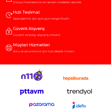
açısından da avantaj sunar.
Dünya markalarının en sevilen modelleri seninle.
Kaliteli ve Dayanıklı Musluk Çeşitleri
Hızlı Teslimat
Mobil yaşam alanları sürekli dış etkenlere maruz kalır. Güneş ışığı,
nem, sıcaklık farkları ve tuzlu hava gibi faktörler muslukların
Siparişleriniz için aynı gün kargo fırsatı!
malzeme yapısını doğrudan etkiler. Bu yüzden kullanılan
malzemenin korozyona karşı dirençli olması gerekir.
Güvenli Alışveriş
Paslanmaz çelik, krom kaplama pirinç ve deniz kullanımına uygun
Güvenli ve kolay alışveriş imkanı!
özel alaşımlar en çok tercih edilen seçenekler arasındadır. Bu tür
malzemeler paslanmaya karşı dirençlidir ve uzun süre formunu
Müşteri Hizmetleri
korur.
Soru ve sorunlarınız için hızlı destek imkanı.
Özellikle teknelerde kullanılan deniz araçları için musluk çeşitleri
tuzlu suyun aşındırıcı etkisine karşı özel kaplama ve conta
sistemleriyle üretilir. Bu sayede uzun süreli kullanımlarda bile
performans kaybı yaşanmaz.
Kullanım Alanına Göre Doğru Musluk
Seçimi
Musluk seçerken kullanım alanı mutlaka dikkate alınmalıdır.
Mutfak muslukları ile banyo musluklarının işlevi farklıdır. Mutfakta
daha yüksek ve hareketli ağız yapısı tercih edilirken banyoda
daha sade ve sabit modeller yeterli olabilir.
Teknelerde ise eğimli yüzeyler ve dalga hareketleri nedeniyle
sıçramayı önleyen ve akışı kontrollü veren musluklar öne çıkar. Bu