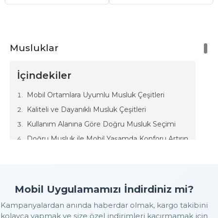
Musluklar
İçindekiler
Mobil Ortamlara Uyumlu Musluk Çeşitleri
Kaliteli ve Dayanıklı Musluk Çeşitleri
Kullanım Alanına Göre Doğru Musluk Seçimi
Doğru Musluk ile Mobil Yaşamda Konforu Artırın
Farklı yaşam alanlarında konfor küçük ama kritik detaylarla
şekillenir. Suya erişim bu detayların başında gelir. Karavan, tekne
ve yat gibi hareketli yaşam alanlarında kullanılan musluklar;
Mobil Uygulamamızı İndirdiniz mi?
yalnızca su akıtan bir donanım değil aynı zamanda kullanım
kolaylığı, hijyen ve alan verimliliği sağlayan önemli bir ekipmandır.
Kampanyalardan anında haberdar olmak, kargo takibini
Özellikle karavan muslukları sınırlı alanlara uyum sağlayan
kolayca yapmak ve size özel indirimleri kaçırmamak için