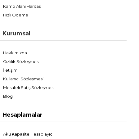
Kamp Alanı Haritası
İhtiyacınıza uygun muslukları tercih ederek karavan, tekne veya
yat yaşamınızı daha pratik, hijyenik ve keyifli hale getirebilirsiniz.
Hızlı Ödeme
Mobil yaşam alanınızı daha fonksiyonel kılmak için seçenekleri
değerlendirin ve size en uygun çözümü seçebilirsiniz!
Kurumsal
Hakkımızda
Gizlilik Sözleşmesi
İletişim
Kullanıcı Sözleşmesi
Mesafeli Satış Sözleşmesi
Blog
Hesaplamalar
Akü Kapasite Hesaplayıcı