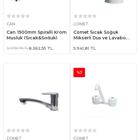
Sepete Ekle
Sepete Ekle
CAN
COMET
Can 1500mm Spiralli Krom
Comet Sıcak Soğuk
Musluk (Sıcak&Soğuk)
Mikserli Duş ve Lavabo
Musluk
12.378,78 TL
8.362,55 TL
5.941,81 TL
%3
Sepete Ekle
Sepete Ekle
COMET
COMET