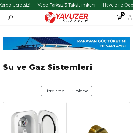
cretsiz!
Vade Farksız 3 Taksit İmkanı
Havele İle Ödemelerd
0
Su ve Gaz Sistemleri
Filtreleme
Sıralama