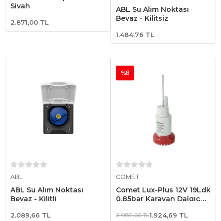
Siyah
ABL Su Alım Noktası
Beyaz - Kilitsiz
2.871,00 TL
1.484,76 TL
%8
Sepete Ekle
Sepete Ekle
ABL
COMET
ABL Su Alım Noktası
Comet Lux-Plus 12V 19Ldk
Beyaz - Kilitli
0,85bar Karavan Dalgıç
Pompası
2.089,66 TL
2.089,66 TL
1.924,69 TL