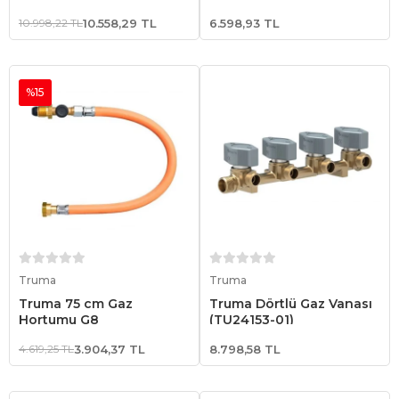
10.998,22 TL
10.558,29 TL
6.598,93 TL
%15
Sepete Ekle
Sepete Ekle
Truma
Truma
Truma 75 cm Gaz
Truma Dörtlü Gaz Vanası
Hortumu G8
(TU24153-01)
4.619,25 TL
3.904,37 TL
8.798,58 TL