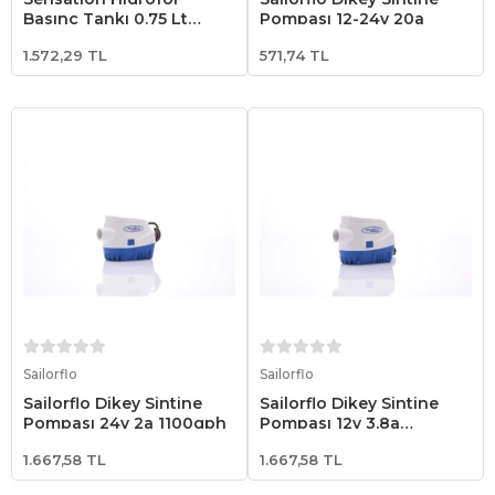
Basınç Tankı 0.75 Lt
Pompası 12-24v 20a
(Genleşme Tankı)
1.572,29 TL
571,74 TL
Sepete Ekle
Sepete Ekle
Sailorflo
Sailorflo
Sailorflo Dikey Sintine
Sailorflo Dikey Sintine
Pompası 24v 2a 1100gph
Pompası 12v 3.8a
1100gph
1.667,58 TL
1.667,58 TL