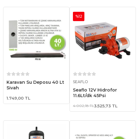
%12
Sepete Ekle
Sepete Ekle
Karavan Su Deposu 40 Lt
SEAFLO
Siyah
Seaflo 12V Hidrofor
11.6Lt/dk 45Psi
1.749,00 TL
4.002,18 TL
3.525,73 TL