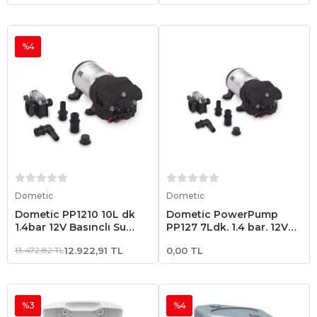
%4
Sepete Ekle
Sepete Ekle
Dometic
Dometic
Dometic PP1210 10L dk
Dometic PowerPump
1.4bar 12V Basınçlı Su
PP127 7Ldk. 1.4 bar. 12V
Pompası Hidrofor
Basınçlı Su Pompası
13.472,82 TL
12.922,91 TL
0,00 TL
Hidrofor
%3
%4