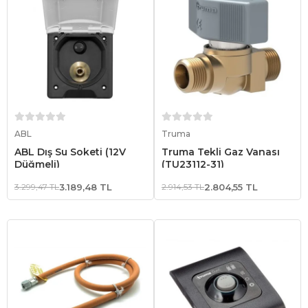
Sepete Ekle
Sepete Ekle
ABL
Truma
ABL Dış Su Soketi (12V
Truma Tekli Gaz Vanası
Düğmeli)
(TU23112-31)
3.299,47 TL
3.189,48 TL
2.914,53 TL
2.804,55 TL