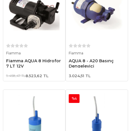
Sepete Ekle
Sepete Ekle
Fiamma
Fiamma
Fiamma AQUA 8 Hidrofor
AQUA 8 - A20 Basınç
7 LT 12V
Dengeleyici
9.458,47 TL
8.523,62 TL
3.024,51 TL
%4