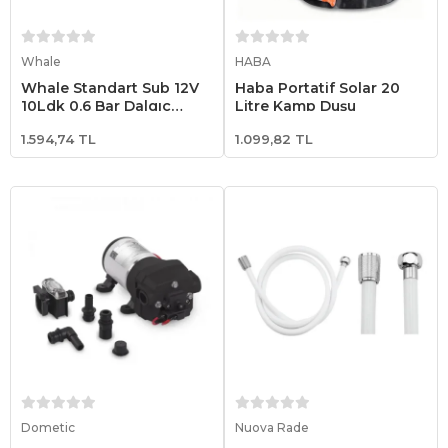
Sepete Ekle
Sepete Ekle
Whale
HABA
Whale Standart Sub 12V
Haba Portatif Solar 20
10Ldk 0.6 Bar Dalgıç
Litre Kamp Duşu
Pompası
1.594,74 TL
1.099,82 TL
Sepete Ekle
Sepete Ekle
Dometic
Nuova Rade