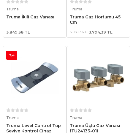
Sepete Ekle
Sepete Ekle
Truma
Truma
Truma İkili Gaz Vanası
Truma Gaz Hortumu 45
Cm
3.849,38 TL
3.959,36 TL
3.794,39 TL
%4
Sepete Ekle
Sepete Ekle
Truma
Truma
Truma Level Control Tüp
Truma Üçlü Gaz Vanası
Seviye Kontrol Cihazı
(TU24133-01)