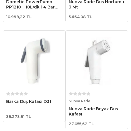
Dometic PowerPump
Nuova Rade Duş Hortumu
PP1210 – 10L/dk 1.4 Bar
3 Mt
12V Basınçlı Su Pompası
10.998,22 TL
5.664,08 TL
Hidrofor (9600000456)
Sepete Ekle
Sepete Ekle
Barka Duş Kafası D31
Nuova Rade
Nuova Rade Beyaz Duş
Kafası
38.273,81 TL
27.055,62 TL