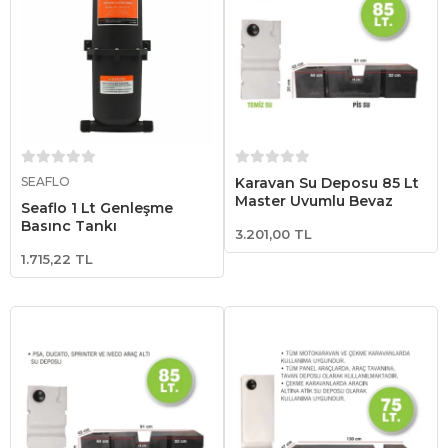
Sepete Ekle
Sepete Ekle
SEAFLO
Karavan Su Deposu 85 Lt
Master Uyumlu Beyaz
Seaflo 1 Lt Genleşme
Basınç Tankı
3.201,00 TL
1.715,22 TL