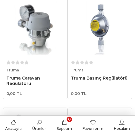
Sepete Ekle
Sepete Ekle
Truma
Truma
Truma Caravan
Truma Basınç Regülatörü
Regülatörü
0,00 TL
0,00 TL
0
Anasayfa
Ürünler
Sepetim
Favorilerim
Hesabım