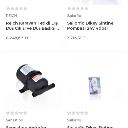
Sepete Ekle
Sepete Ekle
REICH
Sailorflo
Reich Karavan Tetikli Dış
Sailorflo Dikey Sintine
Duş Çıkışı ve Duş Başlığı
Pompası 24v 40psi
Siyah
8.248,67 TL
3.716,31 TL
Sepete Ekle
Sepete Ekle
Sensation
Sailorflo
Sensatıon Hidrofor
Sailorflo Dikey Sintine