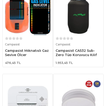
Sepete Ekle
Sepete Ekle
Campasist
Campasist
Campasist Mıknatıslı Gaz
Campasist CA532 Sub-
Seviye Ölçer
Zero Tüp Koruyucu Kılıf
476,45 TL
1.953,45 TL