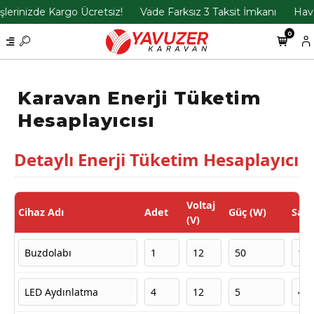
lerinizde Kargo Ücretsiz!
Vade Farksız 3 Taksit İmkanı
Havel
0
Karavan Enerji Tüketim
Hesaplayıcısı
Detaylı Enerji Tüketim Hesaplayıcı
Voltaj
Cihaz Adı
Adet
Güç (W)
Saa
(V)