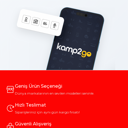
Geniş Ürün Seçeneği
Dünya markalarının en sevilen modelleri seninle.
Hızlı Teslimat
Siparişleriniz için aynı gün kargo fırsatı!
Güvenli Alışveriş