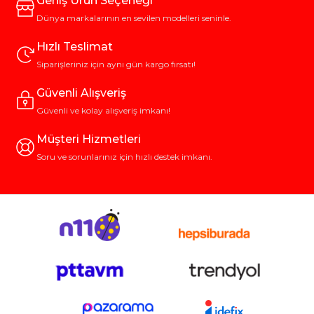
Geniş Ürün Seçeneği
Dünya markalarının en sevilen modelleri seninle.
Hızlı Teslimat
Siparişleriniz için aynı gün kargo fırsatı!
Güvenli Alışveriş
Güvenli ve kolay alışveriş imkanı!
Müşteri Hizmetleri
Soru ve sorunlarınız için hızlı destek imkanı.