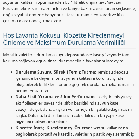
suyunun kalitesini optimize eden bu 1 litrelik orijinal sıvı; Yavuzer
Karavan teknik sarf malzemeleri ve banyo bakım aksesuarları seçkisinde,
doğa seyahatlerinizde banyonuzu taze tutmanın en kararlı ve lüks
çözümü olarak öne çıkmaktadır.
Hoş Lavanta Kokusu, Klozette Kireçlenmeyi
Önleme ve Maksimum Durulama Verimliliği
Mobil tuvaletlerin durulama suyu deposunda ve kase yüzeyinde tam
koruma sağlayan Aqua Rinse Plus modelinin faydalarını inceleyin:
Durulama Suyunu Sürekli Temiz Tutma:
Temiz su deposu
içerisinde bekleyen sifon suyunun kalitesini korur, su içinde
oluşabilecek kirliliklerin önüne geçerek durulama mekanizmasını
her an temiz tutar.
Daha Etkili Yıkama ve Sifon Performansı:
Geliştirilmiş yüzey
aktif bileşenleri sayesinde, sifon basıldığında suyun kase
yüzeyinde çok daha akışkan ve homojen bir şekilde dağılmasını
sağlar. Daha fazla durulama için çok etkili olan bu yapı, kase
hijyenini maksimuma çıkarır.
Klozette İnatçı Kireçlenmeyi Önleme:
Sert su kullanımına
bağlı olarak portatif ve kasetli tuvaletlerin plastik veya seramik iç