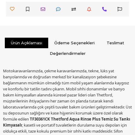
Ürün Açıklaması
Ödeme Seçenekleri
Teslimat
Değerlendirmeler
Motokaravanlarınızda, çekme karavanlarınızda, tekne, lüks yat
banyolarında ve doğrudan merkezî bir kanalizasyon şebekesine
bağlanmanın mümkün olmadığı tüm mobil yaşam alanlarında kaygısız
ve konforlu bir tatilin tadını çıkarın. Mobil sıhhi donanımlar ve banyo
bakım kimyasalları alanında küresel pazar lideri olan Thetford,
müşterilerinin ihtiyaçlarını her zaman ön planda tutarak kendi
laboratuvarlarında çok çeşitli tuvalet bakım ürünleri geliştirmektedir. Üst
su deposunun sağlığını ve kase hijyenini korumak üzere özel olarak
formüle edilen
TF30361CK Thetford Aqua Rinse Plus Temiz Su Tankı
Kimyasalı
; kasetli ve portatif tuvaletlerin durulama suyu depoları için
oldukça etkili, taze kokulu premium bir sıhhi katkı maddesidir. Sifon