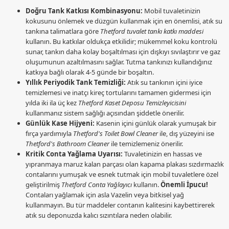
Doğru Tank Katkısı Kombinasyonu:
Mobil tuvaletinizin
kokusunu önlemek ve düzgün kullanmak için en önemlisi, atık su
tankına talimatlara göre
Thetford tuvalet tankı katkı maddesi
kullanın. Bu katkılar oldukça etkilidir; mükemmel koku kontrolü
sunar, tankın daha kolay boşaltılması için dışkıyı sıvılaştırır ve gaz
oluşumunun azaltılmasını sağlar. Tutma tankınızı kullandığınız
katkıya bağlı olarak 4-5 günde bir boşaltın.
Yıllık Periyodik Tank Temizliği:
Atık su tankının içini iyice
temizlemesi ve inatçı kireç tortularını tamamen gidermesi için
yılda iki ila üç kez
Thetford Kaset Deposu Temizleyicisini
kullanmanız sistem sağlığı açısından şiddetle önerilir.
Günlük Kase Hijyeni:
Kasenin içini günlük olarak yumuşak bir
fırça yardımıyla
Thetford's Toilet Bowl Cleaner
ile, dış yüzeyini ise
Thetford's Bathroom Cleaner
ile temizlemeniz önerilir.
Kritik Conta Yağlama Uyarısı:
Tuvaletinizin en hassas ve
yıpranmaya maruz kalan parçası olan kapama plakası sızdırmazlık
contalarını yumuşak ve esnek tutmak için mobil tuvaletlere özel
geliştirilmiş
Thetford Conta Yağlayıcı
kullanın.
Önemli İpucu!
Contaları yağlamak için asla Vazelin veya bitkisel yağ
kullanmayın. Bu tür maddeler contanın kalitesini kaybettirerek
atık su deponuzda kalıcı sızıntılara neden olabilir.