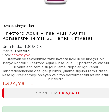
Tuvalet Kimyasalları
Thetford Aqua Rinse Plus 750 ml
Konsantre Temiz Su Tankı Kimyasalı
Ürün Kodu:
TF30651CX
Marka:
Thetford
Stok:
Stokta yok
Karavan ve teknenizde taze lavanta kokulu ve kireçsiz bir
banyo konforu! Thetford Aqua Rinse Plus 1 L; portatif ve kasetli
tuvaletlerin temiz su (durulama) depoları için kendi
laboratuvarlarında özel geliştirilmiş, yıkama suyunu temiz tutan,
kase içi kireçlenmeyi önleyen ve sifon performansını artıran etkili
bir sıvıdır.
1.374,78 TL
Havale/EFT ile
1.306,04 TL