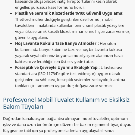
kasesinde oluşabilecek inatçı kireç tortularını kesin olarak
engeller, pürüzsüz kase formunu korur.
Plastik ve Seramik Klozetlerde %100 Güvenli Uygulama:
Thetford mühendisliğiyle geliştirilen özel formül, mobil
tuvaletlerin imalatında kullanılan birinci sınıf plastik yüzeylere
veya lüks seramik kasetli klozet mimarilerine hiçbir zarar vermez;
güvenle uygulanır.
Hoş Lavanta Kokulu Taze Banyo Atmosferi:
Her sifon
kullanımında banyo kabinine taze ve hoş bir lavanta kokusu
yayarak seyahatleriniz boyunca mobil yaşam alanınızın hava
kalitesini ve ferahlığını en üst seviyede tutar.
Fosseptik ve Çevreyle Uyumlu Ekolojik Yapı:
Uluslararası
standartlara (ISO 11734'e göre test edilmiştir) uygun olarak
geliştirilen bu sıhhi sıvı, fosseptik sistemleri ve biyolojik arıtma
tankları için tamamen uygundur; doğaya zarar vermez.
Profesyonel Mobil Tuvalet Kullanım ve Eksiksiz
Bakım Tüyoları
Doğrudan kanalizasyon bağlantısı olmayan mobil tuvaletler, optimum
işlev ve daha uzun bir ömür için düzenli bir bakım rejimine ihtiyaç duyar.
Kaygısız bir tatil için şu profesyonel adımları uygulayabilirsiniz: