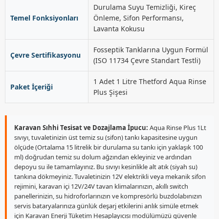
Durulama Suyu Temizliği, Kireç
Temel Fonksiyonları
Önleme, Sifon Performansı,
Lavanta Kokusu
Fosseptik Tanklarına Uygun Formül
Çevre Sertifikasyonu
(ISO 11734 Çevre Standart Testli)
1 Adet 1 Litre Thetford Aqua Rinse
Paket İçeriği
Plus Şişesi
Karavan Sıhhi Tesisat ve Dozajlama İpucu:
Aqua Rinse Plus 1Lt
sıvıyı, tuvaletinizin üst temiz su (sifon) tankı kapasitesine uygun
ölçüde (Ortalama 15 litrelik bir durulama su tankı için yaklaşık 100
ml) doğrudan temiz su dolum ağzından ekleyiniz ve ardından
depoyu su ile tamamlayınız. Bu sıvıyı kesinlikle alt atık (siyah su)
tankına dökmeyiniz. Tuvaletinizin 12V elektrikli veya mekanik sifon
rejimini, karavan içi 12V/24V tavan klimalarınızın, akıllı switch
panellerinizin, su hidroforlarınızın ve kompresörlü buzdolabınızın
servis bataryalarınıza günlük deşarj etkilerini anlık simüle etmek
için Karavan Enerji Tüketim Hesaplayıcısı modülümüzü güvenle