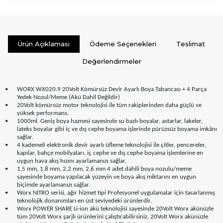
Ürün Açıklaması
Ödeme Seçenekleri
Teslimat
Değerlendirmeler
•
WORX WX020.9 20Volt Kömürsüz Devir Ayarlı Boya Tabancası + 4 Parça
Yedek Nozul/Meme (Akü Dahil Değildir)
•
20Volt kömürsüz motor teknolojisi ile tüm rakiplerinden daha güçlü ve
yüksek performans.
•
1000ml. Geniş boya haznesi sayesinde su bazlı boyalar, astarlar, lakeler,
lateks boyalar gibi iç ve dış cephe boyama işlerinde pürüzsüz boyama imkânı
sağlar.
•
4 kademeli elektronik devir ayarlı üfleme teknolojisi ile çitler, pencereler,
kapılar, bahçe mobilyaları, iç cephe ve dış cephe boyama işlemlerine en
uygun hava akış hızını ayarlamanızı sağlar,
•
1,5 mm, 1,8 mm, 2,2 mm, 2,6 mm 4 adet dahili boya nozulu/meme
sayesinde boyama yapılacak yüzeyin ve boya akış miktarını en uygun
biçimde ayarlamanızı sağlar.
•
Worx NITRO serisi, ağır hizmet tipi Profesyonel uygulamalar için tasarlanmış
teknolojik donanımları en üst seviyedeki ürünlerdir.
•
Worx POWER SHARE Li-ion akü teknolojisi sayesinde 20Volt Worx akünüzle
tüm 20Volt Worx şarjlı ürünlerini çalıştırabilirsiniz. 20Volt Worx akünüzle