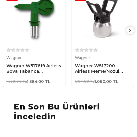
Sepete Ekle
Sepete Ekle
Wagner
Wagner
Wagner W517619 Airless
Wagner W517200
Boya Tabanca
Airless Meme/Nozul
Memesi/Nozulu
yuvası
1.560,00 TL
1.384,00 TL
1.194,00 TL
1.060,00 TL
En Son Bu Ürünleri
İnceledin