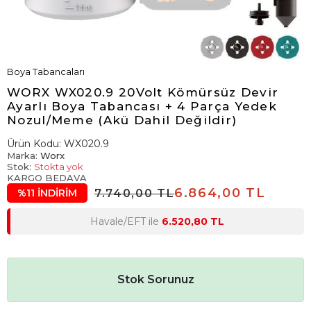
Boya Tabancaları
WORX WX020.9 20Volt Kömürsüz Devir
Ayarlı Boya Tabancası + 4 Parça Yedek
Nozul/Meme (Akü Dahil Değildir)
Ürün Kodu:
WX020.9
Marka:
Worx
Stok:
Stokta yok
KARGO BEDAVA
6.864,00 TL
7.740,00 TL
%11 İNDİRİM
Havale/EFT ile
6.520,80 TL
Stok Sorunuz