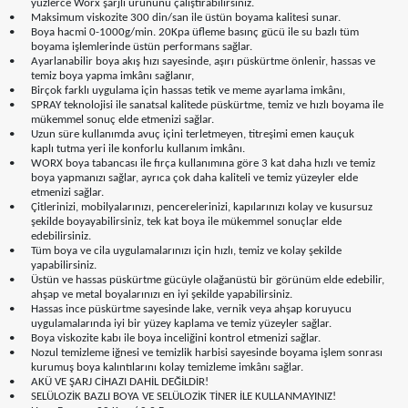
yüzlerce Worx şarjlı ürününü çalıştırabilirsiniz.
•
Maksimum viskozite 300 din/san ile üstün boyama kalitesi sunar.
•
Boya hacmi 0-1000g/min. 20Kpa üfleme basınç gücü ile su bazlı tüm
boyama işlemlerinde üstün performans sağlar.
•
Ayarlanabilir boya akış hızı sayesinde, aşırı püskürtme önlenir, hassas ve
temiz boya yapma imkânı sağlanır,
•
Birçok farklı uygulama için hassas tetik ve meme ayarlama imkânı,
•
SPRAY teknolojisi ile sanatsal kalitede püskürtme, temiz ve hızlı boyama ile
mükemmel sonuç elde etmenizi sağlar.
•
Uzun süre kullanımda avuç içini terletmeyen, titreşimi emen kauçuk
kaplı tutma yeri ile konforlu kullanım imkânı.
•
WORX boya tabancası ile fırça kullanımına göre 3 kat daha hızlı ve temiz
boya yapmanızı sağlar, ayrıca çok daha kaliteli ve temiz yüzeyler elde
etmenizi sağlar.
•
Çitlerinizi, mobilyalarınızı, pencerelerinizi, kapılarınızı kolay ve kusursuz
şekilde boyayabilirsiniz, tek kat boya ile mükemmel sonuçlar elde
edebilirsiniz.
•
Tüm boya ve cila uygulamalarınızı için hızlı, temiz ve kolay şekilde
yapabilirsiniz.
•
Üstün ve hassas püskürtme gücüyle olağanüstü bir görünüm elde edebilir,
ahşap ve metal boyalarınızı en iyi şekilde yapabilirsiniz.
•
Hassas ince püskürtme sayesinde lake, vernik veya ahşap koruyucu
uygulamalarında iyi bir yüzey kaplama ve temiz yüzeyler sağlar.
•
Boya viskozite kabı ile boya inceliğini kontrol etmenizi sağlar.
•
Nozul temizleme iğnesi ve temizlik harbisi sayesinde boyama işlem sonrası
kurumuş boya kalıntılarını kolay temizleme imkânı sağlar.
•
AKÜ VE ŞARJ CİHAZI DAHİL DEĞİLDİR!
•
SELÜLOZİK BAZLI BOYA VE SELÜLOZİK TİNER İLE KULLANMAYINIZ!