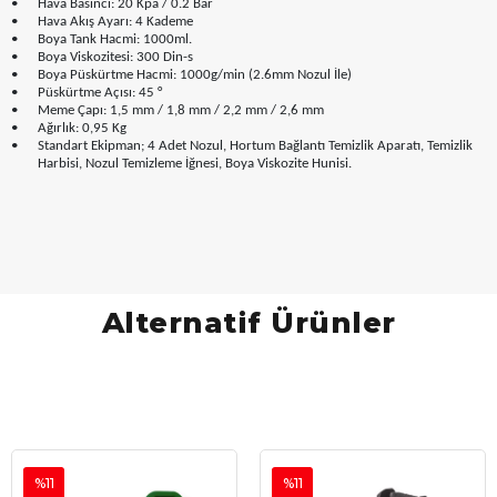
•
Hava Basıncı: 20 Kpa / 0.2 Bar
•
Hava Akış Ayarı: 4 Kademe
•
Boya Tank Hacmi: 1000ml.
•
Boya Viskozitesi: 300 Din-s
•
Boya Püskürtme Hacmi: 1000g/min (2.6mm Nozul İle)
•
Püskürtme Açısı: 45 °
•
Meme Çapı: 1,5 mm / 1,8 mm / 2,2 mm / 2,6 mm
•
Ağırlık: 0,95 Kg
•
Standart Ekipman; 4 Adet Nozul, Hortum Bağlantı Temizlik Aparatı, Temizlik
Harbisi, Nozul Temizleme İğnesi, Boya Viskozite Hunisi.
Alternatif Ürünler
%11
%11