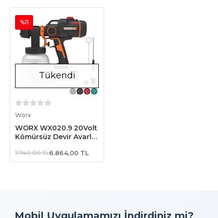
%11
Tükendi
Stokta Yok
Worx
WORX WX020.9 20Volt
Kömürsüz Devir Ayarlı
Boya Tabancası + 4
7.740,00 TL
6.864,00 TL
Parça Yedek
Nozul/Meme (Akü Dahil
Değildir)
Mobil Uygulamamızı İndirdiniz mi?