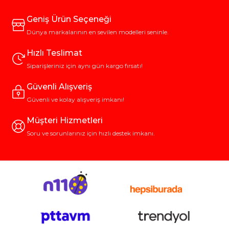
Geniş Ürün Seçeneği
Dünya markalarının en sevilen modelleri seninle.
Hızlı Teslimat
Siparişleriniz için aynı gün kargo fırsatı!
Güvenli Alışveriş
Güvenli ve kolay alışveriş imkanı!
Müşteri Hizmetleri
Soru ve sorunlarınız için hızlı destek imkanı.