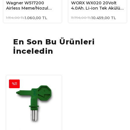
Wagner W517200
WORX WX020 20Volt
Airless Meme/Nozul
4.0Ah. Li-ion Tek Akülü
yuvası
Kömürsüz Devir Ayarlı
1.194,00 TL
1.060,00 TL
11.796,00 TL
10.459,00 TL
Boya Tabancası + 4
Parça Yedek
Nozul/Meme
En Son Bu Ürünleri
İnceledin
%11