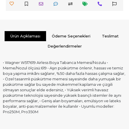
Ürün Açıklaması
Ödeme Seçenekleri
Teslimat
Değerlendirmeler
• Wagner W517619 Airless Boya Tabanca Memesi/Nozulu •
Meme/Nozul ölçüsü:619 • Aşırı püskürtme önlenir, hassas ve temiz
boya yapma imkânı sağlanır, %50 daha fazla hassas çalışma sağlar,
• Özel tasarımlı püskürtme memesi sayesinde daha yumuşak bir
püskürtme sağlar bu sayede mükemmel kaplama ve çizgili
olmayan sonuçlar elde edersiniz, • Yüksek verimli havasız
püskürtme teknolojisi sayesinde yüksek basınçlı istemler ile aynı
performansı sağlar, • Geniş alan boyamaları, emülsiyon ve lateks
boyalar, anti-pas malzemeler ile kullanılır • Uyumlu modeller:
Pro250M, Pro350M