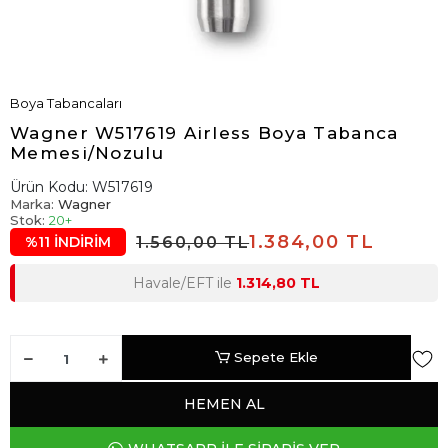
Boya Tabancaları
Wagner W517619 Airless Boya Tabanca
Memesi/Nozulu
Ürün Kodu:
W517619
Marka:
Wagner
Stok:
20+
1.384,00 TL
1.560,00 TL
%11 İNDİRİM
Havale/EFT ile
1.314,80 TL
Sepete Ekle
HEMEN AL