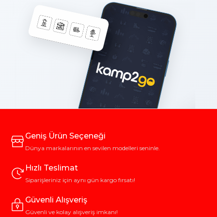
Geniş Ürün Seçeneği
Dünya markalarının en sevilen modelleri seninle.
Hızlı Teslimat
Siparişleriniz için aynı gün kargo fırsatı!
Güvenli Alışveriş
Güvenli ve kolay alışveriş imkanı!