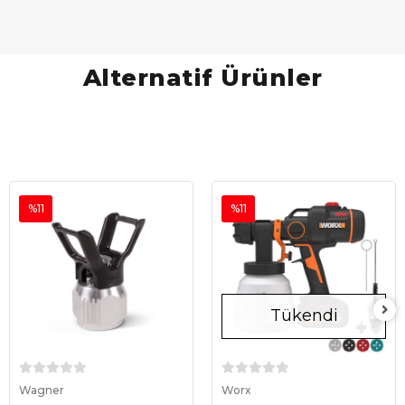
Alternatif Ürünler
%11
%11
Tükendi
Sepete Ekle
Stokta Yok
Wagner
Worx