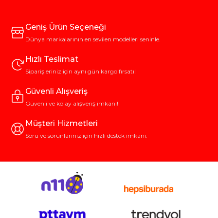
Geniş Ürün Seçeneği
Dünya markalarının en sevilen modelleri seninle.
Hızlı Teslimat
Siparişleriniz için aynı gün kargo fırsatı!
Güvenli Alışveriş
Güvenli ve kolay alışveriş imkanı!
Müşteri Hizmetleri
Soru ve sorunlarınız için hızlı destek imkanı.