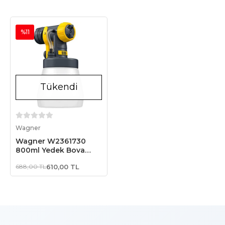
%11
Tükendi
Stokta Yok
Wagner
Wagner W2361730
800ml Yedek Boya
Tabancası
688,00 TL
610,00 TL