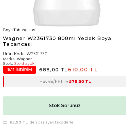
Boya Tabancaları
Wagner W2361730 800ml Yedek Boya
Tabancası
Ürün Kodu:
W2361730
Marka:
Wagner
Stok:
Stokta yok
610,00 TL
688,00 TL
%11 İNDİRİM
Havale/EFT ile
579,50 TL
Stok Sorunuz
65,90 TL
'den başlayan taksitlerle