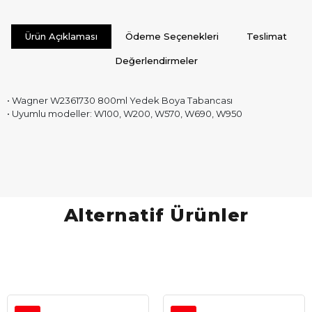
Ürün Açıklaması
Ödeme Seçenekleri
Teslimat
Değerlendirmeler
• Wagner W2361730 800ml Yedek Boya Tabancası
• Uyumlu modeller: W100, W200, W570, W690, W950
Alternatif Ürünler