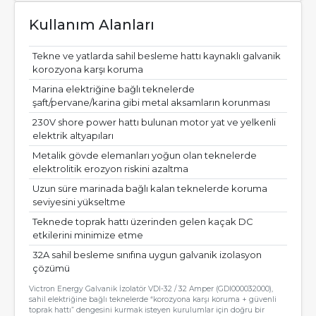
Kullanım Alanları
Tekne ve yatlarda sahil besleme hattı kaynaklı galvanik
korozyona karşı koruma
Marina elektriğine bağlı teknelerde
şaft/pervane/karina gibi metal aksamların korunması
230V shore power hattı bulunan motor yat ve yelkenli
elektrik altyapıları
Metalik gövde elemanları yoğun olan teknelerde
elektrolitik erozyon riskini azaltma
Uzun süre marinada bağlı kalan teknelerde koruma
seviyesini yükseltme
Teknede toprak hattı üzerinden gelen kaçak DC
etkilerini minimize etme
32A sahil besleme sınıfına uygun galvanik izolasyon
çözümü
Victron Energy Galvanik İzolatör VDI-32 / 32 Amper (GDI000032000),
sahil elektriğine bağlı teknelerde “korozyona karşı koruma + güvenli
toprak hattı” dengesini kurmak isteyen kurulumlar için doğru bir