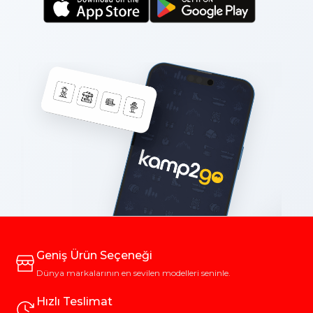
Geniş Ürün Seçeneği
Dünya markalarının en sevilen modelleri seninle.
Hızlı Teslimat