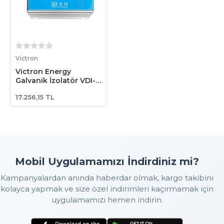
Sepete Ekle
Victron
Victron Energy
Galvanik İzolatör VDI-
32 / 32 Amper
17.256,15 TL
(GDI000032000)
Mobil Uygulamamızı İndirdiniz mi?
Kampanyalardan anında haberdar olmak, kargo takibini
kolayca yapmak ve size özel indirimleri kaçırmamak için
uygulamamızı hemen indirin.