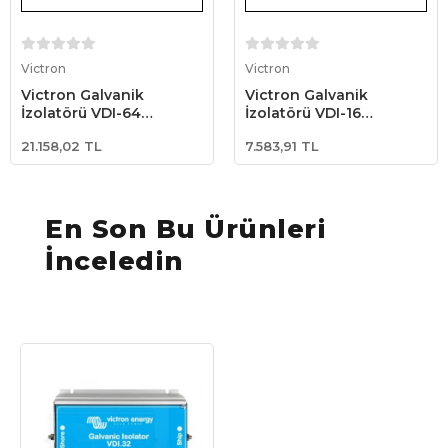
Stokta Yok
Stokta Yok
Victron
Victron
Victron Galvanik
Victron Galvanik
İzolatörü VDI-64
İzolatörü VDI-16
Galvanic Isolator
Galvanic Isolator
21.158,02 TL
7.583,91 TL
(GDI000064000)
(GDI000016000)
En Son Bu Ürünleri
İnceledin