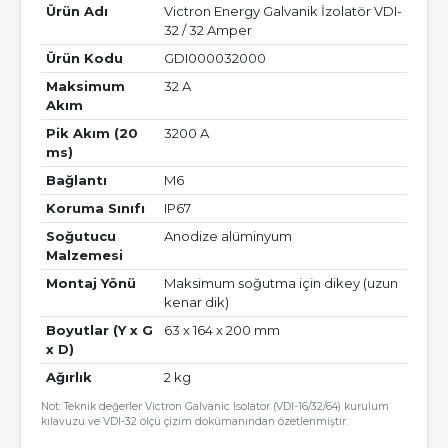
Ürün Adı
Victron Energy Galvanik İzolatör VDI-
32 / 32 Amper
Ürün Kodu
GDI000032000
Maksimum
32 A
Akım
Pik Akım (20
3200 A
ms)
Bağlantı
M6
Koruma Sınıfı
IP67
Soğutucu
Anodize alüminyum
Malzemesi
Montaj Yönü
Maksimum soğutma için dikey (uzun
kenar dik)
Boyutlar (Y x G
63 x 164 x 200 mm
x D)
Ağırlık
2 kg
Not: Teknik değerler Victron Galvanic Isolator (VDI-16/32/64) kurulum
kılavuzu ve VDI-32 ölçü çizim dokümanından özetlenmiştir.