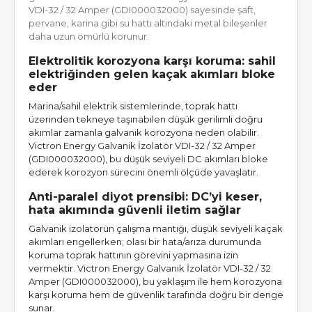
VDI-32 / 32 Amper (GDI000032000) sayesinde şaft,
pervane, karina gibi su hattı altındaki metal bileşenler
daha uzun ömürlü korunur.
Elektrolitik korozyona karşı koruma: sahil
elektriğinden gelen kaçak akımları bloke
eder
Marina/sahil elektrik sistemlerinde, toprak hattı
üzerinden tekneye taşınabilen düşük gerilimli doğru
akımlar zamanla galvanik korozyona neden olabilir.
Victron Energy Galvanik İzolatör VDI-32 / 32 Amper
(GDI000032000), bu düşük seviyeli DC akımları bloke
ederek korozyon sürecini önemli ölçüde yavaşlatır.
Anti-paralel diyot prensibi: DC’yi keser,
hata akımında güvenli iletim sağlar
Galvanik izolatörün çalışma mantığı, düşük seviyeli kaçak
akımları engellerken; olası bir hata/arıza durumunda
koruma toprak hattının görevini yapmasına izin
vermektir. Victron Energy Galvanik İzolatör VDI-32 / 32
Amper (GDI000032000), bu yaklaşım ile hem korozyona
karşı koruma hem de güvenlik tarafında doğru bir denge
sunar.