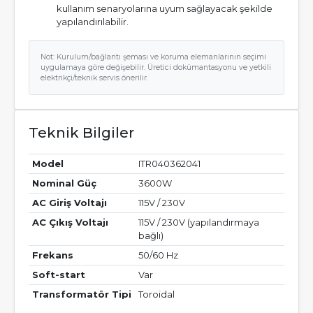
kullanım senaryolarına uyum sağlayacak şekilde
yapılandırılabilir.
Not: Kurulum/bağlantı şeması ve koruma elemanlarının seçimi
uygulamaya göre değişebilir. Üretici dokümantasyonu ve yetkili
elektrikçi/teknik servis önerilir.
Teknik Bilgiler
Model
ITR040362041
Nominal Güç
3600W
AC Giriş Voltajı
115V / 230V
AC Çıkış Voltajı
115V / 230V (yapılandırmaya
bağlı)
Frekans
50/60 Hz
Soft-start
Var
Transformatör Tipi
Toroidal