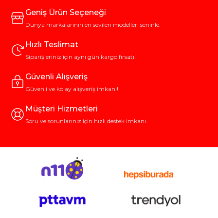
Geniş Ürün Seçeneği
Dünya markalarının en sevilen modelleri seninle.
Hızlı Teslimat
Siparişleriniz için aynı gün kargo fırsatı!
Güvenli Alışveriş
Güvenli ve kolay alışveriş imkanı!
Müşteri Hizmetleri
Soru ve sorunlarınız için hızlı destek imkanı.