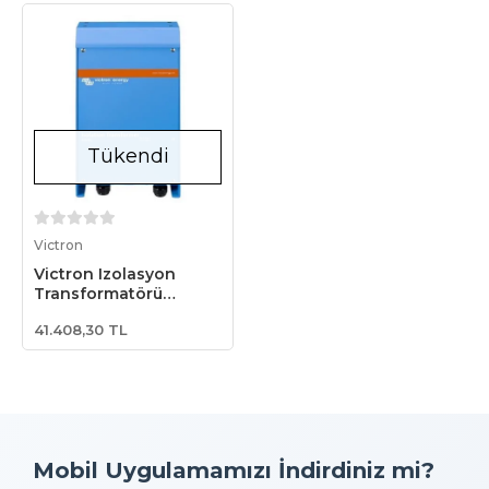
Tükendi
Stokta Yok
Victron
Victron Izolasyon
Transformatörü
3600W 115/230V
41.408,30 TL
Isolation Transformer
(ITR040362041)
Mobil Uygulamamızı İndirdiniz mi?