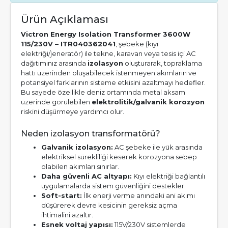
Ürün Açıklaması
Victron Energy Isolation Transformer 3600W
115/230V – ITR040362041
, şebeke (kıyı
elektriği/jeneratör) ile tekne, karavan veya tesis içi AC
dağıtımınız arasında
izolasyon
oluşturarak, topraklama
hattı üzerinden oluşabilecek istenmeyen akımların ve
potansiyel farklarının sisteme etkisini azaltmayı hedefler.
Bu sayede özellikle deniz ortamında metal aksam
üzerinde görülebilen
elektrolitik/galvanik korozyon
riskini düşürmeye yardımcı olur.
Neden izolasyon transformatörü?
Galvanik izolasyon:
AC şebeke ile yük arasında
elektriksel sürekliliği keserek korozyona sebep
olabilen akımları sınırlar.
Daha güvenli AC altyapı:
Kıyı elektriği bağlantılı
uygulamalarda sistem güvenliğini destekler.
Soft-start:
İlk enerji verme anındaki ani akımı
düşürerek devre kesicinin gereksiz açma
ihtimalini azaltır.
Esnek voltaj yapısı:
115V/230V sistemlerde