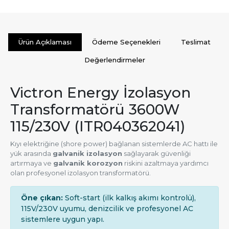
Ürün Açıklaması
Ödeme Seçenekleri
Teslimat
Değerlendirmeler
Victron Energy İzolasyon
Transformatörü 3600W
115/230V (ITR040362041)
Kıyı elektriğine (shore power) bağlanan sistemlerde AC hattı ile
yük arasında
galvanik izolasyon
sağlayarak güvenliği
artırmaya ve
galvanik korozyon
riskini azaltmaya yardımcı
olan profesyonel izolasyon transformatörü.
Öne çıkan:
Soft-start (ilk kalkış akımı kontrolü),
115V/230V uyumu, denizcilik ve profesyonel AC
sistemlere uygun yapı.