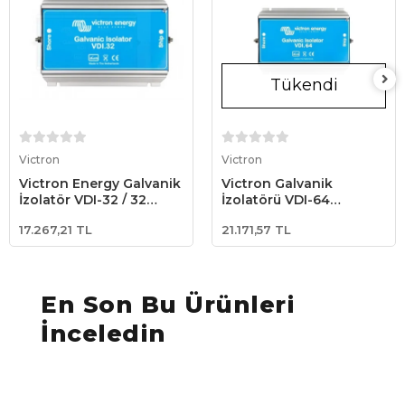
Tükendi
Sepete Ekle
Stokta Yok
Victron
Victron
Victron Energy Galvanik
Victron Galvanik
İzolatör VDI-32 / 32
İzolatörü VDI-64
Amper (GDI000032000)
Galvanic Isolator
17.267,21 TL
21.171,57 TL
(GDI000064000)
En Son Bu Ürünleri
İnceledin