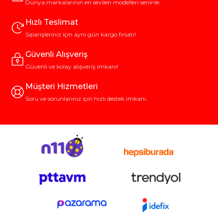
Dünya markalarının en sevilen modelleri seninle.
Hızlı Teslimat
Siparişleriniz için aynı gün kargo fırsatı!
Güvenli Alışveriş
Güvenli ve kolay alışveriş imkanı!
Müşteri Hizmetleri
Soru ve sorunlarınız için hızlı destek imkanı.