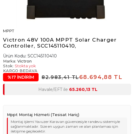
MPPT
Victron 48V 100A MPPT Solar Charger
Controller, SCC145110410,
Ürün Kodu:
SCC145110410
Marka:
Victron
Stok:
Stokta yok
KARGO BEDAVA
68.694,88 TL
82.983,41 TL
%17 İNDİRİM
Havale/EFT ile
65.260,13 TL
Mppt Montaj Hizmeti (Tesisat Hariç)
Montaj işlemi Yavuzer Karavan güvencesiyle randevu sistemiyle
sağlanmaktadır. Size en uygun zaman ve alan planlaması için
iletişime geçilecektir.