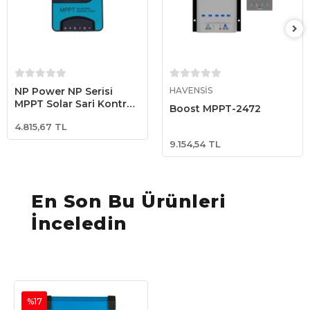
Sepete Ekle
Sepete Ekle
NP Power NP Serisi
HAVENSİS
MPPT Solar Şarj Kontrol
Boost MPPT-2472
Cihazı 30 Amper / 100V
4.815,67 TL
PV Giriş
9.154,54 TL
En Son Bu Ürünleri
İnceledin
%17