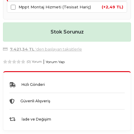
Mppt Montaj Hizmeti (Tesisat Hariç)
(+2,49 TL)
Stok Sorunuz
7.421,34 TL
'den başlayan taksitlerle
Yorum Yap
(0) Yorum
Hızlı Gönderi
Güvenli Alışveriş
İade ve Değişim