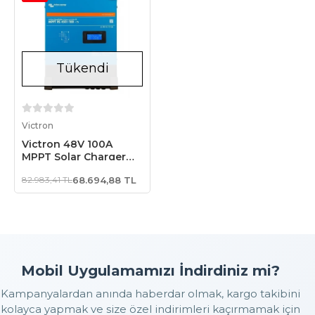
Tükendi
Stokta Yok
Victron
Victron 48V 100A
MPPT Solar Charger
Controller,
82.983,41 TL
68.694,88 TL
SCC145110410,
Mobil Uygulamamızı İndirdiniz mi?
Kampanyalardan anında haberdar olmak, kargo takibini
kolayca yapmak ve size özel indirimleri kaçırmamak için