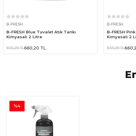
Sepete Ekle
B-FRESH
B-FRESH
B-FRESH Blue Tuvalet Atık Tankı
B-FRESH Pink 
Kimyasalı 2 Litre
Kimyasalı 2 L
935,29 TL
660,20 TL
935,29 TL
660,
En
%4