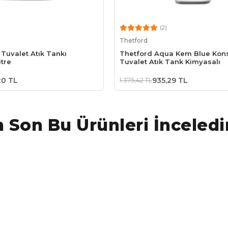
(2)
Sepete Ekle
Sepete Ekle
Thetford
Tuvalet Atık Tankı
Thetford Aqua Kem Blue Kon
itre
Tuvalet Atık Tank Kimyasalı
20 TL
1.375,42 TL
935,29 TL
 Son Bu Ürünleri İnceledi