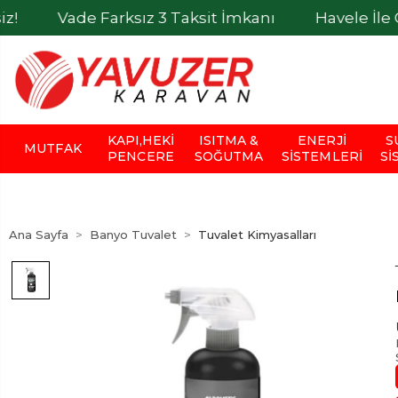
Vade Farksız 3 Taksit İmkanı
Havele İle Ödemel
KAPI,HEKI
ISITMA &
ENERJI
S
MUTFAK
PENCERE
SOĞUTMA
SISTEMLERI
SI
Ana Sayfa
Banyo Tuvalet
Tuvalet Kimyasalları