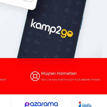
Müşteri Hizmetleri
kanı!
Soru ve sorunlarınız için hızlı destek imkanı.