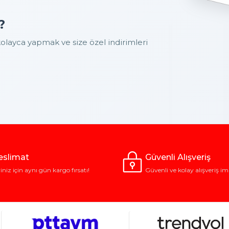
?
layca yapmak ve size özel indirimleri
Teslimat
Güvenli Alışveriş
riniz için aynı gün kargo fırsatı!
Güvenli ve kolay alışveriş im