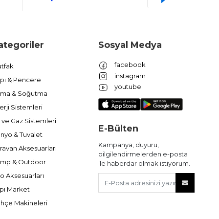
ategoriler
Sosyal Medya
facebook
tfak
instagram
pı & Pencere
youtube
ıtma & Soğutma
erji Sistemleri
 ve Gaz Sistemleri
E-Bülten
nyo & Tuvalet
Kampanya, duyuru,
ravan Aksesuarları
bilgilendirmelerden e-posta
mp & Outdoor
ile haberdar olmak istiyorum.
o Aksesuarları
pı Market
hçe Makineleri