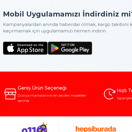
Mobil Uygulamamızı İndirdiniz mi
Kampanyalardan anında haberdar olmak, kargo takibini ko
kaçırmamak için uygulamamızı hemen indirin.
Geniş Ürün Seçeneği
Hızlı 
Dünya markalarının en sevilen modelleri
Siparişle
seninle.