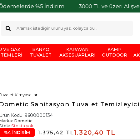
erde %5 İndirim
3000 TL ve üzeri Alışverişlerin
U VE GAZ
BANYO
KARAVAN
KAMP
STEMLERI
TUVALET
AKSESUARLARI
OUTDOOR
AK
Tuvalet Kimyasalları
Dometic Sanitasyon Tuvalet Temizleyici
Ürün Kodu:
9600000134
Marka:
Dometic
Stok:
Stokta yok
1.320,40 TL
1.375,42 TL
%4 İNDİRİM