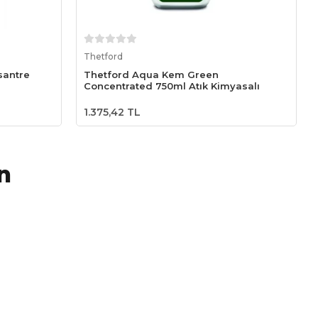
Sepete Ekle
Thetford
santre
Thetford Aqua Kem Green
Concentrated 750ml Atık Kimyasalı
1.375,42 TL
n