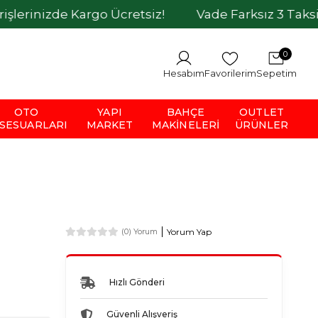
izde Kargo Ücretsiz!
Vade Farksız 3 Taksit İmkan
0
Hesabım
Favorilerim
Sepetim
OTO
YAPI
BAHÇE
OUTLET
SESUARLARI
MARKET
MAKINELERI
ÜRÜNLER
Yorum Yap
(0) Yorum
Hızlı Gönderi
Güvenli Alışveriş