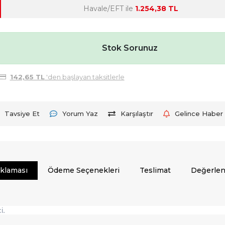
Havale/EFT ile
1.254,38 TL
Stok Sorunuz
142,65 TL
'den başlayan taksitlerle
Tavsiye Et
Yorum Yaz
Karşılaştır
Gelince Haber 
ıklaması
Ödeme Seçenekleri
Teslimat
Değerlen
i.