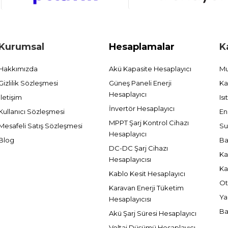
Kurumsal
Hesaplamalar
K
Hakkımızda
Akü Kapasite Hesaplayıcı
Mu
Gizlilik Sözleşmesi
Güneş Paneli Enerji
Ka
Hesaplayıcı
İletişim
Is
İnvertör Hesaplayıcı
Kullanıcı Sözleşmesi
En
MPPT Şarj Kontrol Cihazı
Mesafeli Satış Sözleşmesi
Su
Hesaplayıcı
Blog
Ba
DC-DC Şarj Cihazı
Ka
Hesaplayıcısı
Ka
Kablo Kesit Hesaplayıcı
Ot
Karavan Enerji Tüketim
Ya
Hesaplayıcısı
Ba
Akü Şarj Süresi Hesaplayıcı
Voltaj Düşümü Hesaplayıcı