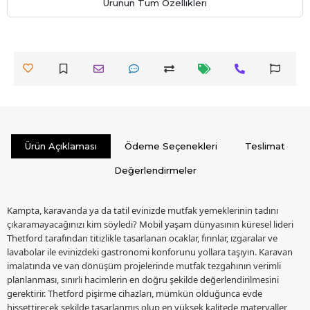
Ürünün Tüm Özellikleri
Ürün Açıklaması
Ödeme Seçenekleri
Teslimat
Değerlendirmeler
Kampta, karavanda ya da tatil evinizde mutfak yemeklerinin tadını
çıkaramayacağınızı kim söyledi? Mobil yaşam dünyasının küresel lideri
Thetford tarafından titizlikle tasarlanan ocaklar, fırınlar, ızgaralar ve
lavabolar ile evinizdeki gastronomi konforunu yollara taşıyın. Karavan
imalatında ve van dönüşüm projelerinde mutfak tezgahının verimli
planlanması, sınırlı hacimlerin en doğru şekilde değerlendirilmesini
gerektirir. Thetford pişirme cihazları, mümkün olduğunca evde
hissettirecek şekilde tasarlanmış olup en yüksek kalitede materyaller