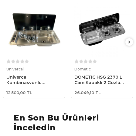
Sepete Ekle
Sepete Ekle
Univercal
Dometic
Univercal
DOMETIC HSG 2370 L
Kombinasyonlu
Cam Kapaklı 2 Gözlü
Paslanmaz Krom Ocak
Gazlı Ocak ve Lavabo
12.500,00 TL
26.049,10 TL
36×78 cm
En Son Bu Ürünleri
İnceledin