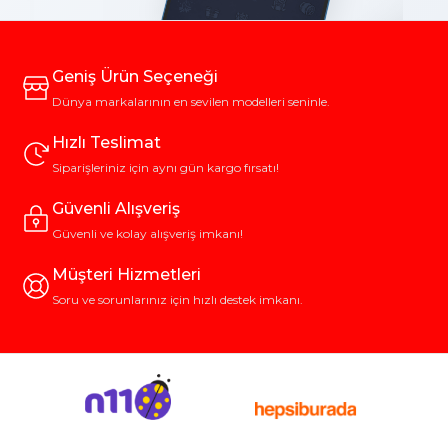
Geniş Ürün Seçeneği
Dünya markalarının en sevilen modelleri seninle.
Hızlı Teslimat
Siparişleriniz için aynı gün kargo fırsatı!
Güvenli Alışveriş
Güvenli ve kolay alışveriş imkanı!
Müşteri Hizmetleri
Soru ve sorunlarınız için hızlı destek imkanı.