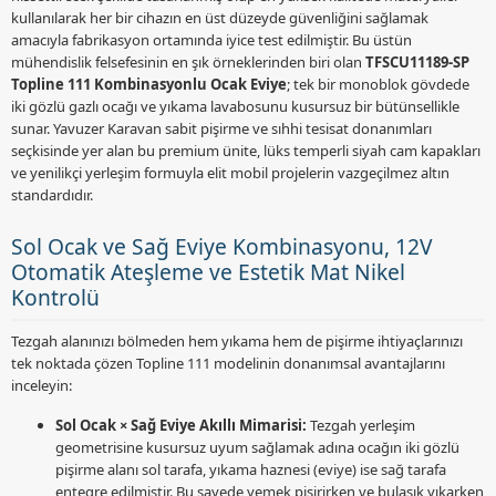
kullanılarak her bir cihazın en üst düzeyde güvenliğini sağlamak
amacıyla fabrikasyon ortamında iyice test edilmiştir. Bu üstün
mühendislik felsefesinin en şık örneklerinden biri olan
TFSCU11189-SP
Topline 111 Kombinasyonlu Ocak Eviye
; tek bir monoblok gövdede
iki gözlü gazlı ocağı ve yıkama lavabosunu kusursuz bir bütünsellikle
sunar. Yavuzer Karavan sabit pişirme ve sıhhi tesisat donanımları
seçkisinde yer alan bu premium ünite, lüks temperli siyah cam kapakları
ve yenilikçi yerleşim formuyla elit mobil projelerin vazgeçilmez altın
standardıdır.
Sol Ocak ve Sağ Eviye Kombinasyonu, 12V
Otomatik Ateşleme ve Estetik Mat Nikel
Kontrolü
Tezgah alanınızı bölmeden hem yıkama hem de pişirme ihtiyaçlarınızı
tek noktada çözen Topline 111 modelinin donanımsal avantajlarını
inceleyin:
Sol Ocak × Sağ Eviye Akıllı Mimarisi:
Tezgah yerleşim
geometrisine kusursuz uyum sağlamak adına ocağın iki gözlü
pişirme alanı sol tarafa, yıkama haznesi (eviye) ise sağ tarafa
entegre edilmiştir. Bu sayede yemek pişirirken ve bulaşık yıkarken