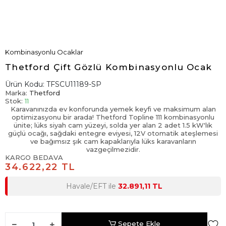
Kombinasyonlu Ocaklar
Thetford Çift Gözlü Kombinasyonlu Ocak
Ürün Kodu:
TFSCU11189-SP
Marka:
Thetford
Stok:
11
Karavanınızda ev konforunda yemek keyfi ve maksimum alan
optimizasyonu bir arada! Thetford Topline 111 kombinasyonlu
ünite; lüks siyah cam yüzeyi, solda yer alan 2 adet 1.5 kW'lık
güçlü ocağı, sağdaki entegre eviyesi, 12V otomatik ateşlemesi
ve bağımsız şık cam kapaklarıyla lüks karavanların
vazgeçilmezidir.
KARGO BEDAVA
34.622,22 TL
Havale/EFT ile
32.891,11 TL
Sepete Ekle