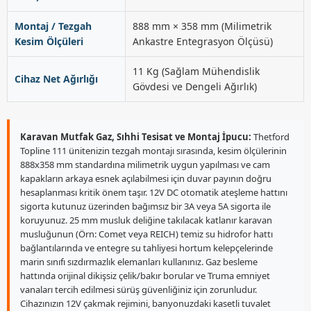
Montaj / Tezgah
888 mm × 358 mm (Milimetrik
Kesim Ölçüleri
Ankastre Entegrasyon Ölçüsü)
11 Kg (Sağlam Mühendislik
Cihaz Net Ağırlığı
Gövdesi ve Dengeli Ağırlık)
Karavan Mutfak Gaz, Sıhhi Tesisat ve Montaj İpucu:
Thetford
Topline 111 ünitenizin tezgah montajı sırasında, kesim ölçülerinin
888x358 mm standardına milimetrik uygun yapılması ve cam
kapakların arkaya esnek açılabilmesi için duvar payının doğru
hesaplanması kritik önem taşır. 12V DC otomatik ateşleme hattını
sigorta kutunuz üzerinden bağımsız bir 3A veya 5A sigorta ile
koruyunuz. 25 mm musluk deliğine takılacak katlanır karavan
musluğunun (Örn: Comet veya REICH) temiz su hidrofor hattı
bağlantılarında ve entegre su tahliyesi hortum kelepçelerinde
marin sınıfı sızdırmazlık elemanları kullanınız. Gaz besleme
hattında orijinal dikişsiz çelik/bakır borular ve Truma emniyet
vanaları tercih edilmesi sürüş güvenliğiniz için zorunludur.
Cihazınızın 12V çakmak rejimini, banyonuzdaki kasetli tuvalet