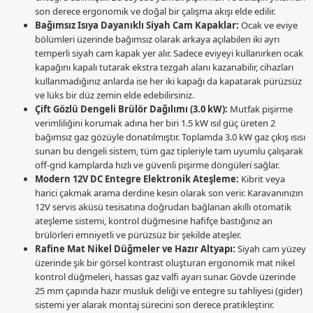
son derece ergonomik ve doğal bir çalışma akışı elde edilir.
Bağımsız Isıya Dayanıklı Siyah Cam Kapaklar:
Ocak ve eviye
bölümleri üzerinde bağımsız olarak arkaya açılabilen iki ayrı
temperli siyah cam kapak yer alır. Sadece eviyeyi kullanırken ocak
kapağını kapalı tutarak ekstra tezgah alanı kazanabilir, cihazları
kullanmadığınız anlarda ise her iki kapağı da kapatarak pürüzsüz
ve lüks bir düz zemin elde edebilirsiniz.
Çift Gözlü Dengeli Brülör Dağılımı (3.0 kW):
Mutfak pişirme
verimliliğini korumak adına her biri 1.5 kW ısıl güç üreten 2
bağımsız gaz gözüyle donatılmıştır. Toplamda 3.0 kW gaz çıkış ısısı
sunan bu dengeli sistem, tüm gaz tipleriyle tam uyumlu çalışarak
off-grid kamplarda hızlı ve güvenli pişirme döngüleri sağlar.
Modern 12V DC Entegre Elektronik Ateşleme:
Kibrit veya
harici çakmak arama derdine kesin olarak son verir. Karavanınızın
12V servis aküsü tesisatına doğrudan bağlanan akıllı otomatik
ateşleme sistemi, kontrol düğmesine hafifçe bastığınız an
brülörleri emniyetli ve pürüzsüz bir şekilde ateşler.
Rafine Mat Nikel Düğmeler ve Hazır Altyapı:
Siyah cam yüzey
üzerinde şık bir görsel kontrast oluşturan ergonomik mat nikel
kontrol düğmeleri, hassas gaz valfi ayarı sunar. Gövde üzerinde
25 mm çapında hazır musluk deliği ve entegre su tahliyesi (gider)
sistemi yer alarak montaj sürecini son derece pratikleştirir.