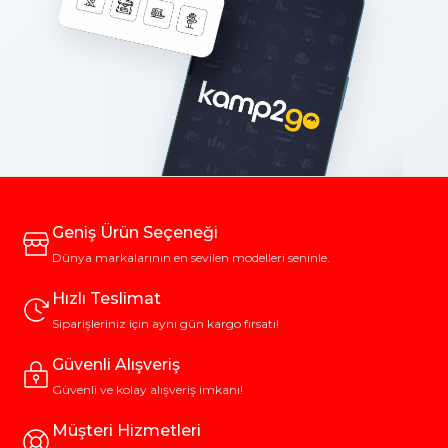
Geniş Ürün Seçeneği
Dünya markalarının en sevilen modelleri seninle.
Hızlı Teslimat
Siparişleriniz için aynı gün kargo fırsatı!
Güvenli Alışveriş
Güvenli ve kolay alışveriş imkanı!
Müşteri Hizmetleri