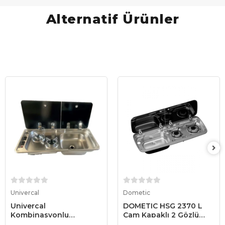
Alternatif Ürünler
Sepete Ekle
Sepete Ekle
Univercal
Dometic
Univercal
DOMETIC HSG 2370 L
Kombinasyonlu
Cam Kapaklı 2 Gözlü
Paslanmaz Krom Ocak
Gazlı Ocak ve Lavabo