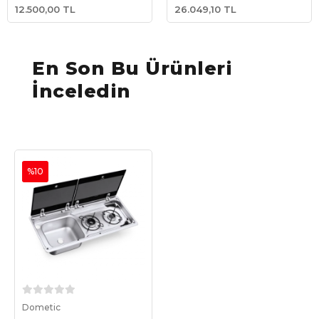
12.500,00 TL
26.049,10 TL
36×78 cm
En Son Bu Ürünleri
İnceledin
%10
Sepete Ekle
Dometic