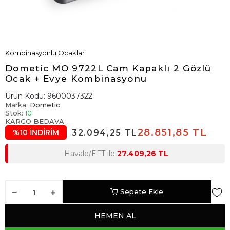
Kombinasyonlu Ocaklar
Dometic MO 9722L Cam Kapaklı 2 Gözlü
Ocak + Evye Kombinasyonu
Ürün Kodu:
9600037322
Marka:
Dometic
Stok:
10
KARGO BEDAVA
28.851,85 TL
32.094,25 TL
%10 İNDİRİM
Havale/EFT ile
27.409,26 TL
Sepete Ekle
HEMEN AL