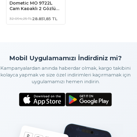
Dometic MO 9722L
Cam Kapaklı 2 Gözlü
Ocak + Evye
32.094,25 TL
28.851,85 TL
Kombinasyonu
Mobil Uygulamamızı İndirdiniz mi?
Kampanyalardan anında haberdar olmak, kargo takibini
kolayca yapmak ve size özel indirimleri kaçırmamak için
uygulamamızı hemen indirin.