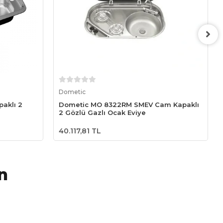
Sepete Ekle
Dometic
aklı 2
Dometic MO 8322RM SMEV Cam Kapaklı
2 Gözlü Gazlı Ocak Eviye
40.117,81 TL
n