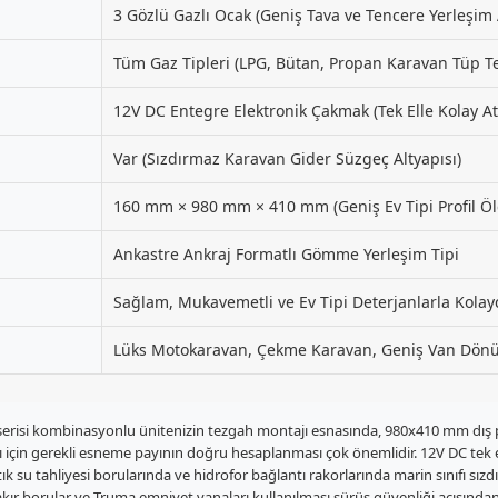
3 Gözlü Gazlı Ocak (Geniş Tava ve Tencere Yerleşim 
Tüm Gaz Tipleri (LPG, Bütan, Propan Karavan Tüp Tes
12V DC Entegre Elektronik Çakmak (Tek Elle Kolay A
Var (Sızdırmaz Karavan Gider Süzgeç Altyapısı)
160 mm × 980 mm × 410 mm (Geniş Ev Tipi Profil Ölç
Ankastre Ankraj Formatlı Gömme Yerleşim Tipi
Sağlam, Mukavemetli ve Ev Tipi Deterjanlarla Kolay
Lüks Motokaravan, Çekme Karavan, Geniş Van Dönüş
erisi kombinasyonlu ünitenizin tezgah montajı esnasında, 980x410 mm dış pro
çin gerekli esneme payının doğru hesaplanması çok önemlidir. 12V DC tek e
ık su tahliyesi borularında ve hidrofor bağlantı rakorlarında marin sınıfı sızd
k/bakır borular ve Truma emniyet vanaları kullanılması sürüş güvenliği açısında