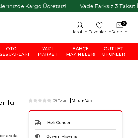
argo Ücretsiz!
Vade Farksız 3 Taksit İmkanı
0
Hesabım
Favorilerim
Sepetim
OTO
YAPI
BAHÇE
OUTLET
SESUARLARI
MARKET
MAKINELERI
ÜRÜNLER
Yorum Yap
(0) Yorum
onlu
Hızlı Gönderi
ir arada!
Güvenli Alışveriş