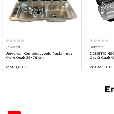
Sepete Ekle
Univercal
Dometic
Univercal Kombinasyonlu Paslanmaz
DOMETIC HSG
Krom Ocak 36×78 cm
Gözlü Gazlı 
12.500,00 TL
26.049,10 TL
En