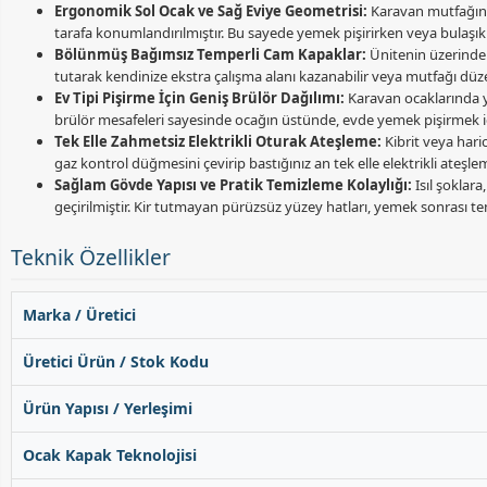
Ergonomik Sol Ocak ve Sağ Eviye Geometrisi:
Karavan mutfağında
tarafa konumlandırılmıştır. Bu sayede yemek pişirirken veya bulaşık
Bölünmüş Bağımsız Temperli Cam Kapaklar:
Ünitenin üzerinde 
tutarak kendinize ekstra çalışma alanı kazanabilir veya mutfağı düze
Ev Tipi Pişirme İçin Geniş Brülör Dağılımı:
Karavan ocaklarında y
brülör mesafeleri sayesinde ocağın üstünde, evde yemek pişirmek için
Tek Elle Zahmetsiz Elektrikli Oturak Ateşleme:
Kibrit veya hari
gaz kontrol düğmesini çevirip bastığınız an tek elle elektrikli ateşl
Sağlam Gövde Yapısı ve Pratik Temizleme Kolaylığı:
Isıl şoklar
geçirilmiştir. Kir tutmayan pürüzsüz yüzey hatları, yemek sonrası temi
Teknik Özellikler
Marka / Üretici
Üretici Ürün / Stok Kodu
Ürün Yapısı / Yerleşimi
Ocak Kapak Teknolojisi