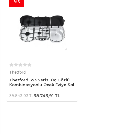
%3
Sepete Ekle
Thetford
Thetford 353 Serisi Üç Gözlü
Kombinasyonlu Ocak Eviye Sol
39.843,03 TL
38.743,91 TL