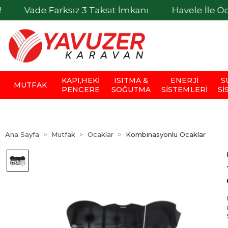
Farksız 3 Taksit İmkanı
Havele İle Ödemelerde 
KAPI,HEKI
ISITMA &
ENERJI
S
MUTFAK
PENCERE
SOĞUTMA
SISTEMLERI
SI
Ana Sayfa
Mutfak
Ocaklar
Kombinasyonlu Ocaklar