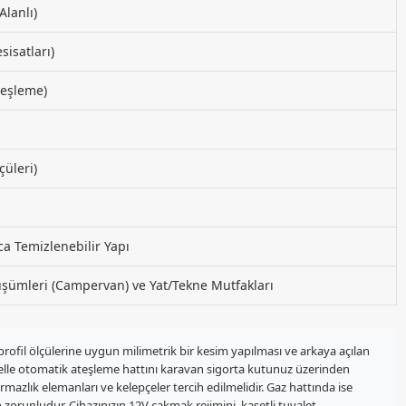
Alanlı)
isatları)
teşleme)
üleri)
ca Temizlenebilir Yapı
ümleri (Campervan) ve Yat/Tekne Mutfakları
fil ölçülerine uygun milimetrik bir kesim yapılması ve arkaya açılan
lle otomatik ateşleme hattını karavan sigorta kutunuz üzerinden
ırmazlık elemanları ve kelepçeler tercih edilmelidir. Gaz hattında ise
n zorunludur. Cihazınızın 12V çakmak rejimini, kasetli tuvalet