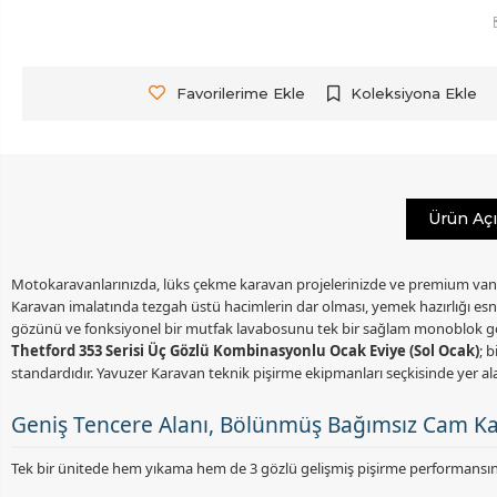
Favorilerime Ekle
Koleksiyona Ekle
Ürün Aç
Motokaravanlarınızda, lüks çekme karavan projelerinizde ve premium van dön
Karavan imalatında tezgah üstü hacimlerin dar olması, yemek hazırlığı esnası
gözünü ve fonksiyonel bir mutfak lavabosunu tek bir sağlam monoblok gövd
Thetford 353 Serisi Üç Gözlü Kombinasyonlu Ocak Eviye (Sol Ocak)
; 
standardıdır. Yavuzer Karavan teknik pişirme ekipmanları seçkisinde yer a
Geniş Tencere Alanı, Bölünmüş Bağımsız Cam Kapa
Tek bir ünitede hem yıkama hem de 3 gözlü gelişmiş pişirme performansını 