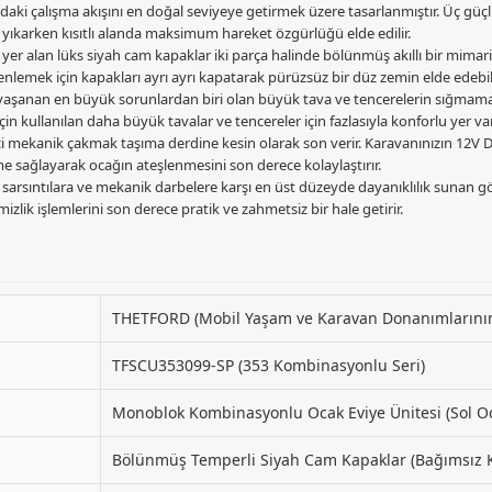
ki çalışma akışını en doğal seviyeye getirmek üzere tasarlanmıştır. Üç güçlü 
 yıkarken kısıtlı alanda maksimum hareket özgürlüğü elde edilir.
yer alan lüks siyah cam kapaklar iki parça halinde bölünmüş akıllı bir mimar
nlemek için kapakları ayrı ayrı kapatarak pürüzsüz bir düz zemin elde edebili
aşanan en büyük sorunlardan biri olan büyük tava ve tencerelerin sığmama
 kullanılan daha büyük tavalar ve tencereler için fazlasıyla konforlu yer var
ci mekanik çakmak taşıma derdine kesin olarak son verir. Karavanınızın 12V 
eme sağlayarak ocağın ateşlenmesini son derece kolaylaştırır.
a, sarsıntılara ve mekanik darbelere karşı en üst düzeyde dayanıklılık sunan 
zlik işlemlerini son derece pratik ve zahmetsiz bir hale getirir.
THETFORD (Mobil Yaşam ve Karavan Donanımlarının 
TFSCU353099-SP (353 Kombinasyonlu Seri)
Monoblok Kombinasyonlu Ocak Eviye Ünitesi (Sol Oc
Bölünmüş Temperli Siyah Cam Kapaklar (Bağımsız Ka