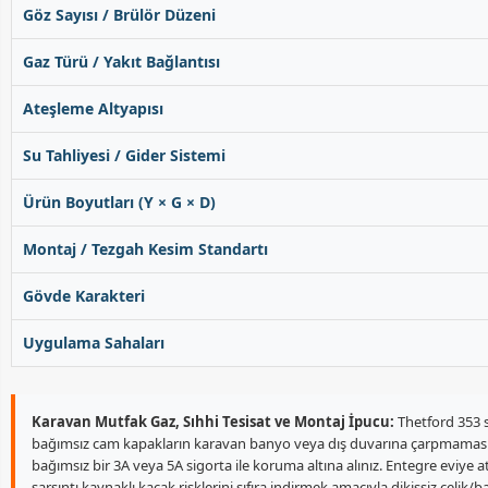
Göz Sayısı / Brülör Düzeni
Gaz Türü / Yakıt Bağlantısı
Ateşleme Altyapısı
Su Tahliyesi / Gider Sistemi
Ürün Boyutları (Y × G × D)
Montaj / Tezgah Kesim Standartı
Gövde Karakteri
Uygulama Sahaları
Karavan Mutfak Gaz, Sıhhi Tesisat ve Montaj İpucu:
Thetford 353 s
bağımsız cam kapakların karavan banyo veya dış duvarına çarpmaması i
bağımsız bir 3A veya 5A sigorta ile koruma altına alınız. Entegre eviye at
sarsıntı kaynaklı kaçak risklerini sıfıra indirmek amacıyla dikişsiz çeli