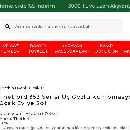
%5 İndirim
3000 TL ve üzeri Alışverişlerinizde K
U VE GAZ
BANYO
KARAVAN
KAMP
STEMLERI
TUVALET
AKSESUARLARI
OUTDOOR
AK
Kombinasyonlu Ocaklar
Thetford 353 Serisi Üç Gözlü Kombinasy
Ocak Eviye Sol
Ürün Kodu:
TFSCU353099-SP
Marka:
Thetford
Stok:
11
Karavan mutfağınızda ev konforunda lüks pişirme ve yıkama alanı b