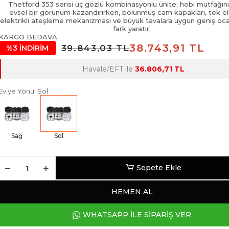
Thetford 353 serisi üç gözlü kombinasyonlu ünite; hobi mutfağın
evsel bir görünüm kazandırırken, bölünmüş cam kapakları, tek el
elektrikli ateşleme mekanizması ve büyük tavalara uygun geniş oca
fark yaratır.
KARGO BEDAVA
38.743,91 TL
39.843,03 TL
%3 İNDİRİM
Havale/EFT ile
36.806,71 TL
Eviye Yönü: Sol
Sağ
Sol
Sepete Ekle
HEMEN AL
WHATSAPP İLE SİPARİŞ VER