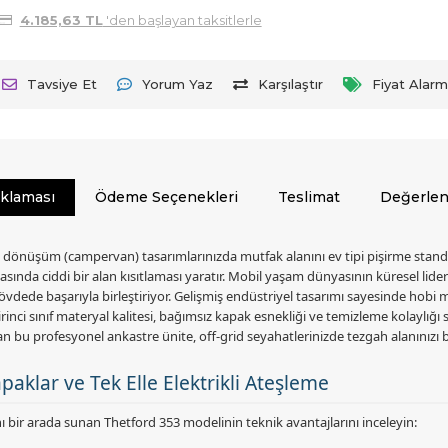
4.185,63 TL
'den başlayan taksitlerle
Tavsiye Et
Yorum Yaz
Karşılaştır
Fiyat Alarm
ıklaması
Ödeme Seçenekleri
Teslimat
Değerlen
üşüm (campervan) tasarımlarınızda mutfak alanını ev tipi pişirme standartları
nda ciddi bir alan kısıtlaması yaratır. Mobil yaşam dünyasının küresel lideri 
ede başarıyla birleştiriyor. Gelişmiş endüstriyel tasarımı sayesinde hobi
birinci sınıf materyal kalitesi, bağımsız kapak esnekliği ve temizleme kolaylı
lan bu profesyonel ankastre ünite, off-grid seyahatlerinizde tezgah alanınız
klar ve Tek Elle Elektrikli Ateşleme
bir arada sunan Thetford 353 modelinin teknik avantajlarını inceleyin: