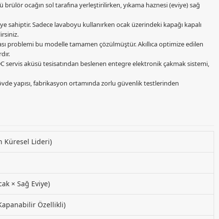
brülör ocağın sol tarafına yerleştirilirken, yıkama haznesi (eviye) sağ
iye sahiptir. Sadece lavaboyu kullanırken ocak üzerindeki kapağı kapalı
rsiniz.
sı problemi bu modelle tamamen çözülmüştür. Akıllıca optimize edilen
dır.
DC servis aküsü tesisatından beslenen entegre elektronik çakmak sistemi,
gövde yapısı, fabrikasyon ortamında zorlu güvenlik testlerinden
Küresel Lideri)
ak × Sağ Eviye)
panabilir Özellikli)