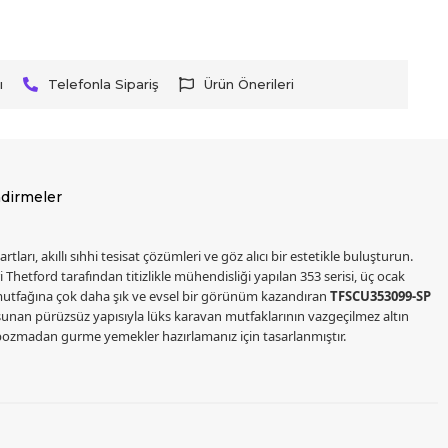
ı
Telefonla Sipariş
Ürün Önerileri
dirmeler
, akıllı sıhhi tesisat çözümleri ve göz alıcı bir estetikle buluşturun.
Thetford tarafından titizlikle mühendisliği yapılan 353 serisi, üç ocak
 mutfağına çok daha şık ve evsel bir görünüm kazandıran
TFSCU353099-SP
ğı sunan pürüzsüz yapısıyla lüks karavan mutfaklarının vazgeçilmez altın
ı bozmadan gurme yemekler hazırlamanız için tasarlanmıştır.