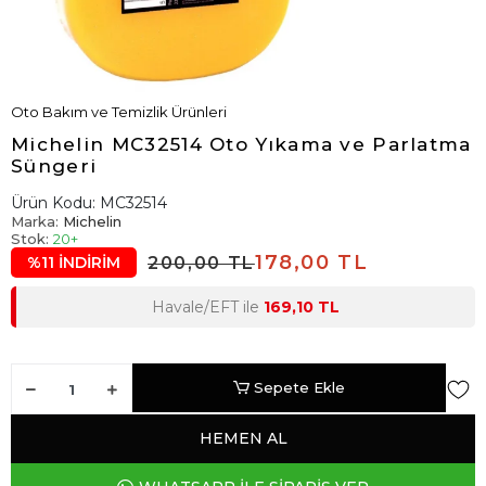
Oto Bakım ve Temizlik Ürünleri
Michelin MC32514 Oto Yıkama ve Parlatma
Süngeri
Ürün Kodu:
MC32514
Marka:
Michelin
Stok:
20+
178,00 TL
200,00 TL
%11 İNDİRİM
Havale/EFT ile
169,10 TL
Sepete Ekle
HEMEN AL