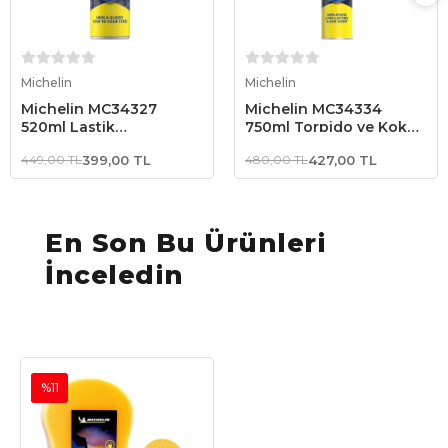
Sepete Ekle
Sepete Ekle
Michelin
Michelin
Michelin MC34327
Michelin MC34334
520ml Lastik
750ml Torpido ve Kokpit
Parlatma/Bakım Köpüğü
Parlatma ve Bakım
449,00 TL
399,00 TL
480,00 TL
427,00 TL
Spreyi Gizemli Aroma
En Son Bu Ürünleri
İnceledin
%11