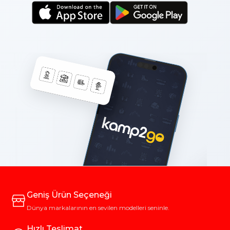
Geniş Ürün Seçeneği
Dünya markalarının en sevilen modelleri seninle.
Hızlı Teslimat