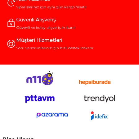
Siparişleriniz için aynı gün kargo fırsatı!
Güvenli Alışveriş
Güvenli ve kolay alışveriş imkanı!
Müşteri Hizmetleri
Soru ve sorunlarınız için hızlı destek imkanı.