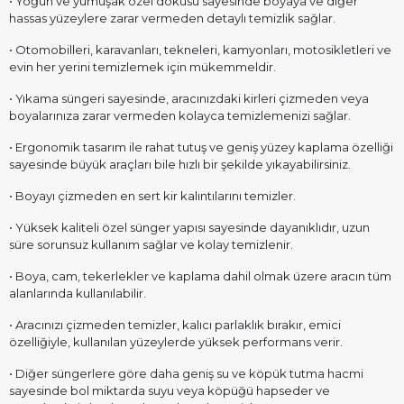
• Yoğun ve yumuşak özel dokusu sayesinde boyaya ve diğer
hassas yüzeylere zarar vermeden detaylı temizlik sağlar.
• Otomobilleri, karavanları, tekneleri, kamyonları, motosikletleri ve
evin her yerini temizlemek için mükemmeldir.
• Yıkama süngeri sayesinde, aracınızdaki kirleri çizmeden veya
boyalarınıza zarar vermeden kolayca temizlemenizi sağlar.
• Ergonomik tasarım ile rahat tutuş ve geniş yüzey kaplama özelliği
sayesinde büyük araçları bile hızlı bir şekilde yıkayabilirsiniz.
• Boyayı çizmeden en sert kir kalıntılarını temizler.
• Yüksek kaliteli özel sünger yapısı sayesinde dayanıklıdır, uzun
süre sorunsuz kullanım sağlar ve kolay temizlenir.
• Boya, cam, tekerlekler ve kaplama dahil olmak üzere aracın tüm
alanlarında kullanılabilir.
• Aracınızı çizmeden temizler, kalıcı parlaklık bırakır, emici
özelliğiyle, kullanılan yüzeylerde yüksek performans verir.
• Diğer süngerlere göre daha geniş su ve köpük tutma hacmi
sayesinde bol miktarda suyu veya köpüğü hapseder ve