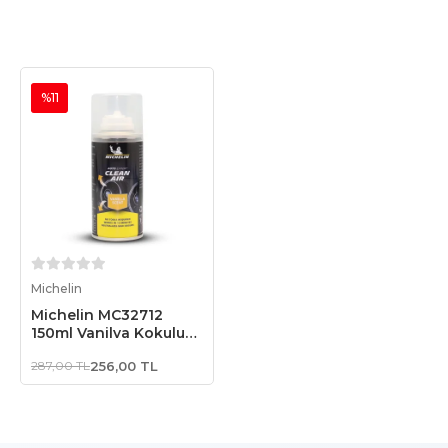
%11
Sepete Ekle
Michelin
Michelin MC32712
150ml Vanilya Kokulu
Klima Temizleyici
287,00 TL
256,00 TL
Sprey