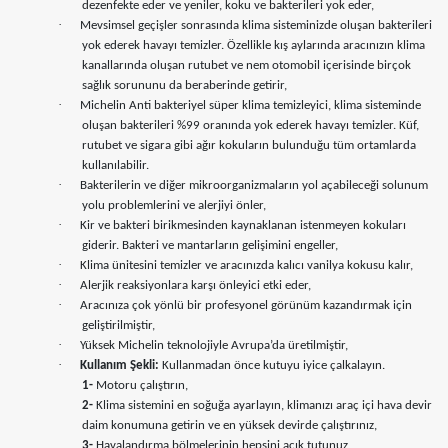
dezenfekte eder ve yeniler, koku ve bakterileri yok eder,
·
Mevsimsel geçişler sonrasında klima sisteminizde oluşan bakterileri
yok ederek havayı temizler. Özellikle kış aylarında aracınızın klima
kanallarında oluşan rutubet ve nem otomobil içerisinde birçok
sağlık sorununu da beraberinde getirir,
·
Michelin Anti bakteriyel süper klima temizleyici, klima sisteminde
oluşan bakterileri %99 oranında yok ederek havayı temizler. Küf,
rutubet ve sigara gibi ağır kokuların bulunduğu tüm ortamlarda
kullanılabilir.
·
Bakterilerin ve diğer mikroorganizmaların yol açabileceği solunum
yolu problemlerini ve alerjiyi önler,
·
Kir ve bakteri birikmesinden kaynaklanan istenmeyen kokuları
giderir. Bakteri ve mantarların gelişimini engeller,
·
Klima ünitesini temizler ve aracınızda kalıcı vanilya kokusu kalır,
·
Alerjik reaksiyonlara karşı önleyici etki eder,
·
Aracınıza çok yönlü bir profesyonel görünüm kazandırmak için
geliştirilmiştir,
·
Yüksek Michelin teknolojiyle Avrupa’da üretilmiştir,
·
Kullanım Şekli:
Kullanmadan önce kutuyu iyice çalkalayın.
1-
Motoru çalıştırın,
2-
Klima sistemini en soğuğa ayarlayın, klimanızı araç içi hava devir
daim konumuna getirin ve en yüksek devirde çalıştırınız,
3-
Havalandırma bölmelerinin hepsini açık tutunuz,