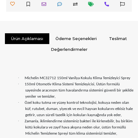
Ürün Açıklaması
Ödeme Seçenekleri
Teslimat
Değerlendirmeler
·
Michelin MC32712 150ml Vanilya Kokulu Klima Temizleyici Sprey
·
150ml Otomotiv Klima Sistemi Temizleyicisi, Üstün formülü
sayesinde aracınızın tüm havalandırma sistemini güvenli bir şekilde
yeniler ve temizler,
·
Özel koku tutma ve yüzey kontrol teknolojisi, kokuya neden olan
küf, rutubet, duman, yiyecek ve evcil hayvan kokularını etkisiz hale
getirir, uzun süreli tazelik için kokuları kaynağında yok eder,
·
Zamanla, iklimlendirme sisteminiz bakteri ile kirlenebilir, bu birikim
kötü kokulara ve zayıf hava akışına neden olur, üstün formüllü
Michelin Temizleme Spreyi tüm klima sisteminizi temizler,