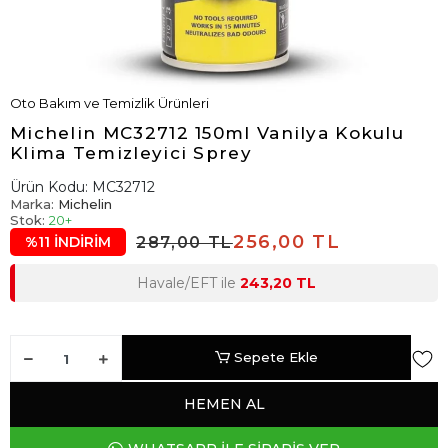
Oto Bakım ve Temizlik Ürünleri
Michelin MC32712 150ml Vanilya Kokulu
Klima Temizleyici Sprey
Ürün Kodu:
MC32712
Marka:
Michelin
Stok:
20+
256,00 TL
287,00 TL
%11 İNDİRİM
Havale/EFT ile
243,20 TL
Sepete Ekle
HEMEN AL