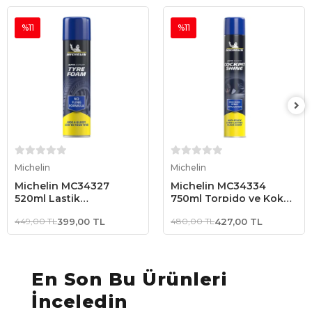
%11
%11
Sepete Ekle
Sepete Ekle
Michelin
Michelin
Michelin MC34327
Michelin MC34334
520ml Lastik
750ml Torpido ve Kokpit
Parlatma/Bakım Köpüğü
Parlatma ve Bakım
449,00 TL
399,00 TL
480,00 TL
427,00 TL
Spreyi Gizemli Aroma
En Son Bu Ürünleri
İnceledin