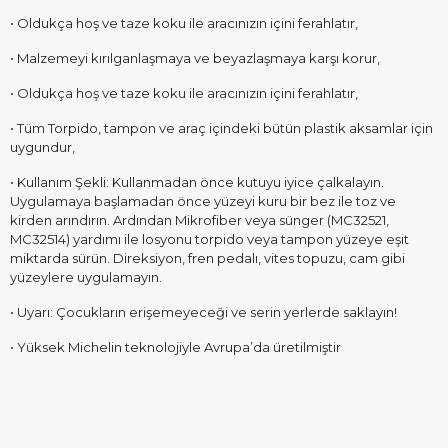
• Oldukça hoş ve taze koku ile aracınızın içini ferahlatır,
• Malzemeyi kırılganlaşmaya ve beyazlaşmaya karşı korur,
• Oldukça hoş ve taze koku ile aracınızın içini ferahlatır,
• Tüm Torpido, tampon ve araç içindeki bütün plastik aksamlar için
uygundur,
• Kullanım Şekli: Kullanmadan önce kutuyu iyice çalkalayın.
Uygulamaya başlamadan önce yüzeyi kuru bir bez ile toz ve
kirden arındırın. Ardından Mikrofiber veya sünger (MC32521,
MC32514) yardımı ile losyonu torpido veya tampon yüzeye eşit
miktarda sürün. Direksiyon, fren pedalı, vites topuzu, cam gibi
yüzeylere uygulamayın.
• Uyarı: Çocukların erişemeyeceği ve serin yerlerde saklayın!
• Yüksek Michelin teknolojiyle Avrupa’da üretilmiştir