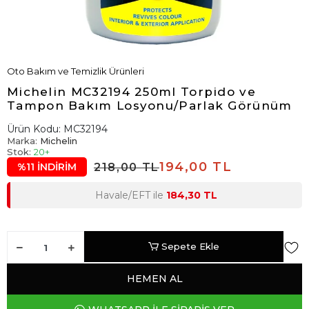
Oto Bakım ve Temizlik Ürünleri
Michelin MC32194 250ml Torpido ve
Tampon Bakım Losyonu/Parlak Görünüm
Ürün Kodu:
MC32194
Marka:
Michelin
Stok:
20+
194,00 TL
218,00 TL
%11 İNDİRİM
Havale/EFT ile
184,30 TL
Sepete Ekle
HEMEN AL