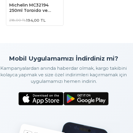
Michelin MC32194
250ml Torpido ve
Tampon Bakım
218,00 TL
194,00 TL
Losyonu/Parlak
Görünüm
Mobil Uygulamamızı İndirdiniz mi?
Kampanyalardan anında haberdar olmak, kargo takibini
kolayca yapmak ve size özel indirimleri kaçırmamak için
uygulamamızı hemen indirin.