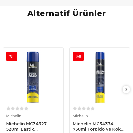
Alternatif Ürünler
%11
%11
Sepete Ekle
Sepete Ekle
Michelin
Michelin
Michelin MC34327
Michelin MC34334
520ml Lastik
750ml Torpido ve Kokpit