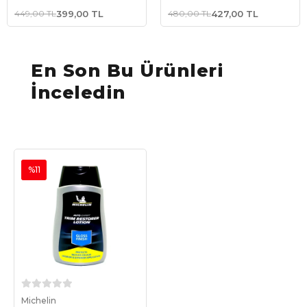
Parlatma/Bakım Köpüğü
Parlatma ve Bakım
449,00 TL
399,00 TL
480,00 TL
427,00 TL
Spreyi Gizemli Aroma
En Son Bu Ürünleri
İnceledin
%11
Sepete Ekle
Michelin