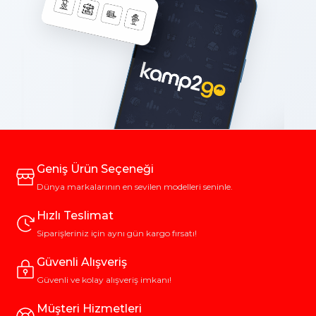
Geniş Ürün Seçeneği
Dünya markalarının en sevilen modelleri seninle.
Hızlı Teslimat
Siparişleriniz için aynı gün kargo fırsatı!
Güvenli Alışveriş
Güvenli ve kolay alışveriş imkanı!
Müşteri Hizmetleri