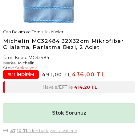
Oto Bakım ve Temizlik Ürünleri
Michelin MC32484 32X32cm Mikrofiber
Cilalama, Parlatma Bezi, 2 Adet
Ürün Kodu:
MC32484
Marka:
Michelin
Stok:
Stokta yok
436,00 TL
491,00 TL
%11 İNDİRİM
Havale/EFT ile
414,20 TL
Stok Sorunuz
47,10 TL
'den başlayan taksitlerle