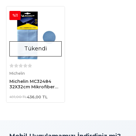
%11
Tükendi
Stokta Yok
Michelin
Michelin MC32484
32X32cm Mikrofiber
Cilalama, Parlatma
491,00 TL
436,00 TL
Bezi, 2 Adet