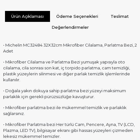
Ürün Açıklaması
Ödeme Seçenekleri
Teslimat
Değerlendirmeler
• Michelin MC32484 32X32cm Mikrofiber Cilalama, Parlatma Bezi, 2
Adet
• Mikrofiber Cilalama ve Parlatma Bezi yumuşak yapısıyla oto
cilalama, cila sonrası son kat, iç torpido parlatma, cam temizliği,
plastik yüzeylerin silinmesi ve diğer parlak temizlik işlemlerinde
kullanılır.
• Doğala yakın dokuya sahip parlatma bezi yüzeyi maksimum
parlaklık için gerekli pürüzsüzlüğe kavuşturur.
• Mikrofiber parlatma bezi ile mükemmel temizlik ve parlaklık
sağlarsınız.
• Mikrofiber Parlatma bezi Her türlü Cam, Pencere, Ayna, TV (LCD,
Plazma, LED TV), bilgisayar ekranı gibi hassas yüzeyleri çizmeden
lekesiz mükemmel temizler.