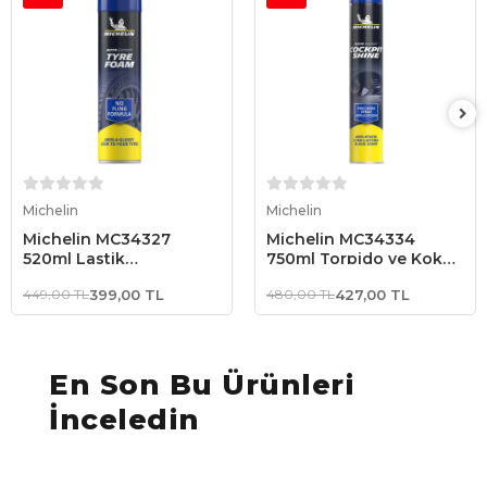
Sepete Ekle
Sepete Ekle
Michelin
Michelin
Michelin MC34327
Michelin MC34334
520ml Lastik
750ml Torpido ve Kokpit
Parlatma/Bakım Köpüğü
Parlatma ve Bakım
449,00 TL
399,00 TL
480,00 TL
427,00 TL
Spreyi Gizemli Aroma
En Son Bu Ürünleri
İnceledin