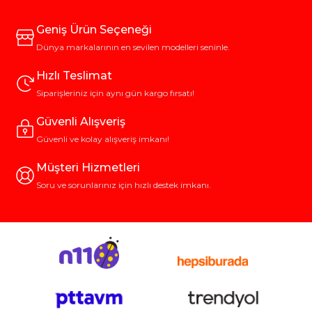
Geniş Ürün Seçeneği
Dünya markalarının en sevilen modelleri seninle.
Hızlı Teslimat
Siparişleriniz için aynı gün kargo fırsatı!
Güvenli Alışveriş
Güvenli ve kolay alışveriş imkanı!
Müşteri Hizmetleri
Soru ve sorunlarınız için hızlı destek imkanı.