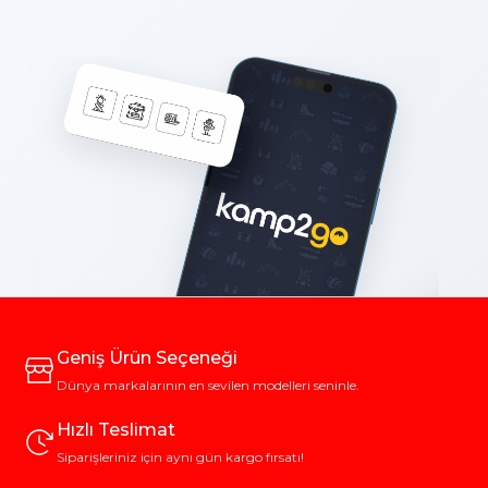
Geniş Ürün Seçeneği
Dünya markalarının en sevilen modelleri seninle.
Hızlı Teslimat
Siparişleriniz için aynı gün kargo fırsatı!