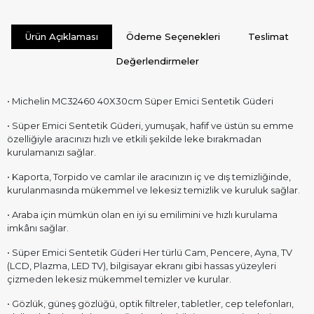
Ürün Açıklaması
Ödeme Seçenekleri
Teslimat
Değerlendirmeler
• Michelin MC32460 40X30cm Süper Emici Sentetik Güderi
• Süper Emici Sentetik Güderi, yumuşak, hafif ve üstün su emme
özelliğiyle aracınızı hızlı ve etkili şekilde leke bırakmadan
kurulamanızı sağlar.
• Kaporta, Torpido ve camlar ile aracınızın iç ve dış temizliğinde,
kurulanmasında mükemmel ve lekesiz temizlik ve kuruluk sağlar.
• Araba için mümkün olan en iyi su emilimini ve hızlı kurulama
imkânı sağlar.
• Süper Emici Sentetik Güderi Her türlü Cam, Pencere, Ayna, TV
(LCD, Plazma, LED TV), bilgisayar ekranı gibi hassas yüzeyleri
çizmeden lekesiz mükemmel temizler ve kurular.
• Gözlük, güneş gözlüğü, optik filtreler, tabletler, cep telefonları,