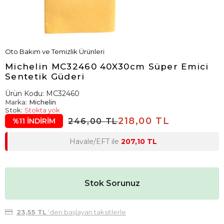
Oto Bakım ve Temizlik Ürünleri
Michelin MC32460 40X30cm Süper Emici
Sentetik Güderi
Ürün Kodu:
MC32460
Marka:
Michelin
Stok:
Stokta yok
218,00 TL
246,00 TL
%11 İNDİRİM
Havale/EFT ile
207,10 TL
Stok Sorunuz
23,55 TL
'den başlayan taksitlerle