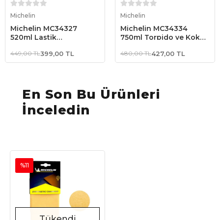
Sepete Ekle
Sepete Ekle
Michelin
Michelin
Michelin MC34327
Michelin MC34334
520ml Lastik
750ml Torpido ve Kokpit
Parlatma/Bakım Köpüğü
Parlatma ve Bakım
449,00 TL
399,00 TL
480,00 TL
427,00 TL
Spreyi Gizemli Aroma
En Son Bu Ürünleri
İnceledin
%11
Tükendi