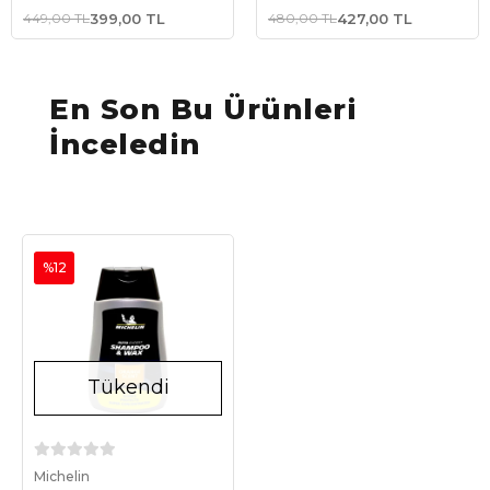
Parlatma/Bakım Köpüğü
Parlatma ve Bakım
449,00 TL
399,00 TL
480,00 TL
427,00 TL
Spreyi Gizemli Aroma
En Son Bu Ürünleri
İnceledin
%12
Tükendi
Stokta Yok
Michelin