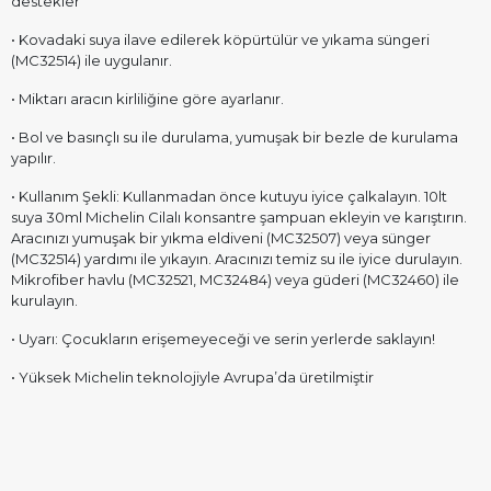
destekler
• Kovadaki suya ilave edilerek köpürtülür ve yıkama süngeri
(MC32514) ile uygulanır.
• Miktarı aracın kirliliğine göre ayarlanır.
• Bol ve basınçlı su ile durulama, yumuşak bir bezle de kurulama
yapılır.
• Kullanım Şekli: Kullanmadan önce kutuyu iyice çalkalayın. 10lt
suya 30ml Michelin Cilalı konsantre şampuan ekleyin ve karıştırın.
Aracınızı yumuşak bir yıkma eldiveni (MC32507) veya sünger
(MC32514) yardımı ile yıkayın. Aracınızı temiz su ile iyice durulayın.
Mikrofiber havlu (MC32521, MC32484) veya güderi (MC32460) ile
kurulayın.
• Uyarı: Çocukların erişemeyeceği ve serin yerlerde saklayın!
• Yüksek Michelin teknolojiyle Avrupa’da üretilmiştir