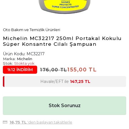
Oto Bakım ve Temizlik Ürünleri
Michelin MC32217 250ml Portakal Kokulu
Süper Konsantre Cilalı Şampuan
Ürün Kodu:
MC32217
Marka:
Michelin
Stok:
Stokta yok
155,00 TL
176,00 TL
%12 İNDİRİM
Havale/EFT ile
147,25 TL
Stok Sorunuz
16,75 TL
'den başlayan taksitlerle