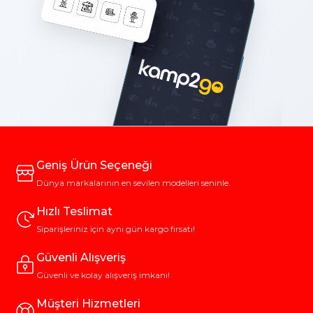
Geniş Ürün Seçeneği
Dünya markalarının en sevilen modelleri seninle.
Hızlı Teslimat
Siparişleriniz için aynı gün kargo fırsatı!
Güvenli Alışveriş
Güvenli ve kolay alışveriş imkanı!
Müşteri Hizmetleri