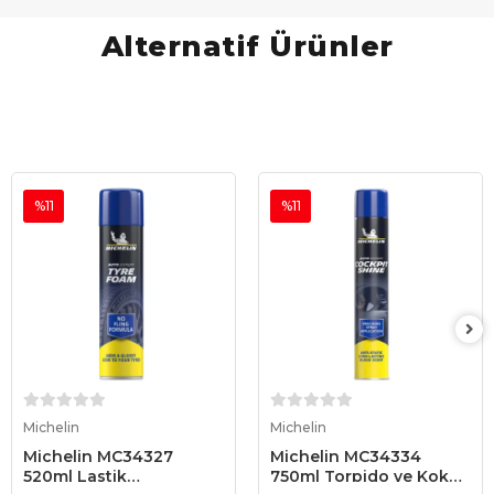
Alternatif Ürünler
%11
%11
Sepete Ekle
Sepete Ekle
Michelin
Michelin
Michelin MC34327
Michelin MC34334
520ml Lastik
750ml Torpido ve Kokpit