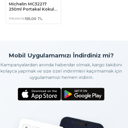
Michelin MC32217
250ml Portakal Kokulu
Süper Konsantre Cilalı
176,00 TL
155,00 TL
Şampuan
Mobil Uygulamamızı İndirdiniz mi?
Kampanyalardan anında haberdar olmak, kargo takibini
kolayca yapmak ve size özel indirimleri kaçırmamak için
uygulamamızı hemen indirin.