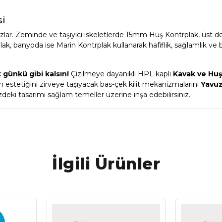
si
azlar. Zeminde ve taşıyıcı iskeletlerde 15mm Huş Kontrplak, üst d
k, banyoda ise Marin Kontrplak kullanarak hafiflik, sağlamlık ve
k günkü gibi kalsın!
Çizilmeye dayanıklı HPL kaplı
Kavak ve Huş
n estetiğini zirveye taşıyacak bas-çek kilit mekanizmalarını
Yavu
deki tasarımı sağlam temeller üzerine inşa edebilirsiniz.
İlgili Ürünler