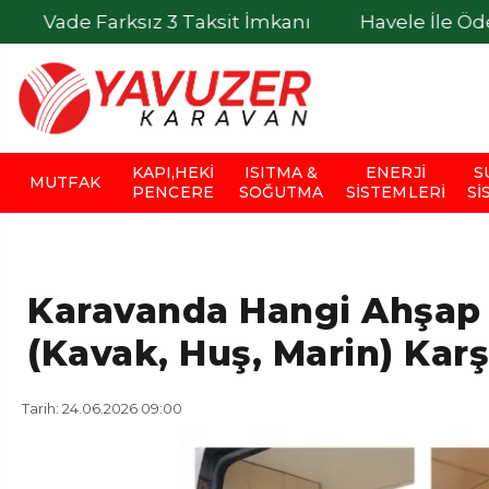
rksız 3 Taksit İmkanı
Havele İle Ödemelerde %
KAPI,HEKI
ISITMA &
ENERJI
S
MUTFAK
PENCERE
SOĞUTMA
SISTEMLERI
SI
Karavanda Hangi Ahşap 
(Kavak, Huş, Marin) Karş
Tarih: 24.06.2026 09:00