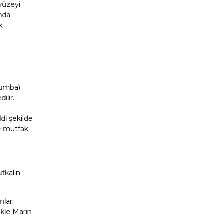
yüzeyi
ında
k
cumba)
ilir.
ddi şekilde
ve mutfak
utkalın
nları
ikle Marin