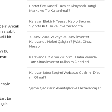
Portatif ve Kasetli Tuvalet Kimyasalı Hangi
Marka ve Tip Kullanılmalı?
Karavan Elektrik Tesisatı Kablo Seçimi,
Sigorta Kutusu ve İnverter Montajı
gelir. Ancak
niz sabit
tli bir
1000W, 2000W veya 3000W İnverter
Karavanda Neleri Çalıştırır? (Watt Cihaz
Hesabı)
an bu
ravan
Karavanda 12 V mu 220 V mu Daha Verimli?
Tam Sinüs İnvertör Kullanım Önerileri
Karavan Isıtıcı Seçimi Webasto Gazlı mı, Dizel
mi Olmalı?
mesiyle
Şişme Çadırların Avantajları ve Dezavantajları
art bir
i çok