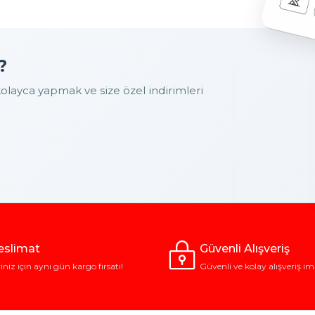
?
layca yapmak ve size özel indirimleri
Teslimat
Güvenli Alışveriş
riniz için aynı gün kargo fırsatı!
Güvenli ve kolay alışveriş im