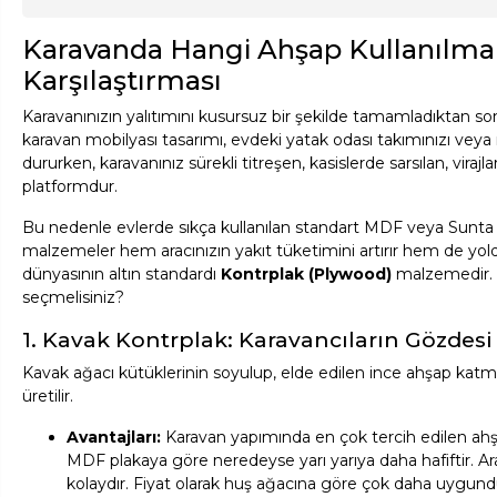
Karavanda Hangi Ahşap Kullanılmalı
Karşılaştırması
Karavanınızın yalıtımını kusursuz bir şekilde tamamladıktan sonr
karavan mobilyası tasarımı, evdeki yatak odası takımınızı veya 
dururken, karavanınız sürekli titreşen, kasislerde sarsılan, vi
platformdur.
Bu nedenle evlerde sıkça kullanılan standart MDF veya Sunta (S
malzemeler hem aracınızın yakıt tüketimini artırır hem de yoldak
dünyasının altın standardı
Kontrplak (Plywood)
malzemedir. P
seçmelisiniz?
1. Kavak Kontrplak: Karavancıların Gözdesi
Kavak ağacı kütüklerinin soyulup, elde edilen ince ahşap katman
üretilir.
Avantajları:
Karavan yapımında en çok tercih edilen ah
MDF plakaya göre neredeyse yarı yarıya daha hafiftir. Ar
kolaydır. Fiyat olarak huş ağacına göre çok daha uygund