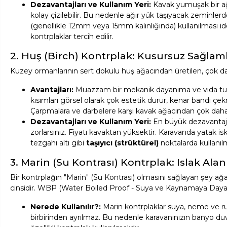
Dezavantajları ve Kullanım Yeri:
Kavak yumuşak bir ağ
kolay çizilebilir. Bu nedenle ağır yük taşıyacak zeminler
(genellikle 12mm veya 15mm kalınlığında) kullanılması id
kontrplaklar tercih edilir.
2. Huş (Birch) Kontrplak: Kusursuz Sağlam
Kuzey ormanlarının sert dokulu huş ağacından üretilen, çok da
Avantajları:
Muazzam bir mekanik dayanıma ve vida tutma
kısımları görsel olarak çok estetik durur, kenar bandı ç
Çarpmalara ve darbelere karşı kavak ağacından çok daha d
Dezavantajları ve Kullanım Yeri:
En büyük dezavantajı ağ
zorlarsınız. Fiyatı kavaktan yüksektir. Karavanda yatak i
tezgahı altı gibi
taşıyıcı (strüktürel)
noktalarda kullanılm
3. Marin (Su Kontrası) Kontrplak: Islak Alanl
Bir kontrplağın "Marin" (Su Kontrası) olmasını sağlayan şey ağac
cinsidir. WBP (Water Boiled Proof - Suya ve Kaynamaya Dayanıklı
Nerede Kullanılır?:
Marin kontrplaklar suya, neme ve rut
birbirinden ayrılmaz. Bu nedenle karavanınızın banyo duv