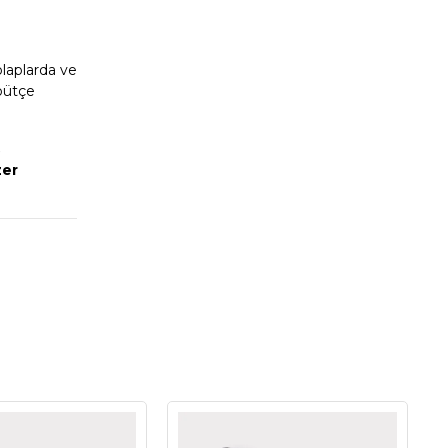
olaplarda ve
 bütçe
zer