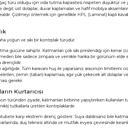
aç türü olduğu için vida tutma kapasitesi nispeten düşüktür ve 
de değil; üst dolaplar, duvar kaplamaları ve hafif mobilya aksamlar
ealdir. Çizilmeyi önlemek için genellikle HPL (Laminat) kaplı kava
lık
ha yoğun ve sıkı bir kontrplak türüdür.
 gücüne sahiptir. Katmanları çok sıkı preslendiği için kenar (
ekmeden bile sadece zımpara ve vernikle harika bir görünüm elde ed
irençlidir.
ırlığıdır. Tüm karavanı huş ile yaparsanız aracınızın limitlerini ci
skeletleri, zemin (taban) kaplaması, ağır yük çekecek alt dolaplar 
ası gerekir.
arın Kurtarıcısı
ın türünden ziyade, katmanları birbirine yapıştırırken kullanılan t
) tutkallarla üretilen kontrplaklardır.
ubete karşı ekstrem direnç gösterir. Suya daldırsanız bile katma
arlarında, duş teknesi altında ve mutfak evyesi çevresinde kesinl