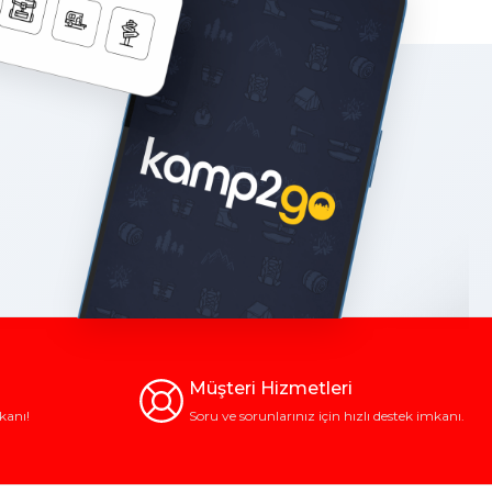
Müşteri Hizmetleri
kanı!
Soru ve sorunlarınız için hızlı destek imkanı.