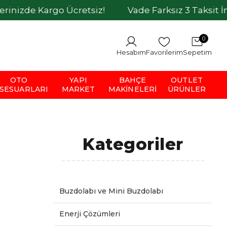
go Ücretsiz!
Vade Farksız 3 Taksit İmkanı
H
0
Hesabım
Favorilerim
Sepetim
OTO
YAPI
BAHÇE
OUTLET
SESUARLARI
MARKET
MAKINELERI
ÜRÜNLER
Kategoriler
Buzdolabı ve Mini Buzdolabı
Enerji Çözümleri