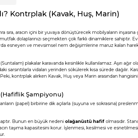
? Kontrplak (Kavak, Huş, Marin)
a sıra, aracın içini bir yuvaya dönüştürecek mobilyaların inşasına 
mutfak dolaplarınızı seçmekten çok farklı dinamiklere sahiptir. Evi
rajlarda esneyen ve mevsimsel nem değişimlerine maruz kalan hareke
untalam) plakalar karavanda kesinlikle kullanılamaz. Aşırı ağır ol
i sarsıntılarla vidaları yerinden sökülerek kısa sürede dağılır. Ka
eki, kontrplak alırken Kavak, Huş veya Marin arasından hangisini
 (Hafiflik Şampiyonu)
ların (papel) birbirine dik açılarla (suyuna ve sokrasına) preslen
şaptır. Bunun en büyük nedeni
olağanüstü hafif
olmasıdır. Stand
acın taşıma kapasitesini korur. İşlenmesi, kesilmesi ve esnetilmes
ur.