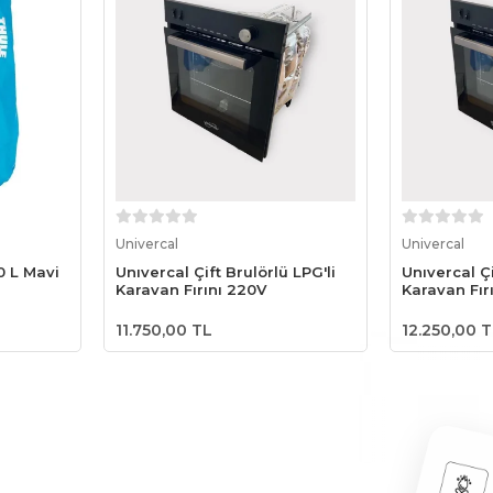
le
Sepete Ekle
S
Univercal
Univercal
0 L Mavi
Unıvercal Çift Brulörlü LPG'li
Unıvercal Çi
Karavan Fırını 220V
Karavan Fır
11.750,00 TL
12.250,00 