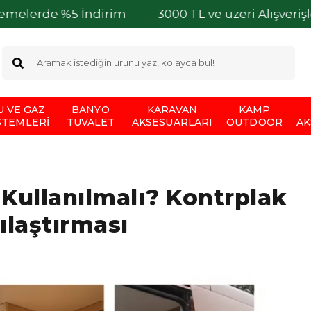
5 İndirim
3000 TL ve üzeri Alışverişlerinizde Kar
U VE GAZ
BANYO
KARAVAN
KAMP
STEMLERI
TUVALET
AKSESUARLARI
OUTDOOR
AK
Kullanılmalı? Kontrplak
ılaştırması