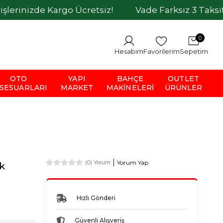
de Kargo Ücretsiz!
Vade Farksız 3 Taksit İmkanı
0
Hesabım
Favorilerim
Sepetim
OTO
YAPI
BAHÇE
OUTLET
SESUARLARI
MARKET
MAKINELERI
ÜRÜNLER
Yorum Yap
(0) Yorum
k
Hızlı Gönderi
Güvenli Alışveriş