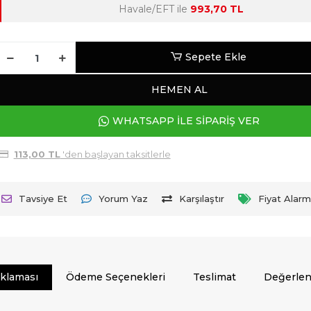
Havale/EFT ile
993,70 TL
Sepete Ekle
HEMEN AL
WHATSAPP İLE SİPARİŞ VER
113,00 TL
'den başlayan taksitlerle
Tavsiye Et
Yorum Yaz
Karşılaştır
Fiyat Alarm
ıklaması
Ödeme Seçenekleri
Teslimat
Değerlen