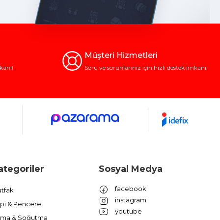
Müşteri Hizmetleri
kanı!
Soru ve sorunlarınız için hızlı destek imkanı.
ategoriler
Sosyal Medya
facebook
tfak
instagram
pı & Pencere
youtube
ıtma & Soğutma