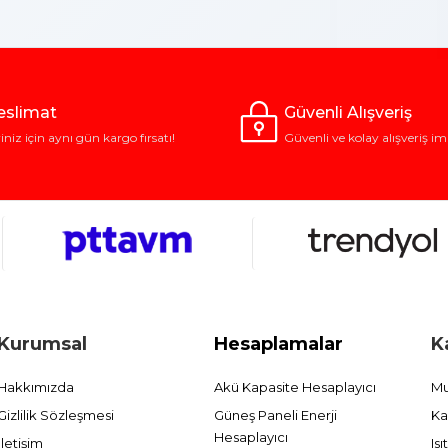
Teslimat
Güvenli Alışveriş
riniz için aynı gün kargo fırsatı!
Güvenli ve kolay alışveriş im
Kurumsal
Hesaplamalar
K
Hakkımızda
Akü Kapasite Hesaplayıcı
Mu
Gizlilik Sözleşmesi
Güneş Paneli Enerji
Ka
Hesaplayıcı
İletişim
Is