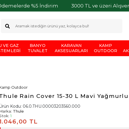
rde %5 İndirim
3000 TL ve üzeri Alışverişleriniz
U VE GAZ
BANYO
KARAVAN
KAMP
STEMLERI
TUVALET
AKSESUARLARI
OUTDOOR
AK
Kamp Outdoor
Thule Rain Cover 15-30 L Mavi Yağmurlu
Ürün Kodu:
06.0.THU.00003203560.000
Marka:
Thule
Stok:
1
1.046,00 TL