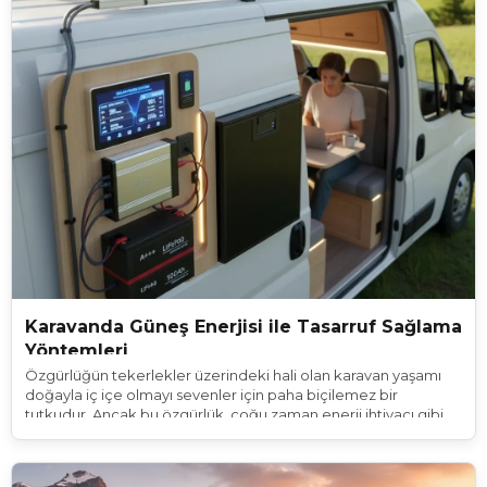
Karavanda Güneş Enerjisi ile Tasarruf Sağlama
Yöntemleri
Özgürlüğün tekerlekler üzerindeki hali olan karavan yaşamı
doğayla iç içe olmayı sevenler için paha biçilemez bir
tutkudur. Ancak bu özgürlük, çoğu zaman enerji ihtiyacı gibi
lojistik bir duvara toslar. Kamping alanlarına bağımlı kalıp her
gece elektrik parası ödemek ya da jeneratör gürültüsüyle
doğanın sesini bastırmak, hayal edilen o bağımsızlık fikrine ters