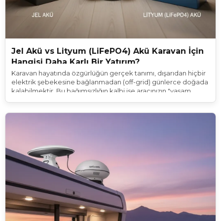
Jel Akü vs Lityum (LiFePO4) Akü Karavan İçin
Hangisi Daha Karlı Bir Yatırım?
Karavan hayatında özgürlüğün gerçek tanımı, dışarıdan hiçbir
elektrik şebekesine bağlanmadan (off-grid) günlerce doğada
kalabilmektir. Bu bağımsızlığın kalbi ise aracınızın "yaşam
aküsü" sistemidir. Yıllar boyunca karavancıların tek seçeneği
kurşun-asit bazlı jel akülerdi. Ancak son dönemde teknolojinin
ucuzlamasıyla birlikte Lityum Demir Fosfat (LiFePO4) aküler
piyasaya damgasını vurdu.