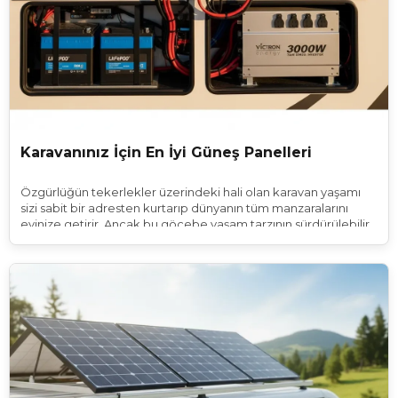
Karavanınız İçin En İyi Güneş Panelleri
Özgürlüğün tekerlekler üzerindeki hali olan karavan yaşamı
sizi sabit bir adresten kurtarıp dünyanın tüm manzaralarını
evinize getirir. Ancak bu göçebe yaşam tarzının sürdürülebilir
olması medeniyetin konforundan ne kadar ödün verdiğinize
değil bu konforu sağlayan enerjiyi nasıl yönettiğinize bağlıdır.
Kamping alanlarına bağımlı kalmadan ıssız bir koyda veya bir
dağ zirvesinde günlerce konaklayabilmenin sırrı,
gökyüzündeki sınırsız enerji kaynağını kullanabilmekten
geçer. Doğru bir enerji altyapısı kurmak buzdolabınızın
çalışması telefonunuzun şarj olması ve akşam ışıklarınızın
yanması demektir. Başlangıç aşamasında yapılan doğru
planlama ve karavan güneş paneli önerileri sayesinde rotanızı
elektrik prizlerine göre değil hayallerinize göre çizebilirsiniz.