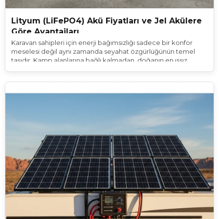
Lityum (LiFePO4) Akü Fiyatları ve Jel Akülere
Göre Avantajları
Karavan sahipleri için enerji bağımsızlığı sadece bir konfor
meselesi değil aynı zamanda seyahat özgürlüğünün temel
taşıdır. Kamp alanlarına bağlı kalmadan, doğanın en ıssız
köşelerinde günlerce konaklayabilmek ancak güvenilir bir
enerji depolama sistemiyle mümkündür. Yıllardır kurşun-asit
teknolojisinin türevleri olan sulu ve jel aküler sektörün
standardı kabul edilse de son dönemde oyunun kuralları
tamamen değişti.