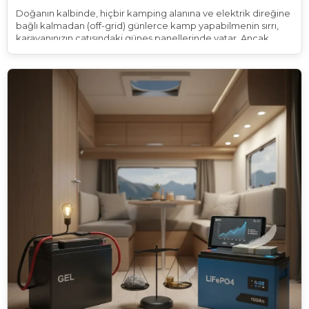
Doğanın kalbinde, hiçbir kamping alanına ve elektrik direğine
bağlı kalmadan (off-grid) günlerce kamp yapabilmenin sırrı,
karavanınızın çatısındaki güneş panellerinde yatar. Ancak
karavan dünyasına yeni adım atanların veya sistemini
büyütmek isteyenlerin aklındaki en büyük soru şudur:
"Karavanıma kaç adet ve kaç Watt güneş paneli
taktırmalıyım?"