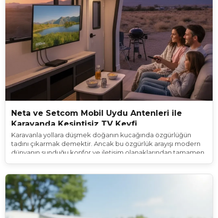
Neta ve Setcom Mobil Uydu Antenleri ile
Karavanda Kesintisiz TV Keyfi
Karavanla yollara düşmek doğanın kucağında özgürlüğün
tadını çıkarmak demektir. Ancak bu özgürlük arayışı modern
dünyanın sunduğu konfor ve iletişim olanaklarından tamamen
kopmak anlamına gelmemelidir. İster akşamları favori dizinizi
kaçırmak istemeyen bir dizi tutkunu olun ister yağmurlu bir
günde çocukları oyalamak isteyen bir ebeveyn, isterse de
dünyadaki gelişmeleri anlık takip eden bir haber meraklısı;
televizyon kültürü karavan yaşamının da vazgeçilmez bir
parçasıdır. Geleneksel kampçılıkta çanak anten kurmak,
yönünü bulmak ve sabitlemek tam bir sabır testiyken