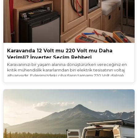
Karavanda 12 Volt mu 220 Volt mu Daha
Verimli? İnverter Seçim Rehberi
Karavanınızı bir yaşam alanına dönüştürürken vereceğiniz en
kritik mühendislik kararlarından biri elektrik tesisatının voltaj
altyapısıdır. Evlerimizdeki cihazların tamamı 220 Volt dalgalı
akım (AC) ile çalışırken, karavanlardaki yaşam aküleri ve güneş
panelleri 12 Volt doğru akım (DC) üretir. Bu durum,
karavancıları büyük bir ikilemle karşı karşıya bırakır: "Karavanda
her şeyi 12 Volt mu kurmalıyım, yoksa ev tipi 220 Volt cihazlar mı
kullanmalıyım?"