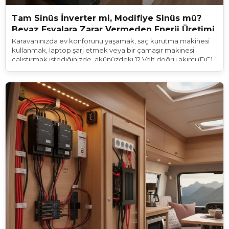
Tam Sinüs İnverter mi, Modifiye Sinüs mü?
Beyaz Eşyalara Zarar Vermeden Enerji Üretimi
Karavanınızda ev konforunu yaşamak, saç kurutma makinesi
kullanmak, laptop şarj etmek veya bir çamaşır makinesi
çalıştırmak istediğinizde, akünüzdeki 12 Volt doğru akımı (DC)
ev tipi 220 Volt dalgalı akıma (AC) çeviren bir cihaza ihtiyaç
duyarsınız. Bu dönüşümün kalbinde yer alan cihazlara İnverter
(Çevirici) adı verilir.