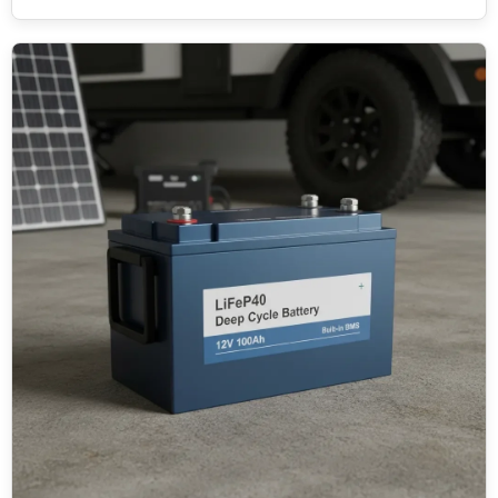
güçlü olursa olsun o enerjiyi depolayacak olan akülere iletilen
gücün kalitesi ve verimliliği sistemin genel başarısını belirler.
Güneş paneli bir "üretici" akü ise nazlı bir "tüketici" gibidir;
panelden gelen voltaj sürekli dalgalanır akü ise sabit ve belirli
bir aralıkta şarj edilmek ister.