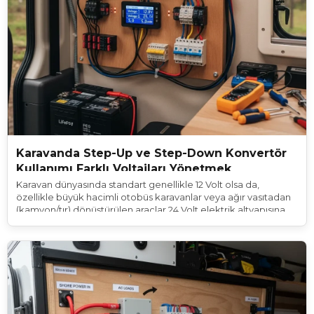
Karavanda Step-Up ve Step-Down Konvertör
Kullanımı Farklı Voltajları Yönetmek
Karavan dünyasında standart genellikle 12 Volt olsa da,
özellikle büyük hacimli otobüs karavanlar veya ağır vasıtadan
(kamyon/tır) dönüştürülen araçlar 24 Volt elektrik altyapısına
sahiptir. Bu durum, piyasadaki karavan tipi buzdolabı,
aydınlatma, hidrofor ve televizyon gibi cihazların %90'ının 12V
olması nedeniyle ciddi bir uyumsuzluk yaratır. Benzer şekilde,
bazen 12V olan sisteminizde 19V ile çalışan bir laptopu veya 24V
bir cihazı çalıştırmanız gerekebilir.