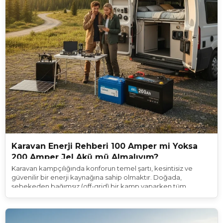
Karavan Enerji Rehberi 100 Amper mi Yoksa
200 Amper Jel Akü mü Almalıyım?
Karavan kampçılığında konforun temel şartı, kesintisiz ve
güvenilir bir enerji kaynağına sahip olmaktır. Doğada,
şebekeden bağımsız (off-grid) bir kamp yaparken tüm
elektrikli aletleriniz karavanınızın "yaşam aküsü" üzerinden
beslenir. Karavan dünyasına yeni adım atanların en sık
karşılaştığı ve enerji sisteminin temelini oluşturan o kritik soru
şudur: "İhtiyacım olan 100 Amper bir jel akü mü, yoksa 200