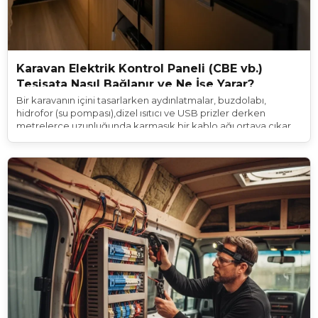
Karavan Elektrik Kontrol Paneli (CBE vb.)
Tesisata Nasıl Bağlanır ve Ne İşe Yarar?
Bir karavanın içini tasarlarken aydınlatmalar, buzdolabı,
hidrofor (su pompası),dizel ısıtıcı ve USB prizler derken
metrelerce uzunluğunda karmaşık bir kablo ağı ortaya çıkar.
Tüm bu donanımların elektriğini tek tek kablolarla doğrudan
aküye bağlamak hem büyük bir güvenlik riski (yangın) yaratır
hem de kullanımı tam bir kabusa dönüştürür. İşte
karavanınızdaki bu "sinir sistemini" tek bir merkezden, güvenle
ve şık bir şekilde yönetmenizi sağlayan o akıllı beyinlere
Elektrik Kontrol Paneli adı verilir.