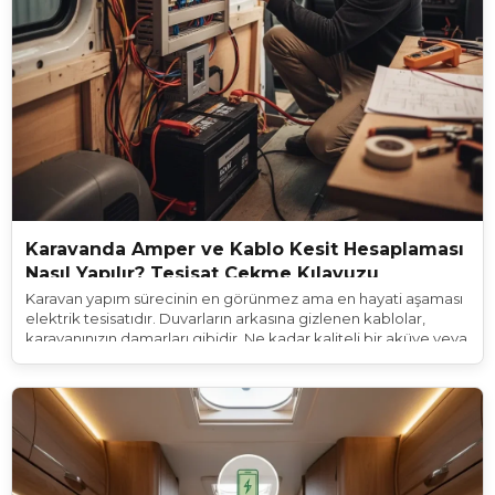
Karavanda Amper ve Kablo Kesit Hesaplaması
Nasıl Yapılır? Tesisat Çekme Kılavuzu
Karavan yapım sürecinin en görünmez ama en hayati aşaması
elektrik tesisatıdır. Duvarların arkasına gizlenen kablolar,
karavanınızın damarları gibidir. Ne kadar kaliteli bir aküye veya
güneş paneline sahip olursanız olun, yanlış hesaplanmış ince
bir kablo tüm sistemin çökmesine, cihazların bozulmasına ve
en kötüsü karavanınızda yangın çıkmasına neden olabilir.