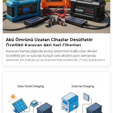
Akü Ömrünü Uzatan Cihazlar Desülfatör
Özellikli Karavan Akü Şarj Cihazları
Karavan kampçılığında enerji sisteminin kalbi olan aküler
(özellikle jel ve sulu tip kurşun-asit aküler),aynı zamanda
sistemin en pahalı ve en hassas bileşenleridir. Çoğu karavancı,
akülerini bir veya iki yıl gibi kısa bir sürede değiştirmek
zorunda kalmaktan şikayet eder. Oysa kaliteli bir akünün
ömrü, doğru bakımla 5 ila 7 yıla kadar uzatılabilir.