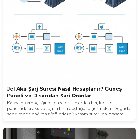
Jel Akü Şarj Süresi Nasıl Hesaplanır? Güneş
Paneli ve Dışarıdan Şarj Oranları
Karavan kampçılığında en stresli anlardan biri, kontrol
panelindeki akü voltajının hızla düştüğünü görmektir. Doğada
şebekeden bağımsız (off-grid) bir yaşam sürerken, "yaşam
akünüzün" ne kadar sürede yeniden tam kapasiteye
ulaşacağını bilmek, enerji yönetimi için hayati bir beceridir.