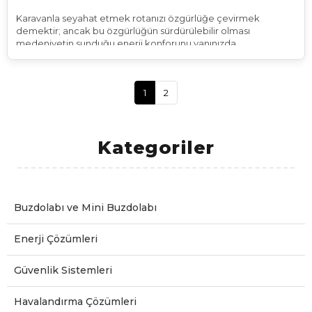
Karavanla seyahat etmek rotanızı özgürlüğe çevirmek
demektir; ancak bu özgürlüğün sürdürülebilir olması
medeniyetin sunduğu enerji konforunu yanınızda
götürebilmenize bağlıdır. Ormanın derinliklerinde veya ıssız
bir koyda buzdolabınızın çalışması telefonunuzun şarj olması
ve akşam ışıklarınızın yanması, tamamen aracınızın tavanındaki
1
2
o siyah cam plakaların gökyüzüyle kurduğu ilişkiye dayanır.
Sessiz sedasız çalışan yakıt istemeyen ve atık üretmeyen bu
teknoloji güneş ışığını nasıl oluyor da akşam yemeğinizi
pişirdiğiniz veya kitabınızı okuduğunuz bir enerjiye
Kategoriler
dönüştürüyor? Temelde karavan güneş paneli çalışma prensibi
fotovoltaik etki adı verilen fiziksel ve kimyasal bir sürece
dayanır ve bu süreç doğadaki en temiz enerji döngüsünü
başlatır.
Buzdolabı ve Mini Buzdolabı
Enerji Çözümleri
Güvenlik Sistemleri
Havalandırma Çözümleri