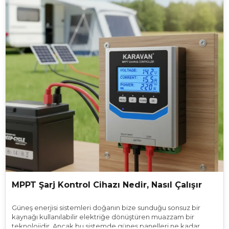
günümüz teknolojisi Neta uydu anteni karavan modelleri ve
benzeri gelişmiş sistemlerle bu zahmeti tek bir tuşa
indirgemiştir.
MPPT Şarj Kontrol Cihazı Nedir, Nasıl Çalışır
Güneş enerjisi sistemleri doğanın bize sunduğu sonsuz bir
kaynağı kullanılabilir elektriğe dönüştüren muazzam bir
teknolojidir. Ancak bu sistemde güneş panelleri ne kadar