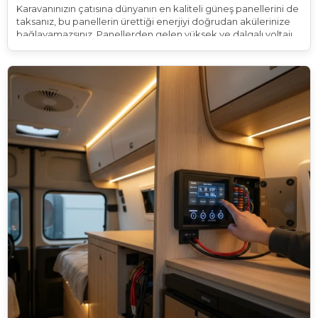
Karavanınızın çatısına dünyanın en kaliteli güneş panellerini de
taksanız, bu panellerin ürettiği enerjiyi doğrudan akülerinize
bağlayamazsınız. Panellerden gelen yüksek ve dalgalı voltajı,
akünüzün güvenle kabul edebileceği 12V (veya 24V) seviyesine
düşüren ve akü dolduğunda akımı kesen bir "beyne"
ihtiyacınız vardır. Bu cihaza Solar Şarj Kontrol Cihazı
(Regülatör) denir.