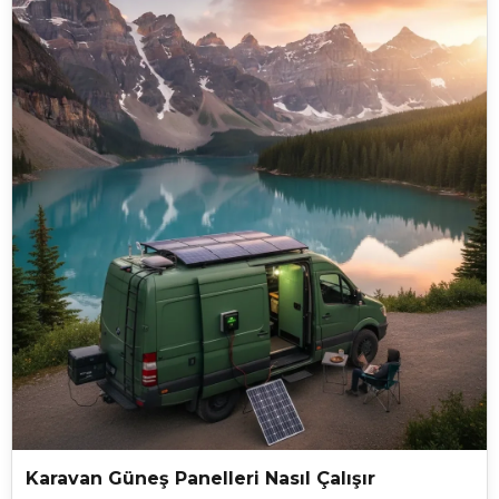
düşer. Bu aşamadaysa gökyüzündeki sonsuz kaynağı
kullanmak hem bütçeniz hem de doğa için atılacak en akıllıca
adımdır. Doğru kurgulanmış bir stratejiyle karavanda güneş
enerjisi tasarrufu sağlamak seyahat maliyetlerinizi ciddi oranda
düşürürken rotanızı elektrik prizlerine göre değil manzaraya
göre çizmenize olanak tanır.
Karavan Güneş Panelleri Nasıl Çalışır