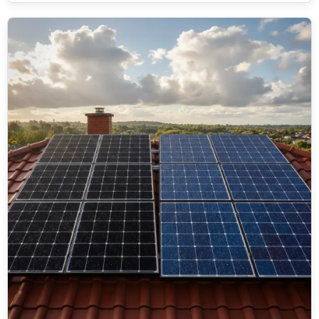
elektrik üreten inverteriniz de (çevirici) hala açık durumda.
Peki, şebekeden gelen elektrik ile inverterin ürettiği elektrik
karavanın priz tesisatında aynı anda çarpışırsa ne olur?