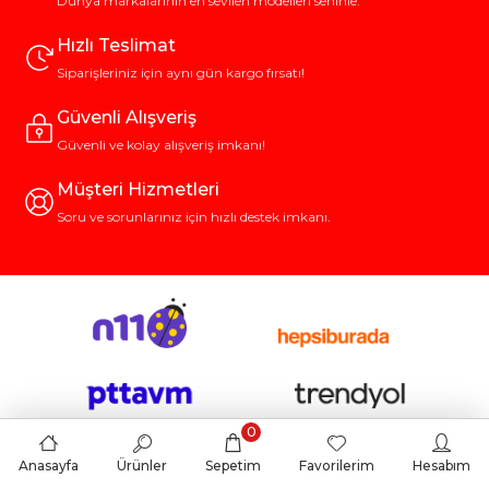
Dünya markalarının en sevilen modelleri seninle.
Hızlı Teslimat
Siparişleriniz için aynı gün kargo fırsatı!
Güvenli Alışveriş
Güvenli ve kolay alışveriş imkanı!
Müşteri Hizmetleri
Soru ve sorunlarınız için hızlı destek imkanı.
0
Anasayfa
Ürünler
Sepetim
Favorilerim
Hesabım