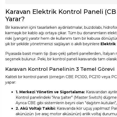
Karavan Elektrik Kontrol Paneli (CBE
Yarar?
Bir karavanın içini tasarlarken aydınlatmalar, buzdolabı, hidro
karmaşık bir kablo ağı ortaya çıkar. Tüm bu donanımların ele
riski (yangın) yaratır hem de kullanımı tam bir kabusa dönüştür
şık bir şekilde yönetmenizi sağlayan o akıllı beyinlere
Elektrik
Piyasada basit marin tip (bas-çek) şalterli panellerden, İtalyan
seçenek bulunur. Peki, bir kontrol paneli karavanda tam olarak n
Karavan Kontrol Panelinin 3 Temel Görevi
Kaliteli bir kontrol paneli (örneğin CBE PC100, PC210 veya PC3
yapar:
1. Merkezi Yönetim ve Sigortalama:
Karavandan ayrılı
Kontrol panelindeki "Ana Şalter" (Master Switch) düğmesi
Ayrıca CBE gibi sistemlerin beyni olan "dağıtım kutuları",
2. Akü Voltajı Takibi:
Karavanda kör uçuş yapılmaz! Pan
akünüzün (ve araç motor aküsünün) anlık voltaj durumunu 