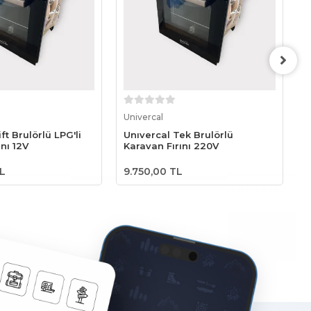
epete Ekle
Sepete Ekle
Univercal
U
ft Brulörlü LPG'li
Unıvercal Tek Brulörlü
U
ını 12V
Karavan Fırını 220V
K
TL
9.750,00 TL
1