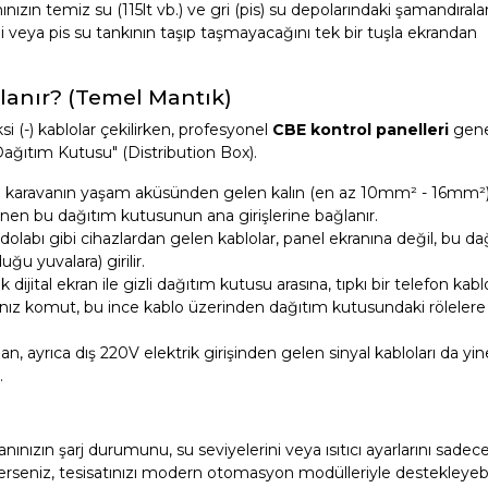
ızın temiz su (115lt vb.) ve gri (pis) su depolarındaki şamandıralar
veya pis su tankının taşıp taşmayacağını tek bir tuşla ekrandan
lanır? (Temel Mantık)
i (-) kablolar çekilirken, profesyonel
CBE kontrol panelleri
genel
Dağıtım Kutusu" (Distribution Box).
 karavanın yaşam aküsünden gelen kalın (en az 10mm² - 16mm²) 
enen bu dağıtım kutusunun ana girişlerine bağlanır.
dolabı gibi cihazlardan gelen kablolar, panel ekranına değil, bu da
ğu yuvalara) girilir.
ijital ekran ile gizli dağıtım kutusu arasına, tıpkı bir telefon kabl
ğınız komut, bu ince kablo üzerinden dağıtım kutusundaki rölelere il
n, ayrıca dış 220V elektrik girişinden gelen sinyal kabloları da yi
.
vanınızın şarj durumunu, su seviyelerini veya ısıtıcı ayarlarını sadec
erseniz, tesisatınızı modern otomasyon modülleriyle destekleyebil