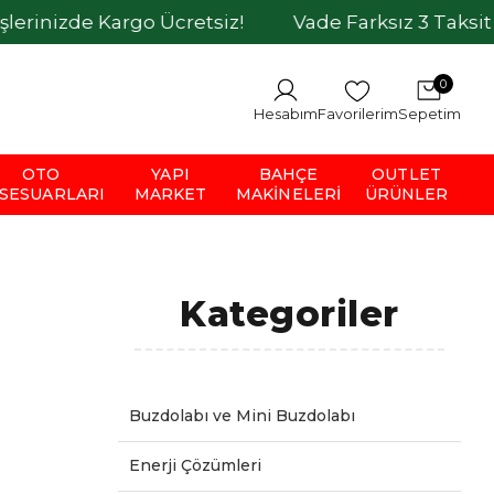
Kargo Ücretsiz!
Vade Farksız 3 Taksit İmkanı
0
Hesabım
Favorilerim
Sepetim
OTO
YAPI
BAHÇE
OUTLET
SESUARLARI
MARKET
MAKINELERI
ÜRÜNLER
Kategoriler
Buzdolabı ve Mini Buzdolabı
Enerji Çözümleri