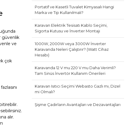
Portatif ve Kasetli Tuvalet Kimyasalı Hangi
e
Marka ve Tip Kullanılmalı?
Karavan Elektrik Tesisatı Kablo Seçimi,
Sigorta Kutusu ve İnverter Montajı
nluğunda
r güvenlik
üvenle ve
1000W, 2000W veya 3000W İnverter
Karavanda Neleri Çalıştırır? (Watt Cihaz
Hesabı)
pek çok
Karavanda 12 V mu 220 V mu Daha Verimli?
Tam Sinüs İnvertör Kullanım Önerileri
Karavan Isıtıcı Seçimi Webasto Gazlı mı, Dizel
fazlasını
mi Olmalı?
irebilir.
Şişme Çadırların Avantajları ve Dezavantajları
bilirsiniz.
na alır.
am