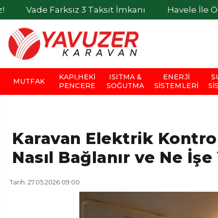
Farksız 3 Taksit İmkanı
Havele İle Ödemelerde 
KAPI,HEKI
ISITMA &
ENERJI
S
MUTFAK
PENCERE
SOĞUTMA
SISTEMLERI
SI
Karavan Elektrik Kontrol
Nasıl Bağlanır ve Ne İşe
Tarih: 27.05.2026 09:00