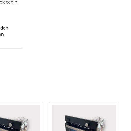
geleceğin
inden
en