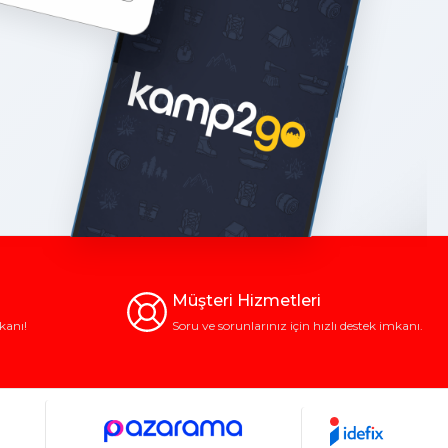
Müşteri Hizmetleri
kanı!
Soru ve sorunlarınız için hızlı destek imkanı.