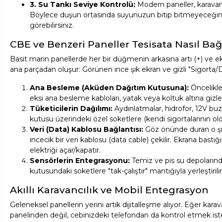
3. Su Tankı Seviye Kontrolü:
Modern paneller, karavanın
Böylece duşun ortasında suyunuzun bitip bitmeyeceğini 
görebilirsiniz.
CBE ve Benzeri Paneller Tesisata Nasıl Bağ
Basit marin panellerde her bir düğmenin arkasına artı (+) ve eks
ana parçadan oluşur: Görünen ince şık ekran ve gizli "Sigorta/
Ana Besleme (Aküden Dağıtım Kutusuna):
Öncelikle
eksi ana besleme kabloları, yatak veya koltuk altına gizl
Tüketicilerin Dağılımı:
Aydınlatmalar, hidrofor, 12V buz
kutusu üzerindeki özel soketlere (kendi sigortalarının oldu
Veri (Data) Kablosu Bağlantısı:
Göz önünde duran o şık d
incecik bir veri kablosu (data cable) çekilir. Ekrana bastı
elektriği açar/kapatır.
Sensörlerin Entegrasyonu:
Temiz ve pis su depolarında
kutusundaki soketlere "tak-çalıştır" mantığıyla yerleştirilir
Akıllı Karavancılık ve Mobil Entegrasyon
Geleneksel panellerin yerini artık dijitalleşme alıyor. Eğer kara
panelinden değil, cebinizdeki telefondan da kontrol etmek ist