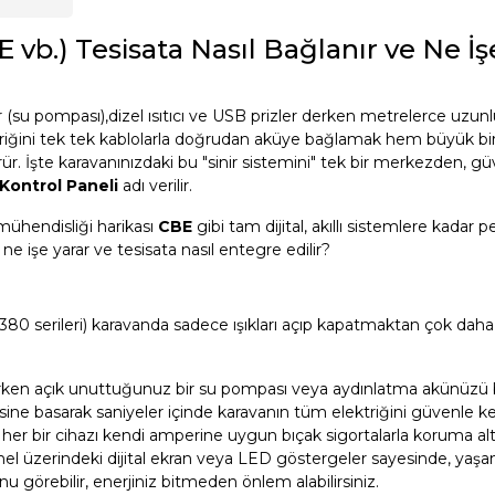
 vb.) Tesisata Nasıl Bağlanır ve Ne İş
for (su pompası),dizel ısıtıcı ve USB prizler derken metrelerce uzu
ktriğini tek tek kablolarla doğrudan aküye bağlamak hem büyük bi
ür. İşte karavanınızdaki bu "sinir sistemini" tek bir merkezden, g
 Kontrol Paneli
adı verilir.
 mühendisliği harikası
CBE
gibi tam dijital, akıllı sistemlere kadar 
e işe yarar ve tesisata nasıl entegre edilir?
80 serileri) karavanda sadece ışıkları açıp kapatmaktan çok daha 
rken açık unuttuğunuz bir su pompası veya aydınlatma akünüzü bit
ne basarak saniyeler içinde karavanın tüm elektriğini güvenle kese
 her bir cihazı kendi amperine uygun bıçak sigortalarla koruma altı
el üzerindeki dijital ekran veya LED göstergeler sayesinde, yaş
görebilir, enerjiniz bitmeden önlem alabilirsiniz.