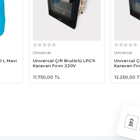
le
Sepete Ekle
S
Univercal
Univercal
0 L Mavi
Unıvercal Çift Brulörlü LPG'li
Unıvercal Çi
Karavan Fırını 220V
Karavan Fır
11.750,00 TL
12.250,00 