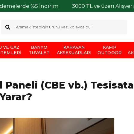
%5 İndirim
3000 TL ve üzeri Alışverişlerinizde 
U VE GAZ
BANYO
KARAVAN
KAMP
STEMLERI
TUVALET
AKSESUARLARI
OUTDOOR
AK
 Paneli (CBE vb.) Tesisata
 Yarar?