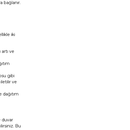
a bağlanır.
likle iki
artı ve
ğıtım
osu gibi
etilir ve
ne dağıtım
e duvar
irsiniz. Bu