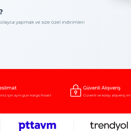
?
layca yapmak ve size özel indirimleri
Teslimat
Güvenli Alışveriş
riniz için aynı gün kargo fırsatı!
Güvenli ve kolay alışveriş im