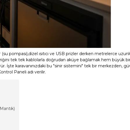
for (su pompası),dizel ısıtıcı ve USB prizler derken metrelerce uzu
ktriğini tek tek kablolarla doğrudan aküye bağlamak hem büyük bi
ür. İşte karavanınızdaki bu "sinir sistemini" tek bir merkezden, g
ntrol Paneli adı verilir.
 Mantık)