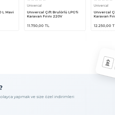
le
Sepete Ekle
S
Univercal
Univercal
0 L Mavi
Unıvercal Çift Brulörlü LPG'li
Unıvercal Çi
Karavan Fırını 220V
Karavan Fır
11.750,00 TL
12.250,00 
?
layca yapmak ve size özel indirimleri