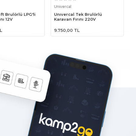
epete Ekle
Sepete Ekle
Univercal
U
ft Brulörlü LPG'li
Unıvercal Tek Brulörlü
U
ını 12V
Karavan Fırını 220V
K
TL
9.750,00 TL
1