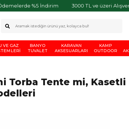
e %5 İndirim
3000 TL ve üzeri Alışverişlerinizde
U VE GAZ
BANYO
KARAVAN
KAMP
STEMLERI
TUVALET
AKSESUARLARI
OUTDOOR
AK
i Torba Tente mi, Kasetli
delleri