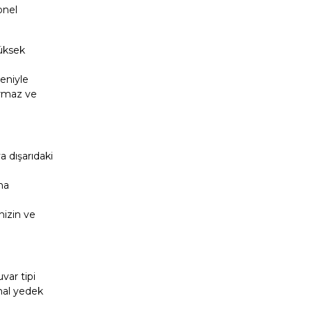
onel
yüksek
eniyle
tırmaz ve
 dışarıdaki
na
nizin ve
uvar tipi
nal yedek