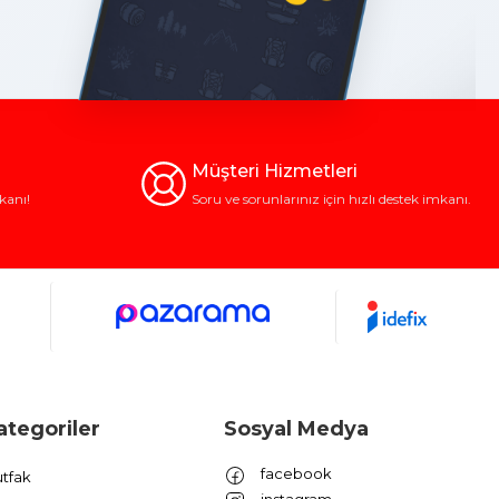
Müşteri Hizmetleri
kanı!
Soru ve sorunlarınız için hızlı destek imkanı.
ategoriler
Sosyal Medya
facebook
tfak