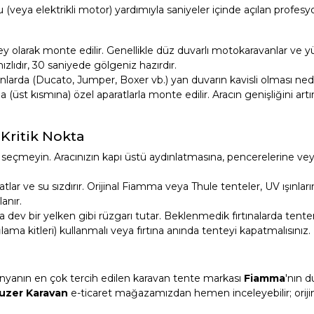
(veya elektrikli motor) yardımıyla saniyeler içinde açılan profesy
y olarak monte edilir. Genellikle düz duvarlı motokaravanlar ve 
ızlıdır, 30 saniyede gölgeniz hazırdır.
anlarda (Ducato, Jumper, Boxer vb.) yan duvarın kavisli olması ned
a (üst kısmına) özel aparatlarla monte edilir. Aracın genişliğini ar
Kritik Nokta
seçmeyin. Aracınızın kapı üstü aydınlatmasına, pencerelerine veya
ar ve su sızdırır. Orijinal Fiamma veya Thule tenteler, UV ışınları
anır.
a dev bir yelken gibi rüzgarı tutar. Beklenmedik fırtınalarda tente
ma kitleri) kullanmalı veya fırtına anında tenteyi kapatmalısınız.
Dünyanın en çok tercih edilen karavan tente markası
Fiamma
'nın d
uzer Karavan
e-ticaret mağazamızdan hemen inceleyebilir; oriji