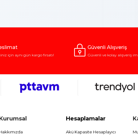
Teslimat
Güvenli Alışveriş
riniz için aynı gün kargo fırsatı!
Güvenli ve kolay alışveriş im
Kurumsal
Hesaplamalar
K
Hakkımızda
Akü Kapasite Hesaplayıcı
Mu