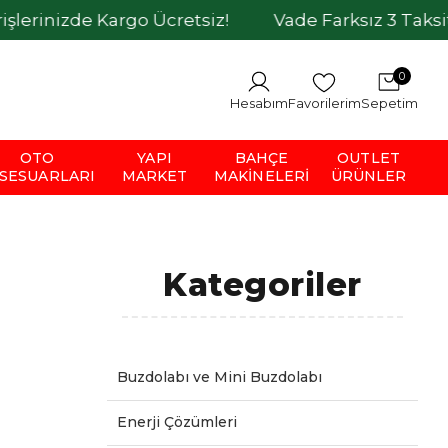
 Kargo Ücretsiz!
Vade Farksız 3 Taksit İmkanı
0
Hesabım
Favorilerim
Sepetim
OTO
YAPI
BAHÇE
OUTLET
SESUARLARI
MARKET
MAKINELERI
ÜRÜNLER
Kategoriler
Buzdolabı ve Mini Buzdolabı
Enerji Çözümleri