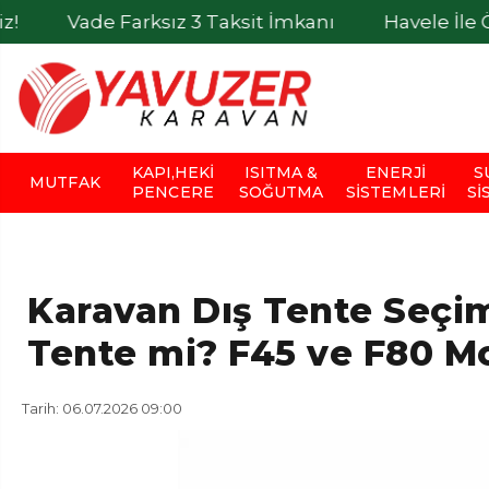
e Farksız 3 Taksit İmkanı
Havele İle Ödemelerd
KAPI,HEKI
ISITMA &
ENERJI
S
MUTFAK
PENCERE
SOĞUTMA
SISTEMLERI
SI
Karavan Dış Tente Seçim
Tente mi? F45 ve F80 Mo
Tarih: 06.07.2026 09:00