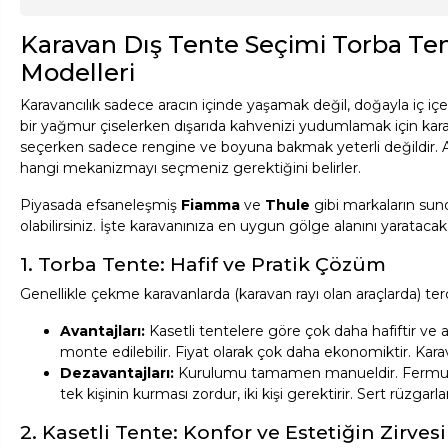
Karavan Dış Tente Seçimi Torba Ten
Modelleri
Karavancılık sadece aracın içinde yaşamak değil, doğayla iç i
bir yağmur çiselerken dışarıda kahvenizi yudumlamak için karav
seçerken sadece rengine ve boyuna bakmak yeterli değildir. Ar
hangi mekanizmayı seçmeniz gerektiğini belirler.
Piyasada efsaneleşmiş
Fiamma
ve
Thule
gibi markaların sun
olabilirsiniz. İşte karavanınıza en uygun gölge alanını yarataca
1. Torba Tente: Hafif ve Pratik Çözüm
Genellikle çekme karavanlarda (karavan rayı olan araçlarda) terci
Avantajları:
Kasetli tentelere göre çok daha hafiftir ve a
monte edilebilir. Fiyat olarak çok daha ekonomiktir. Ka
Dezavantajları:
Kurulumu tamamen manueldir. Fermuarı a
tek kişinin kurması zordur, iki kişi gerektirir. Sert rüzgarla
2. Kasetli Tente: Konfor ve Estetiğin Zirvesi