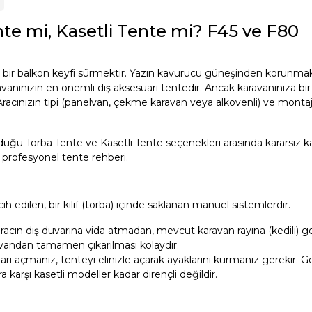
te mi, Kasetli Tente mi? F45 ve F80
çe bir balkon keyfi sürmektir. Yazın kavurucu güneşinden korunmak
anınızın en önemli dış aksesuarı tentedir. Ancak karavanınıza bir
acınızın tipi (panelvan, çekme karavan veya alkovenli) ve montaj 
duğu Torba Tente ve Kasetli Tente seçenekleri arasında kararsız k
k profesyonel tente rehberi.
h edilen, bir kılıf (torba) içinde saklanan manuel sistemlerdir.
racın dış duvarına vida atmadan, mevcut karavan rayına (kedili) ge
ravandan tamamen çıkarılması kolaydır.
çmanız, tenteyi elinizle açarak ayaklarını kurmanız gerekir. Ge
ra karşı kasetli modeller kadar dirençli değildir.