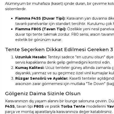
Alüminyum bir muhafaza (kaset) içinde duran, bir çevirme kolu 
sistemlerdir.
Fiamma F45S (Duvar Tipi):
Karavanın yan duvarına dike
tavanlı panelvanlar için standart tercihtir. Kurulumu çok h
Fiamma F80S (Tavan Tipi):
Özellikle yeni nesil panelv
duvar tipi tente takmak zordur. F80 serisi, aracın tavanın
estetik bir görünüm sunar.
Tente Seçerken Dikkat Edilmesi Gereken 3 
Uzunluk Hesabı:
Tenteyi sadece "en uzunu olsun" diye 
servis kapaklarına denk gelip gelmediğini kontrol edin.
Kumaş Kalitesi:
Ucuz tenteler güneş altında zamanla çatl
dayanıklı, yanmaz ve su geçirmez özel vinil kumaşlar kull
Rüzgar Sensörü ve Ayaklar:
Kasetli tenteler açıldığınd
aracınızın zarar görmemesi için mutlaka "Tie Down" (bağla
Gölgeniz Daima Sizinle Olsun
Karavanınızın dış yaşam alanını bir lounge salonuna çevirin. 
F45S
, tavan tipi
F80S
ve pratik
Torba Tente
modellerini
Yav
parça ve montaj aparatlarıyla karavanınıza değer katabilirsiniz.