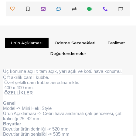
Ürün Açıklaması
Ödeme Seçenekleri
Teslimat
Değerlendirmeler
Üç konuma açılır: tam açık, yarı açık ve kötü hava konumu.
Çift akrilik camlı kubbe.
Özel şekilli cam kubbe aerodinamiktir.
400 x 400 mm.
ÖZELLİKLER
Genel
Model -> Mini Heki Style
Ürün Açıklaması -> Cebri havalandırmalı çatı penceresi, çatı
kalınlığı 25–42 mm
Boyutlar
Boyutlar ürün derinliği -> 520 mm
Boyutlar ürün genişliği -> 535 mm