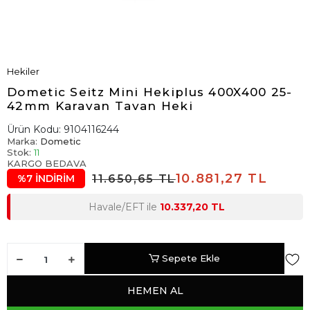
Hekiler
Dometic Seitz Mini Hekiplus 400X400 25-
42mm Karavan Tavan Heki
Ürün Kodu:
9104116244
Marka:
Dometic
Stok:
11
KARGO BEDAVA
10.881,27 TL
11.650,65 TL
%7 İNDİRİM
Havale/EFT ile
10.337,20 TL
Sepete Ekle
HEMEN AL