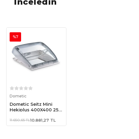
İnceledin
%7
Sepete Ekle
Dometic
Dometic Seitz Mini
Hekiplus 400X400 25-
42mm Karavan Tavan
11.650,65 TL
10.881,27 TL
Heki