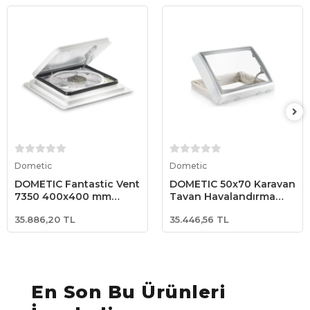
Sepete Ekle
Sepete Ekle
Dometic
Dometic
DOMETIC Fantastic Vent
DOMETIC 50x70 Karavan
7350 400x400 mm
Tavan Havalandırma
Beyaz Kubbeli Karavan
Heki
35.886,20 TL
35.446,56 TL
Çatı Havalandırması –
12V Fanlı Tavan
Havalandırma
En Son Bu Ürünleri