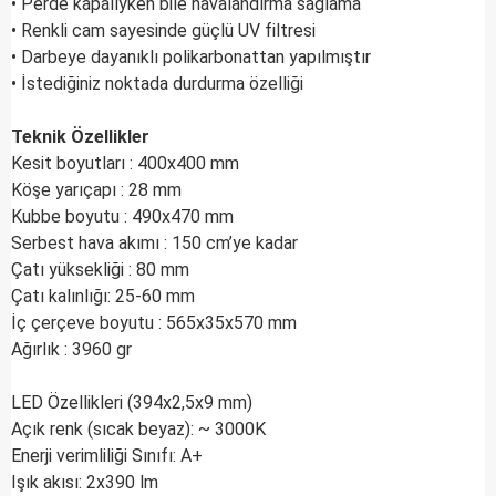
• Perde kapalıyken bile havalandırma sağlama
• Renkli cam sayesinde güçlü UV filtresi
• Darbeye dayanıklı polikarbonattan yapılmıştır
• İstediğiniz noktada durdurma özelliği
Teknik Özellikler
Kesit boyutları : 400x400 mm
Köşe yarıçapı : 28 mm
Kubbe boyutu : 490x470 mm
Serbest hava akımı : 150 cm’ye kadar
Çatı yüksekliği : 80 mm
Çatı kalınlığı: 25-60 mm
İç çerçeve boyutu : 565x35x570 mm
Ağırlık : 3960 gr
LED Özellikleri (394x2,5x9 mm)
Açık renk (sıcak beyaz): ~ 3000K
Enerji verimliliği Sınıfı: A+
Işık akısı: 2x390 lm