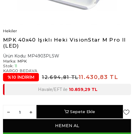
Hekiler
MPK 40x40 Işıklı Heki VisionStar M Pro II
(LED)
Ürün Kodu:
MP4903PLSW
Marka:
MPK
Stok:
11
KARGO BEDAVA
11.430,83 TL
12.694,81 TL
%10 İNDİRİM
Havale/EFT ile
10.859,29 TL
Sepete Ekle
HEMEN AL