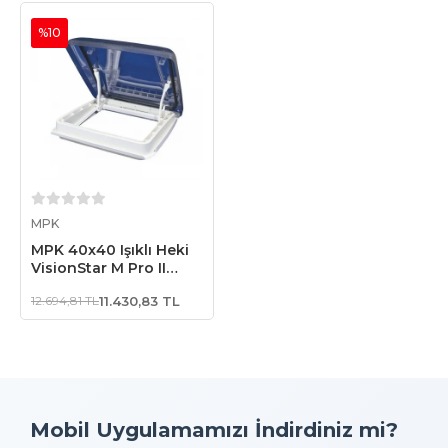
%10
Sepete Ekle
MPK
MPK 40x40 Işıklı Heki
VisionStar M Pro II
(LED)
12.694,81 TL
11.430,83 TL
Mobil Uygulamamızı İndirdiniz mi?