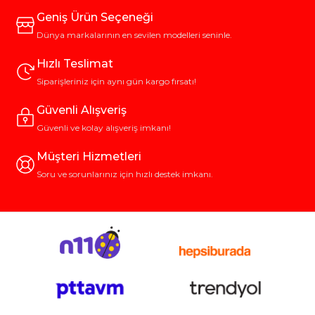
Geniş Ürün Seçeneği
Dünya markalarının en sevilen modelleri seninle.
Hızlı Teslimat
Siparişleriniz için aynı gün kargo fırsatı!
Güvenli Alışveriş
Güvenli ve kolay alışveriş imkanı!
Müşteri Hizmetleri
Soru ve sorunlarınız için hızlı destek imkanı.