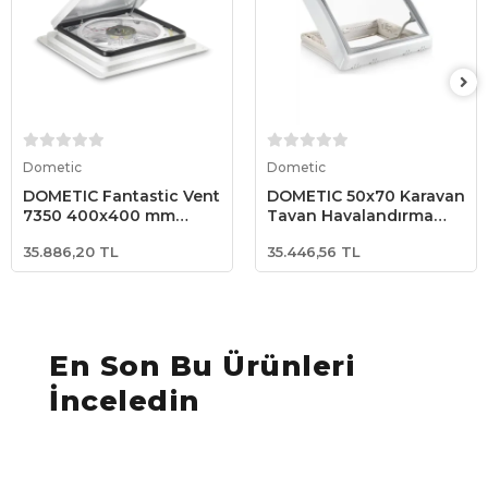
Sepete Ekle
Sepete Ekle
Dometic
Dometic
DOMETIC Fantastic Vent
DOMETIC 50x70 Karavan
7350 400x400 mm
Tavan Havalandırma
Beyaz Kubbeli Karavan
Heki
35.886,20 TL
35.446,56 TL
Çatı Havalandırması –
12V Fanlı Tavan
Havalandırma
En Son Bu Ürünleri
İnceledin