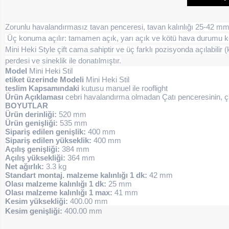
Zorunlu havalandırmasız tavan penceresi, tavan kalınlığı 25-42 mm
Üç konuma açılır: tamamen açık, yarı açık ve kötü hava durumu
Mini Heki Style çift cama sahiptir ve üç farklı pozisyonda açılabilir 
perdesi ve sineklik ile donatılmıştır.
Model
Mini Heki Stil
etiket üzerinde Modeli
Mini Heki Stil
teslim Kapsamındaki
kutusu manuel ile rooflight
Ürün Açıklaması
cebri havalandırma olmadan Çatı penceresinin, ç
BOYUTLAR
Ürün derinliği:
520 mm
Ürün genişliği:
535 mm
Sipariş edilen genişlik:
400 mm
Sipariş edilen yükseklik:
400 mm
Açılış genişliği:
384 mm
Açılış yüksekliği:
364 mm
Net ağırlık:
3.3 kg
Standart montaj. malzeme kalınlığı 1 dk:
42 mm
Olası malzeme kalınlığı 1 dk:
25 mm
Olası malzeme kalınlığı 1 max:
41 mm
Kesim yüksekliği:
400.00 mm
Kesim genişliği:
400.00 mm