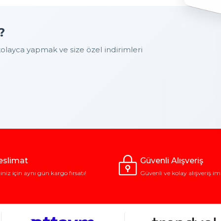
?
layca yapmak ve size özel indirimleri
Teslimat
Güvenli Alışveriş
riniz için aynı gün kargo fırsatı!
Güvenli ve kolay alışveriş im