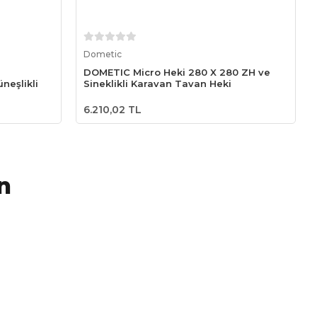
Sepete Ekle
Dometic
DOMETIC Micro Heki 280 X 280 ZH ve
neşlikli
Sineklikli Karavan Tavan Heki
6.210,02 TL
n