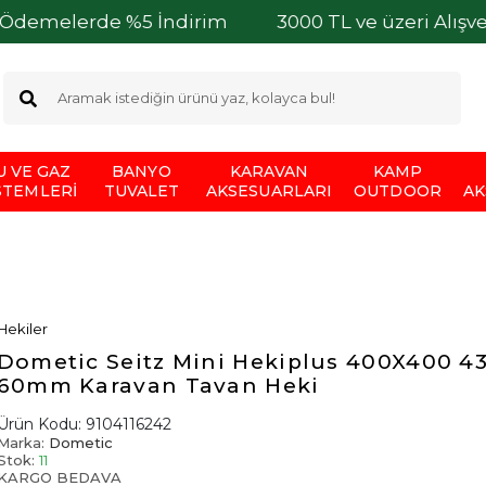
rde %5 İndirim
3000 TL ve üzeri Alışverişlerini
U VE GAZ
BANYO
KARAVAN
KAMP
STEMLERI
TUVALET
AKSESUARLARI
OUTDOOR
AK
Hekiler
Dometic Seitz Mini Hekiplus 400X400 43
60mm Karavan Tavan Heki
Ürün Kodu:
9104116242
Marka:
Dometic
Stok:
11
KARGO BEDAVA