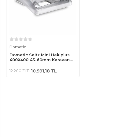
Sepete Ekle
Dometic
Dometic Seitz Mini Hekiplus
400X400 43-60mm Karavan
Tavan Heki
12.200,21 TL
10.991,18 TL