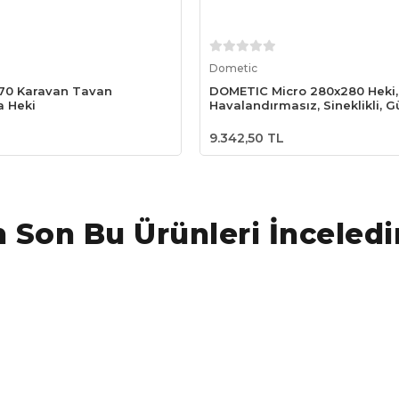
Sepete Ekle
Sepete Ekle
Dometic
70 Karavan Tavan
DOMETIC Micro 280x280 Heki,
 Heki
Havalandırmasız, Sineklikli, Gü
9.342,50 TL
 Son Bu Ürünleri İnceledi