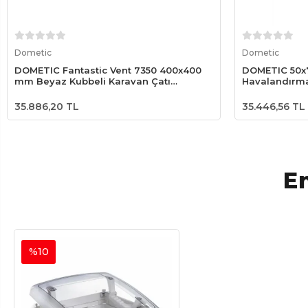
Sepete Ekle
Dometic
Dometic
DOMETIC Fantastic Vent 7350 400x400
DOMETIC 50x
mm Beyaz Kubbeli Karavan Çatı
Havalandırma
Havalandırması – 12V Fanlı Tavan
Havalandırma
35.886,20 TL
35.446,56 TL
En
%10