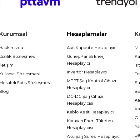
Kurumsal
Hesaplamalar
K
Hakkımızda
Akü Kapasite Hesaplayıcı
Mu
Gizlilik Sözleşmesi
Güneş Paneli Enerji
Ka
Hesaplayıcı
İletişim
Is
İnvertör Hesaplayıcı
Kullanıcı Sözleşmesi
En
MPPT Şarj Kontrol Cihazı
Mesafeli Satış Sözleşmesi
Su
Hesaplayıcı
Blog
Ba
DC-DC Şarj Cihazı
Ka
Hesaplayıcısı
Ka
Kablo Kesit Hesaplayıcı
Ot
Karavan Enerji Tüketim
Ya
Hesaplayıcısı
Ba
Akü Şarj Süresi Hesaplayıcı