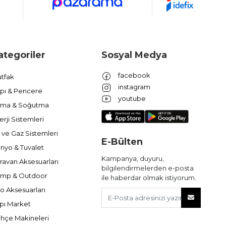
ategoriler
Sosyal Medya
facebook
tfak
instagram
pı & Pencere
youtube
ıtma & Soğutma
erji Sistemleri
 ve Gaz Sistemleri
E-Bülten
nyo & Tuvalet
Kampanya, duyuru,
ravan Aksesuarları
bilgilendirmelerden e-posta
mp & Outdoor
ile haberdar olmak istiyorum.
o Aksesuarları
pı Market
hçe Makineleri