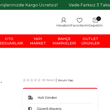
zde Kargo Ücretsiz!
Vade Farksız 3 Taksit İmkanı
0
Hesabım
Favorilerim
Sepetim
OTO
YAPI
BAHÇE
OUTLET
SESUARLARI
MARKET
MAKINELERI
ÜRÜNLER
Yorum Yap
(0) Yorum
-
Hızlı Gönderi
Güvenli Alışveriş