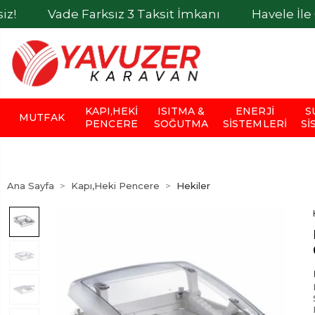
ade Farksız 3 Taksit İmkanı
Havele İle Ödemele
KAPI,HEKI
ISITMA &
ENERJI
S
MUTFAK
PENCERE
SOĞUTMA
SISTEMLERI
SI
Ana Sayfa
Kapı,Heki Pencere
Hekiler