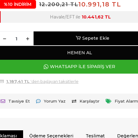
10.991,18 TL
12.200,21 TL
%10 İNDİRİM
Havale/EFT ile
10.441,62 TL
Sepete Ekle
HEMEN AL
WHATSAPP İLE SİPARİŞ VER
1.187,41 TL
'den başlayan taksitlerle
Tavsiye Et
Yorum Yaz
Karşılaştır
Fiyat Alarm
ıklaması
Ödeme Seçenekleri
Teslimat
Değerlen