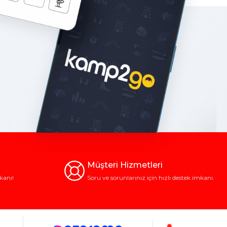
Müşteri Hizmetleri
kanı!
Soru ve sorunlarınız için hızlı destek imkanı.