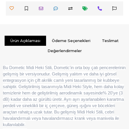
Ürün Açıklaması
Ödeme Seçenekleri
Teslimat
Değerlendirmeler
Bu Dometic Midi Heki Stili, Dometic'in orta boy çatı pencerelerinin
gelişmiş bir versiyonudur. Gelişmiş yalıtım ve daha iyi görsel
entegrasyon için çift akrilik camlı yeni tasarlanmış bir kubbeye
sahiptir. Geliştirilmiş tasarımıyla Midi Heki Style, hem daha kolay
temizlenir hem de geliştirilmiş aerodinamik sayesinde% 20'ye (3
dB) kadar daha az gürültü üretir. Ayrı ayrı ayarlanabilen karartma
perdeli ve sineklikli bir iç çerçeve, güneş ışığını ve böcekleri
araçtan rahatça uzak tutar. Bu gelişmiş Midi Heki Stili, cebri
havalandırmalı veya havalandırmasız krank veya manivela ile
kullanılabilir.