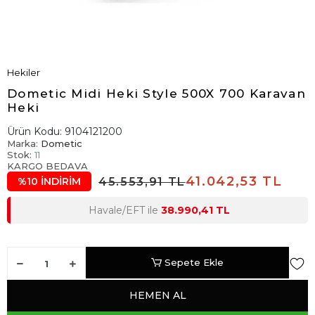
Hekiler
Dometic Midi Heki Style 500X 700 Karavan
Heki
Ürün Kodu:
9104121200
Marka:
Dometic
Stok:
11
KARGO BEDAVA
41.042,53 TL
45.553,91 TL
%10 İNDİRİM
Havale/EFT ile
38.990,41 TL
Sepete Ekle
HEMEN AL