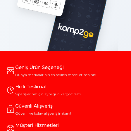
Geniş Ürün Seçeneği
Dünya markalarının en sevilen modelleri seninle.
Hızlı Teslimat
Siparişleriniz için aynı gün kargo fırsatı!
Güvenli Alışveriş
Güvenli ve kolay alışveriş imkanı!
Müşteri Hizmetleri