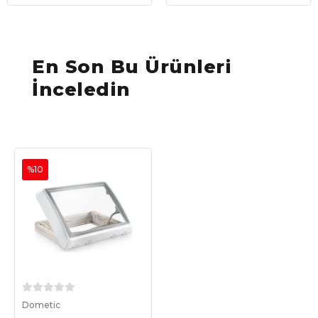
12V Fanlı Tavan
Havalandırma
En Son Bu Ürünleri
İnceledin
%10
Sepete Ekle
Dometic