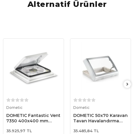
Alternatif Ürünler
Sepete Ekle
Sepete Ekle
Dometic
Dometic
DOMETIC Fantastic Vent
DOMETIC 50x70 Karavan
7350 400x400 mm
Tavan Havalandırma
Beyaz Kubbeli Karavan
Heki
35.925,97 TL
35.485,84 TL
Çatı Havalandırması –