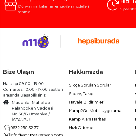
Hızlı 
Dünya markalarının en sevilen modelleri
Siparişle
seninle.
Bize Ulaşın
Hakkımızda
Haftaiçi 09:00 - 19:00
Sıkça Sorulan Sorular
Cumartesi 10:00 - 17:00 saatleri
Sipariş Takip
arasında ulaşabilirsiniz.
Havale Bildirimleri
Madenler Mahallesi
Palandöken Caddesi
Kamp2Go Mobil Uygulama
No:38/B Ümraniye /
Kamp Alanı Haritası
İSTANBUL
Hızlı Ödeme
0532 250 32 37
info@yavuzerkaravan.com