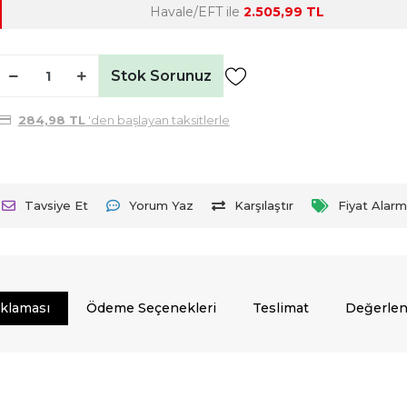
Havale/EFT ile
2.505,99 TL
Stok Sorunuz
284,98 TL
'den başlayan taksitlerle
Tavsiye Et
Yorum Yaz
Karşılaştır
Fiyat Alarm
ıklaması
Ödeme Seçenekleri
Teslimat
Değerlen