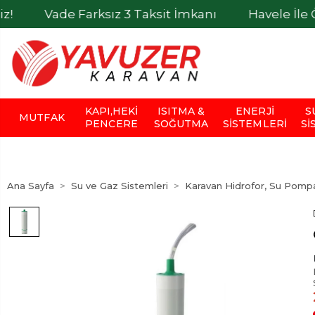
Vade Farksız 3 Taksit İmkanı
Havele İle Ödemel
KAPI,HEKI
ISITMA &
ENERJI
S
MUTFAK
PENCERE
SOĞUTMA
SISTEMLERI
SI
Ana Sayfa
Su ve Gaz Sistemleri
Karavan Hidrofor, Su Pompa