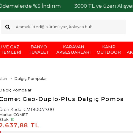
erde %5 İndirim
3000 TL ve üzeri Alışverişlerini
U VE GAZ
BANYO
KARAVAN
KAMP
STEMLERI
TUVALET
AKSESUARLARI
OUTDOOR
AK
ları
Dalgıç Pompalar
Dalgıç Pompalar
Comet Geo-Duplo-Plus Dalgıç Pompa
Ürün Kodu:
CM1800.77.00
Marka:
COMET
Stok:
10
2.637,88 TL