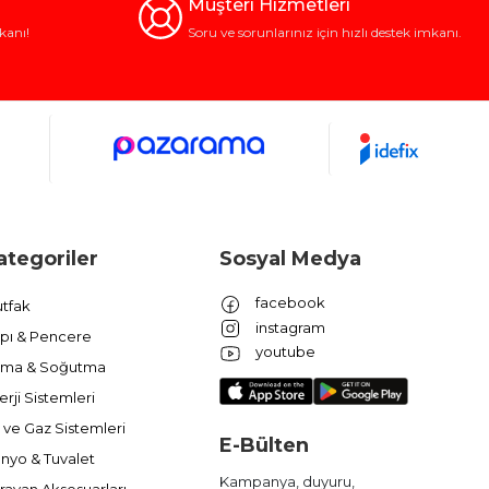
Müşteri Hizmetleri
kanı!
Soru ve sorunlarınız için hızlı destek imkanı.
ategoriler
Sosyal Medya
facebook
tfak
instagram
pı & Pencere
youtube
ıtma & Soğutma
erji Sistemleri
 ve Gaz Sistemleri
E-Bülten
nyo & Tuvalet
Kampanya, duyuru,
ravan Aksesuarları