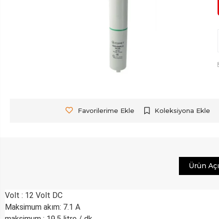
Favorilerime Ekle
Koleksiyona Ekle
Ürün Aç
Volt : 12 Volt DC
Maksimum akım: 7.1 A
maksimum : 19.5 litre / dk