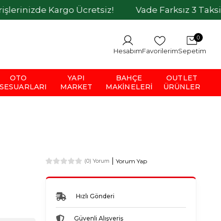
zde Kargo Ücretsiz!
Vade Farksız 3 Taksit İmkan
0
Hesabım
Favorilerim
Sepetim
OTO
YAPI
BAHÇE
OUTLET
SESUARLARI
MARKET
MAKINELERI
ÜRÜNLER
Yorum Yap
(0) Yorum
Hızlı Gönderi
Güvenli Alışveriş