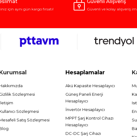
Teslimat
Güvenli Alışveriş
riniz için aynı gün kargo fırsatı!
Güvenli ve kolay alışveriş im
Kurumsal
Hesaplamalar
K
Hakkımızda
Akü Kapasite Hesaplayıcı
Mu
Gizlilik Sözleşmesi
Güneş Paneli Enerji
Ka
Hesaplayıcı
İletişim
Is
İnvertör Hesaplayıcı
Kullanıcı Sözleşmesi
En
MPPT Şarj Kontrol Cihazı
Mesafeli Satış Sözleşmesi
Su
Hesaplayıcı
Blog
Ba
DC-DC Şarj Cihazı
Ka