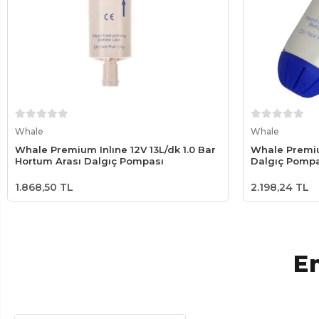
Sepete Ekle
Whale
Whale
Whale Premium Inlıne 12V 13L/dk 1.0 Bar
Whale Premiu
Hortum Arası Dalgıç Pompası
Dalgıç Pompa
1.868,50 TL
2.198,24 TL
En