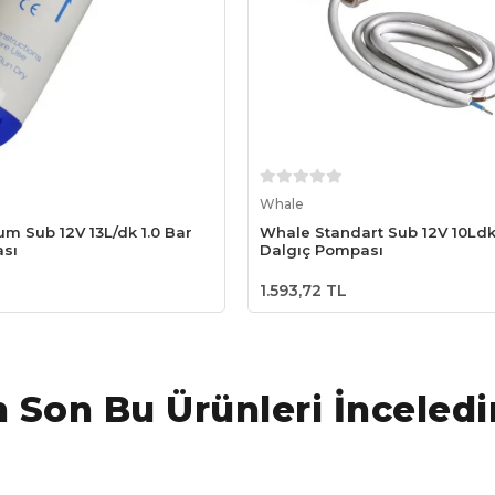
Sepete Ekle
Sepete Ekle
Whale
m Sub 12V 13L/dk 1.0 Bar
Whale Standart Sub 12V 10Ldk
sı
Dalgıç Pompası
1.593,72 TL
 Son Bu Ürünleri İnceledi