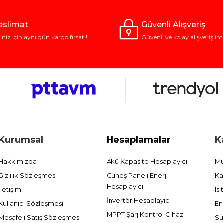
Teslimat
Güvenli Alışveriş
riniz için aynı gün kargo fırsatı!
Güvenli ve kolay alışveriş im
Kurumsal
Hesaplamalar
K
Hakkımızda
Akü Kapasite Hesaplayıcı
Mu
Gizlilik Sözleşmesi
Güneş Paneli Enerji
Ka
Hesaplayıcı
İletişim
Is
İnvertör Hesaplayıcı
Kullanıcı Sözleşmesi
En
MPPT Şarj Kontrol Cihazı
Mesafeli Satış Sözleşmesi
Su