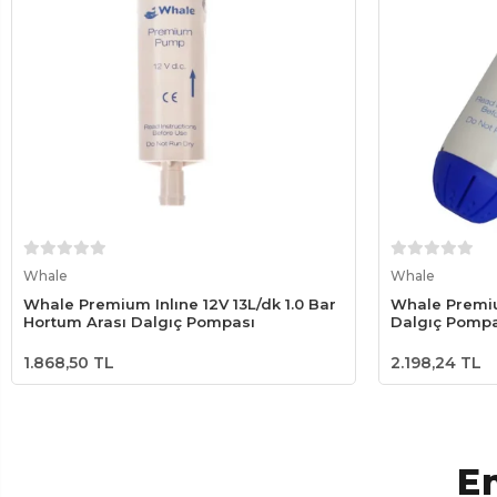
Sepete Ekle
Whale
Whale
Whale Premium Inlıne 12V 13L/dk 1.0 Bar
Whale Premiu
Hortum Arası Dalgıç Pompası
Dalgıç Pompa
1.868,50 TL
2.198,24 TL
En