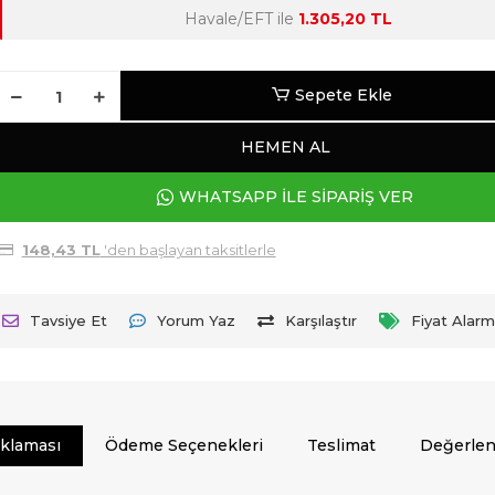
Havale/EFT ile
1.305,20 TL
Sepete Ekle
HEMEN AL
WHATSAPP İLE SİPARİŞ VER
148,43 TL
'den başlayan taksitlerle
Tavsiye Et
Yorum Yaz
Karşılaştır
Fiyat Alarm
ıklaması
Ödeme Seçenekleri
Teslimat
Değerlen