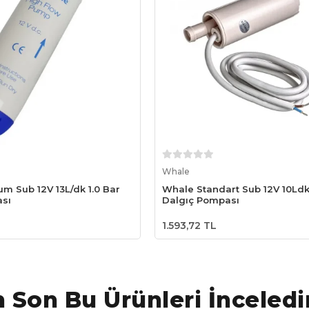
Sepete Ekle
Sepete Ekle
Whale
m Sub 12V 13L/dk 1.0 Bar
Whale Standart Sub 12V 10Ldk
sı
Dalgıç Pompası
1.593,72 TL
 Son Bu Ürünleri İnceledi