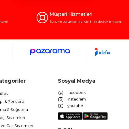
Müşteri Hizmetleri
kanı!
Soru ve sorunlarınız için hızlı destek imkanı.
ategoriler
Sosyal Medya
facebook
tfak
instagram
pı & Pencere
youtube
ıtma & Soğutma
erji Sistemleri
 ve Gaz Sistemleri