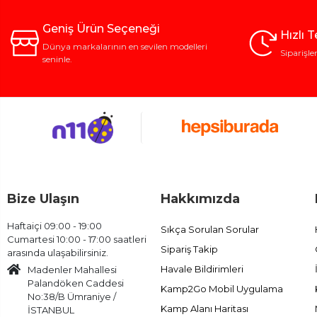
Geniş Ürün Seçeneği
Hızlı 
Dünya markalarının en sevilen modelleri
Siparişle
seninle.
Bize Ulaşın
Hakkımızda
Haftaiçi 09:00 - 19:00
Sıkça Sorulan Sorular
Cumartesi 10:00 - 17:00 saatleri
Sipariş Takip
arasında ulaşabilirsiniz.
Havale Bildirimleri
Madenler Mahallesi
Palandöken Caddesi
Kamp2Go Mobil Uygulama
No:38/B Ümraniye /
Kamp Alanı Haritası
İSTANBUL