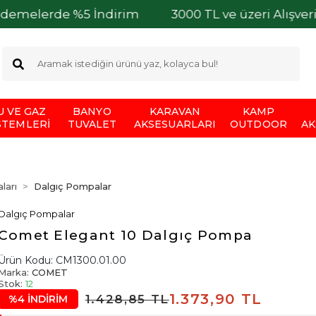
rde %5 İndirim
3000 TL ve üzeri Alışverişleriniz
U VE GAZ
BANYO
KARAVAN
KAMP
STEMLERI
TUVALET
AKSESUARLARI
OUTDOOR
AK
ları
Dalgıç Pompalar
Dalgıç Pompalar
Comet Elegant 10 Dalgıç Pompa
Ürün Kodu:
CM1300.01.00
Marka:
COMET
Stok:
12
1.373,90 TL
1.428,85 TL
%4 İNDİRİM