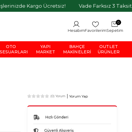
de Kargo Ücretsiz!
Vade Farksız 3 Taksit İmkanı
0
Hesabım
Favorilerim
Sepetim
OTO
YAPI
BAHÇE
OUTLET
SESUARLARI
MARKET
MAKINELERI
ÜRÜNLER
Yorum Yap
(0) Yorum
Hızlı Gönderi
Güvenli Alışveriş