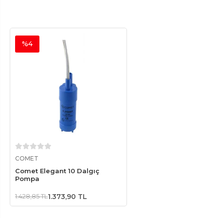
%4
Sepete Ekle
COMET
Comet Elegant 10 Dalgıç
Pompa
1.428,85 TL
1.373,90 TL