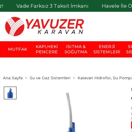
de Farksız 3 Taksit İmkanı
Havele İle Ödemele
KAPI,HEKI
ISITMA &
ENERJI
S
MUTFAK
PENCERE
SOĞUTMA
SISTEMLERI
SI
Ana Sayfa
Su ve Gaz Sistemleri
Karavan Hidrofor, Su Pompa