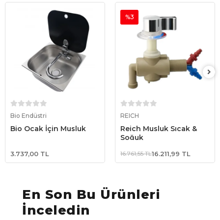
%3
Sepete Ekle
Sepete Ekle
Bio Endüstri
REICH
Bio Ocak İçin Musluk
Reich Musluk Sıcak &
Soğuk
3.737,00 TL
16.761,55 TL
16.211,99 TL
En Son Bu Ürünleri
İnceledin