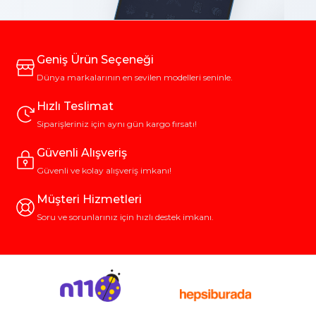
Geniş Ürün Seçeneği
Dünya markalarının en sevilen modelleri seninle.
Hızlı Teslimat
Siparişleriniz için aynı gün kargo fırsatı!
Güvenli Alışveriş
Güvenli ve kolay alışveriş imkanı!
Müşteri Hizmetleri
Soru ve sorunlarınız için hızlı destek imkanı.