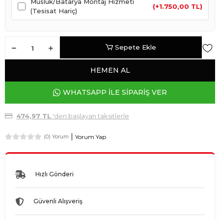
Musluk/Batarya Montaj Hizmeti
(+1.750,00 TL)
(Tesisat Hariç)
Sepete Ekle
HEMEN AL
WHATSAPP İLE SİPARİŞ VER
474,97 TL
'den başlayan taksitlerle
Yorum Yap
(0) Yorum
Hızlı Gönderi
Güvenli Alışveriş