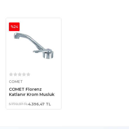
%24
Sepete Ekle
COMET
COMET Florenz
Katlanır Krom Musluk
5.770,37 TL
4.396,47 TL