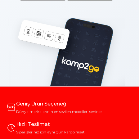
Geniş Ürün Seçeneği
Dünya markalarının en sevilen modelleri seninle.
Hızlı Teslimat
Siparişleriniz için aynı gün kargo fırsatı!