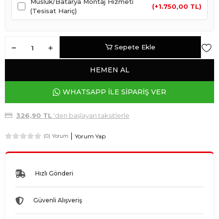
Musluk/Batarya Montaj Hizmeti
(+1.750,00 TL)
(Tesisat Hariç)
Sepete Ekle
HEMEN AL
WHATSAPP İLE SİPARİŞ VER
326,90 TL
'den başlayan taksitlerle
Yorum Yap
(0) Yorum
Hızlı Gönderi
Güvenli Alışveriş