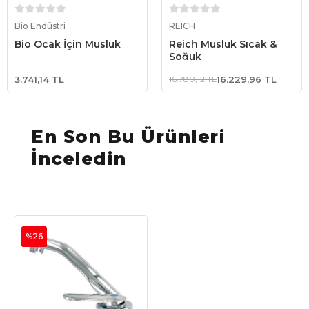
Sepete Ekle
Sepete Ekle
Bio Endüstri
REICH
Bio Ocak İçin Musluk
Reich Musluk Sıcak &
Soğuk
3.741,14 TL
16.780,12 TL
16.229,96 TL
En Son Bu Ürünleri
İnceledin
%26