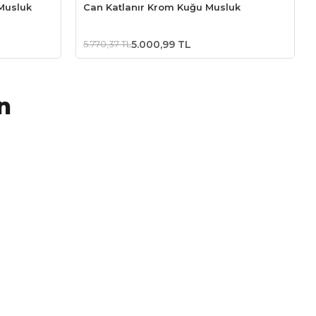
Musluk
Can Katlanır Krom Kuğu Musluk
5.770,37 TL
5.000,99 TL
n