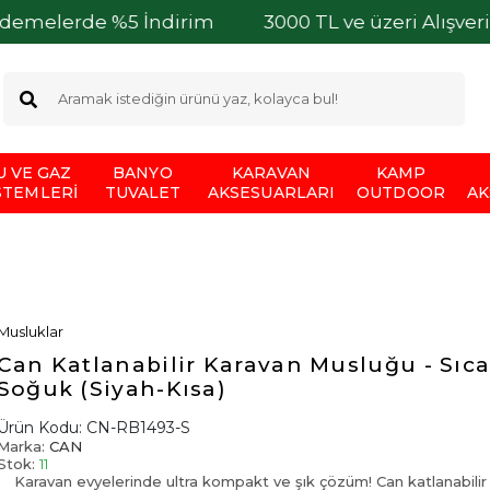
 %5 İndirim
3000 TL ve üzeri Alışverişlerinizde 
U VE GAZ
BANYO
KARAVAN
KAMP
STEMLERI
TUVALET
AKSESUARLARI
OUTDOOR
AK
Musluklar
Can Katlanabilir Karavan Musluğu - Sıca
Soğuk (Siyah-Kısa)
Ürün Kodu:
CN-RB1493-S
Marka:
CAN
Stok:
11
Karavan evyelerinde ultra kompakt ve şık çözüm! Can katlanabilir