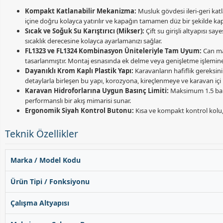
Kompakt Katlanabilir Mekanizma:
Musluk gövdesi ileri-geri ka
içine doğru kolayca yatırılır ve kapağın tamamen düz bir şekilde ka
Sıcak ve Soğuk Su Karıştırıcı (Mikser):
Çift su girişli altyapısı s
sıcaklık derecesine kolayca ayarlamanızı sağlar.
FL1323 ve FL1324 Kombinasyon Üniteleriyle Tam Uyum:
Can mar
tasarlanmıştır. Montaj esnasında ek delme veya genişletme işlemin
Dayanıklı Krom Kaplı Plastik Yapı:
Karavanların hafiflik gereksin
detaylarla birleşen bu yapı, korozyona, kireçlenmeye ve karavan içi
Karavan Hidroforlarına Uygun Basınç Limiti:
Maksimum 1.5 bar ç
performanslı bir akış mimarisi sunar.
Ergonomik Siyah Kontrol Butonu:
Kısa ve kompakt kontrol kolu,
Teknik Özellikler
Marka / Model Kodu
Ürün Tipi / Fonksiyonu
Çalışma Altyapısı