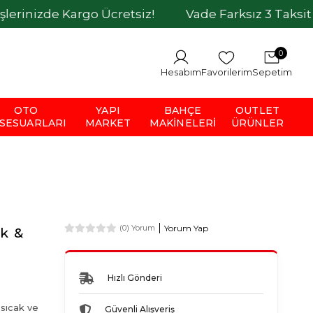
Kargo Ücretsiz!
Vade Farksız 3 Taksit İmkanı
0
Hesabım
Favorilerim
Sepetim
OTO
YAPI
BAHÇE
OUTLET
SESUARLARI
MARKET
MAKINELERI
ÜRÜNLER
Yorum Yap
(0) Yorum
k &
Hızlı Gönderi
 sıcak ve
Güvenli Alışveriş