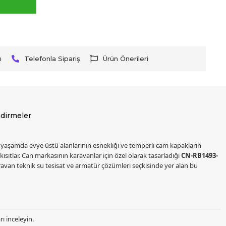
ı
Telefonla Sipariş
Ürün Önerileri
dirmeler
yaşamda evye üstü alanlarının esnekliği ve temperli cam kapakların
sıtlar. Can markasının karavanlar için özel olarak tasarladığı
CN-RB1493-
aravan teknik su tesisat ve armatür çözümleri seçkisinde yer alan bu
ı inceleyin.