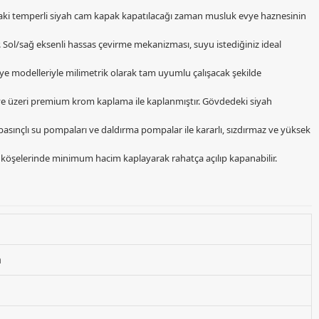
ndaki temperli siyah cam kapak kapatılacağı zaman musluk evye haznesinin
ir. Sol/sağ eksenli hassas çevirme mekanizması, suyu istediğiniz ideal
 modelleriyle milimetrik olarak tam uyumlu çalışacak şekilde
ş ve üzeri premium krom kaplama ile kaplanmıştır. Gövdedeki siyah
sınçlı su pompaları ve daldırma pompalar ile kararlı, sızdırmaz ve yüksek
köşelerinde minimum hacim kaplayarak rahatça açılıp kapanabilir.
a