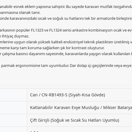
tlanabilir esnek eklem yapısına sahiptir. Bu sayede karavan mutfak tezgahı
panmasına olanak tanır.
ayesinde karavanınızdaki sıcak ve soğuk su hatlarını tek bir armatürde birleştir
kasının popüler FL1323 ve FL1324 serisi ankastre kombinasyon ocak ve evye
e ihtiyaç duymaz.
imlerine uygun olarak yüksek kaliteli endüstriyel teknik plastikten üretilmi
 neme karşı tam koruma sağlarken şık bir kontrast oluşturur.
alışma basıncı dayanımı sayesinde, karavanlarda yaygın olarak kullanılan ba
 parmak ergonomisine tam uyumludur. Dar dolap içi geçişlerinde veya evye 
Can / CN-RB1493-S (Siyah-Kısa Gövde)
Katlanabilir Karavan Evye Musluğu / Mikser Batary
Çift Girişli (Soğuk ve Sıcak Su Hatları Uyumlu)