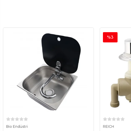
%3
Sepete Ekle
Bio Endüstri
REICH