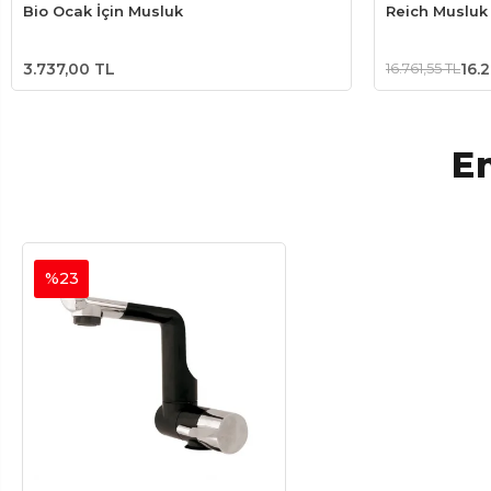
Bio Ocak İçin Musluk
Reich Musluk
3.737,00 TL
16.761,55 TL
16.2
En
%23