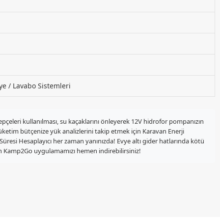
e / Lavabo Sistemleri
epçeleri kullanılması, su kaçaklarını önleyerek 12V hidrofor pompanızın
üketim bütçenize yük analizlerini takip etmek için Karavan Enerji
 Süresi Hesaplayıcı her zaman yanınızda! Evye altı gider hatlarında kötü
 için Kamp2Go uygulamamızı hemen indirebilirsiniz!