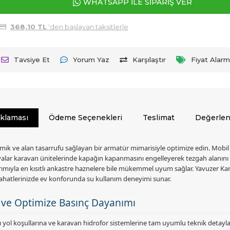
WHATSAPP İLE SİPARİŞ VER
368,10 TL
'den başlayan taksitlerle
Tavsiye Et
Yorum Yaz
Karşılaştır
Fiyat Alarm
ıklaması
Ödeme Seçenekleri
Teslimat
Değerlen
 ve alan tasarrufu sağlayan bir armatür mimarisiyle optimize edin. Mobil 
alar karavan ünitelerinde kapağın kapanmasını engelleyerek tezgah alanını kı
sarımıyla en kısıtlı ankastre haznelere bile mükemmel uyum sağlar. Yavuzer K
seyahatlerinizde ev konforunda su kullanım deneyimi sunar.
ü ve Optimize Basınç Dayanımı
lı yol koşullarına ve karavan hidrofor sistemlerine tam uyumlu teknik detaylar