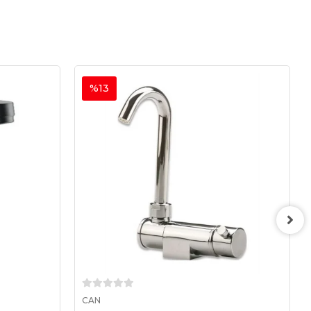
%13
Sepete Ekle
CAN