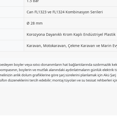
1.5 bar
Can FL1323 ve FL1324 Kombinasyon Serileri
Ø 28 mm
Korozyona Dayanıklı Krom Kaplı Endüstriyel Plastik
Karavan, Motokaravan, Çekme Karavan ve Marin Evy
esleyen boyler veya ısıtıcı donanımların hat bağlantılarında sızdırmazlık kel
 pompasının, boylerin ve mutfak alanındaki aydınlatmaların günlük elektrik t
inizin anlık dolum grafiklerine göre şarj sürelerini planlamak için Akü Şarj
 sifon düzeneklerini tercih edebilir; montaj tüyoları ve su tesisat rehberleri