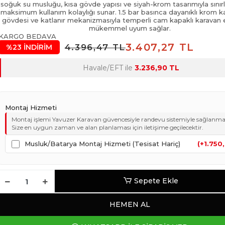
soğuk su musluğu, kısa gövde yapısı ve siyah-krom tasarımıyla sınırl
maksimum kullanım kolaylığı sunar. 1.5 bar basınca dayanıklı krom ka
gövdesi ve katlanır mekanizmasıyla temperli cam kapaklı karavan 
mükemmel uyum sağlar.
KARGO BEDAVA
3.407,27 TL
4.396,47 TL
%23 İNDİRİM
Havale/EFT ile
3.236,90 TL
Montaj Hizmeti
Montaj işlemi Yavuzer Karavan güvencesiyle randevu sistemiyle sağlanma
Size en uygun zaman ve alan planlaması için iletişime geçilecektir.
Musluk/Batarya Montaj Hizmeti (Tesisat Hariç)
(+1.750
Sepete Ekle
HEMEN AL