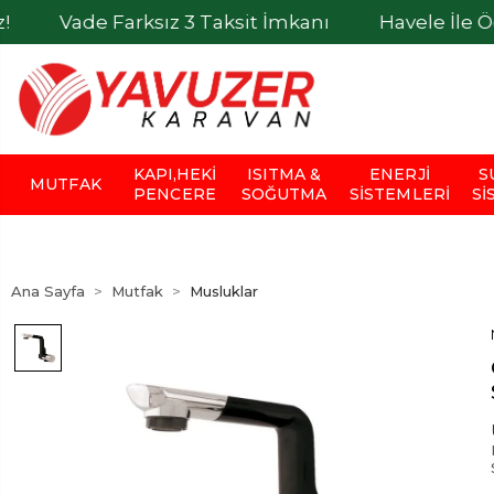
 Farksız 3 Taksit İmkanı
Havele İle Ödemelerde
KAPI,HEKI
ISITMA &
ENERJI
S
MUTFAK
PENCERE
SOĞUTMA
SISTEMLERI
SI
Ana Sayfa
Mutfak
Musluklar