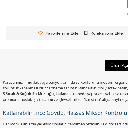
Favorilerime Ekle
Koleksiyona Ekle
Ürün Aç
Karavanınızın mutfak veya banyo alanında su konforunu modern, ergonomik
sorunsuz kapanması birincil öneme sahiptir. Standart ev tipi yüksek batary
S Sıcak & Soğuk Su Musluğu
, katlanabilir gövde yapısı ve siyah-kısa ta
premium musluk, şık tasarımı ve işlevsel mikser (karıştırıcı) altyapısıyla 
Katlanabilir İnce Gövde, Hassas Mikser Kontrol
Dar mobil alanlarda yerleşim sınırlarını tamamen ortadan kaldırın; sarsıntı