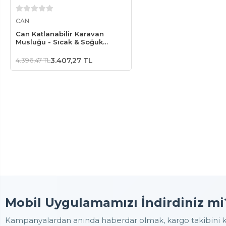
Sepete Ekle
CAN
Can Katlanabilir Karavan
Musluğu - Sıcak & Soğuk
(Siyah-Kısa)
4.396,47 TL
3.407,27 TL
Mobil Uygulamamızı İndirdiniz mi
Kampanyalardan anında haberdar olmak, kargo takibini ko