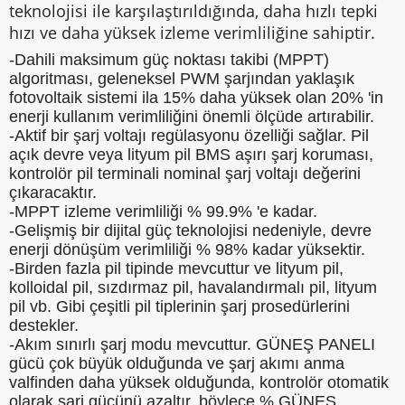
teknolojisi ile karşılaştırıldığında, daha hızlı tepki
hızı ve daha yüksek izleme verimliliğine sahiptir.
-Dahili maksimum güç noktası takibi (MPPT)
algoritması, geleneksel PWM şarjından yaklaşık
fotovoltaik sistemi ila 15% daha yüksek olan 20% 'in
enerji kullanım verimliliğini önemli ölçüde artırabilir.
-Aktif bir şarj voltajı regülasyonu özelliği sağlar. Pil
açık devre veya lityum pil BMS aşırı şarj koruması,
kontrolör pil terminali nominal şarj voltajı değerini
çıkaracaktır.
-MPPT izleme verimliliği % 99.9% 'e kadar.
-Gelişmiş bir dijital güç teknolojisi nedeniyle, devre
enerji dönüşüm verimliliği % 98% kadar yüksektir.
-Birden fazla pil tipinde mevcuttur ve lityum pil,
kolloidal pil, sızdırmaz pil, havalandırmalı pil, lityum
pil vb. Gibi çeşitli pil tiplerinin şarj prosedürlerini
destekler.
-Akım sınırlı şarj modu mevcuttur. GÜNEŞ PANELI
gücü çok büyük olduğunda ve şarj akımı anma
valfinden daha yüksek olduğunda, kontrolör otomatik
olarak şarj gücünü azaltır, böylece % GÜNEŞ