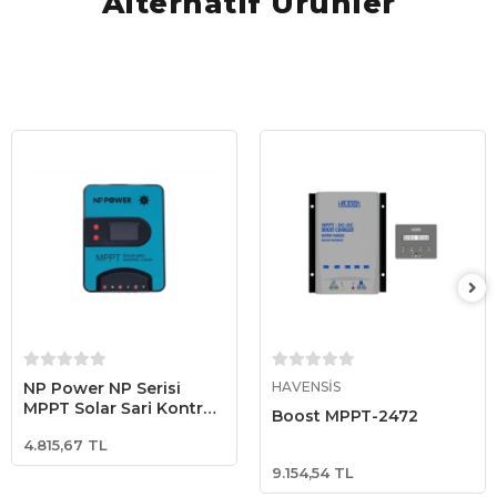
Alternatif Ürünler
Sepete Ekle
Sepete Ekle
NP Power NP Serisi
HAVENSİS
MPPT Solar Şarj Kontrol
Boost MPPT-2472
Cihazı 30 Amper / 100V
4.815,67 TL
PV Giriş
9.154,54 TL