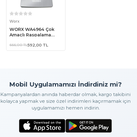
Sepete Ekle
Worx
WORX WA4964 Çok
Amaçlı Raspalama
Makinası İçin 50mm
666,00 TL
592,00 TL
Universal Kazıma
Bıçağı
Mobil Uygulamamızı İndirdiniz mi?
Kampanyalardan anında haberdar olmak, kargo takibini
kolayca yapmak ve size özel indirimleri kaçırmamak için
uygulamamızı hemen indirin.