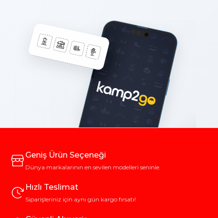
Geniş Ürün Seçeneği
Dünya markalarının en sevilen modelleri seninle.
Hızlı Teslimat
Siparişleriniz için aynı gün kargo fırsatı!