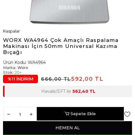
Raspalar
WORX WA4964 Çok Amaçlı Raspalama
Makinası İçin 50mm Universal Kazıma
Bıçağı
Ürün Kodu:
WA4964
Marka:
Worx
Stok:
20+
592,00 TL
666,00 TL
%11 İNDİRİM
Havale/EFT ile
562,40 TL
Sepete Ekle
HEMEN AL