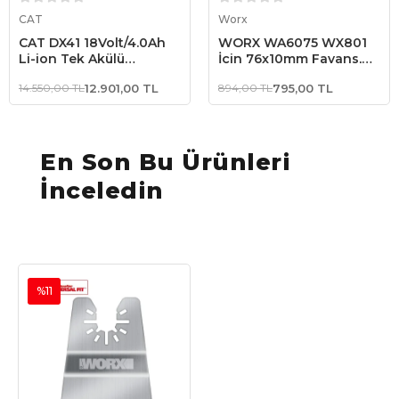
Sepete Ekle
Sepete Ekle
CAT
Worx
CAT DX41 18Volt/4.0Ah
WORX WA6075 WX801
Li-ion Tek Akülü
İçin 76x10mm Fayans,
Kömürsüz Profesyonel
Seramik, Mermer Elmas
14.550,00 TL
12.901,00 TL
894,00 TL
795,00 TL
Çok Amaçlı Devir Ayarlı
Kesme Diski
Raspalama+14 Adet
Aksesuar
En Son Bu Ürünleri
İnceledin
%11