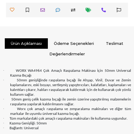
Ürün Açıklaması
Ödeme Seçenekleri
Teslimat
Değerlendirmeler
·
WORX WA4964 Çok Amaçlı Raspalama Makinası İçin 50mm Universal
Kazıma Bıçağı
·
50mm genişliğinde raspalama bıçağı ile Ahşap, Vinil, Duvar ve Zemin
kaplamalarını, eski boyayı, sertleşmiş yapıştırıcıları, kalafatları, kaplamaları ve
kalıntıları çıkarır, halıları raspalayarak kaldırmak için de kullanarak çok yönlü
kullanım sağlar.
·
50mm geniş çelik kazıma bıçağı ile zemin üzerine yapıştırılmış malzemelerin
raspalama yapılarak kaldırılmasını sağlar.
·
Worx çok amaçlı raspalama ve zımparalama makinaları ve diğer tüm
markalar ile uyumlu üniversal kazıma bıçağı.
·
Tüm markalardaki çok amaçlı raspalama makinaları ile kullanıma uygundur.
·
Kazıma Genişliği: 50mm
·
Bağlantı: Universal